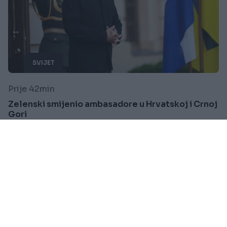
SVIJET
Prije 42min
Zelenski smijenio ambasadore u Hrvatskoj i Crnoj
Gori
Saznaj više