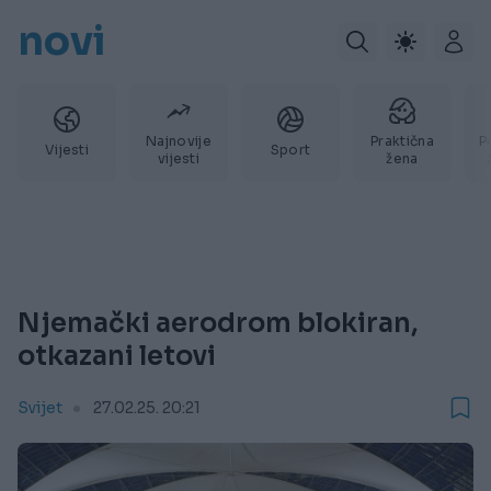
novi
Najnovije
Praktična
P
Vijesti
Sport
vijesti
žena
Njemački aerodrom blokiran,
otkazani letovi
Svijet
27.02.25. 20:21