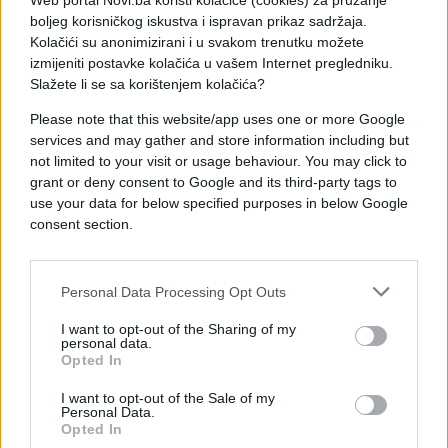
Web portal Novi.ba koristi kolačiće (cookies) za pružanje
Osim zaposlenih na aerodromima, posljednjih dana
boljeg korisničkog iskustva i ispravan prikaz sadržaja.
štrajkovali su i zaposleni u službama gradskog
Kolačići su anonimizirani i u svakom trenutku možete
javnog prijevoza i Njemačke pošte.
izmijeniti postavke kolačića u vašem Internet pregledniku.
Slažete li se sa korištenjem kolačića?
Please note that this website/app uses one or more Google
services and may gather and store information including but
not limited to your visit or usage behaviour. You may click to
grant or deny consent to Google and its third-party tags to
#NJEMAČKA
#aerodrom
use your data for below specified purposes in below Google
consent section.
#štrajk
#Munchen
Personal Data Processing Opt Outs
I want to opt-out of the Sharing of my
personal data.
Opted In
I want to opt-out of the Sale of my
Personal Data.
Opted In