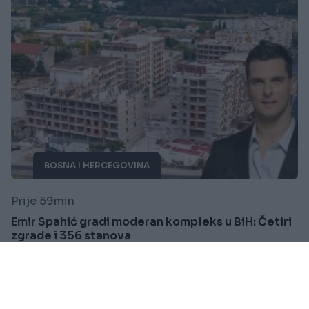
BOSNA I HERCEGOVINA
Prije 59min
Emir Spahić gradi moderan kompleks u BiH: Četiri
zgrade i 356 stanova
Saznaj više