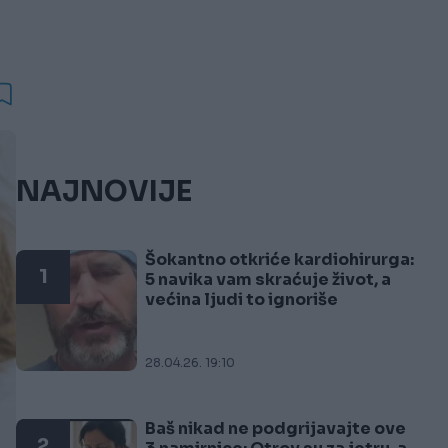
NAJNOVIJE
Šokantno otkriće kardiohirurga:
1
5 navika vam skraćuje život, a
većina ljudi to ignoriše
28.04.26. 19:10
Baš nikad ne podgrijavajte ove
2