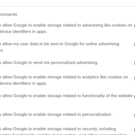
o 15 puta.
consents
eline, vlakna i obilje sluzi, što omogućava efikasn
etalna vlakna u biljci pomažu povećanju zapremine
o allow Google to enable storage related to advertising like cookies on
evice identifiers in apps.
i njihov prolazak kroz probavni trakt do debelog
u, povećavaju svoj obim i podstiču peristaltiku
o allow my user data to be sent to Google for online advertising
s.
to allow Google to send me personalized advertising.
o allow Google to enable storage related to analytics like cookies on
ijuma u vodi, jogurtu ili voćnom soku, i odmah
evice identifiers in apps.
 teksturu. Preporučuje se popiti dodatnu čašu vo
o allow Google to enable storage related to functionality of the website
u zdravlju, ne narušava mikrofloru crijeva niti
o allow Google to enable storage related to personalization.
ristan kao podrška za ublažavanje problema pop
o allow Google to enable storage related to security, including
cation functionality and fraud prevention, and other user protection.