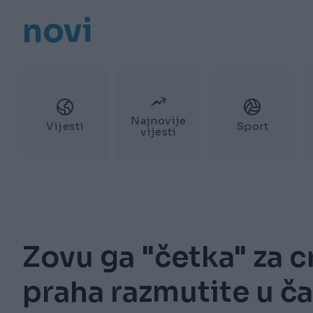
novi
Najnovije
Vijesti
Sport
vijesti
Zovu ga "četka" za cr
praha razmutite u ča