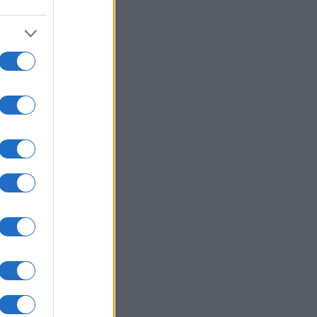
o
 i
de
ut