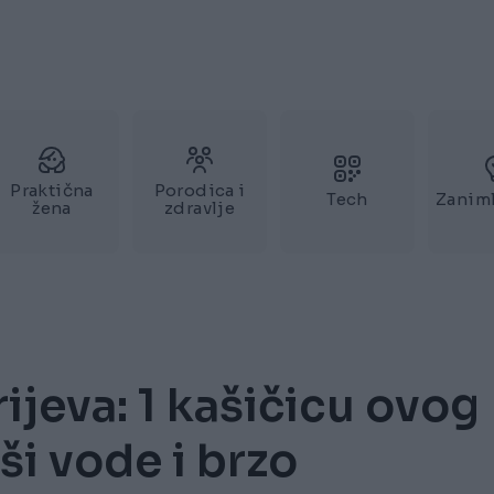
Praktična
Porodica i
Tech
Zaniml
žena
zdravlje
ijeva: 1 kašičicu ovog
ši vode i brzo