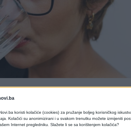
novi.ba
 svega pravilnom ishranom, ali i uz pomoć malih
ovi.ba koristi kolačiće (cookies) za pružanje boljeg korisničkog iskustv
aja. Kolačići su anonimizirani i u svakom trenutku možete izmijeniti po
ašem Internet pregledniku. Slažete li se sa korištenjem kolačića?
ke plantago, tj. u kombinaciji sa vodom, psilijum