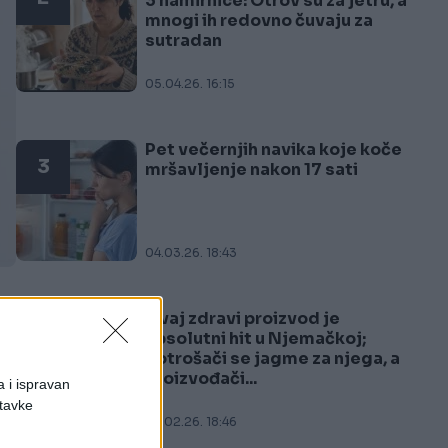
3 namirnice: Otrov su za jetru, a
mnogi ih redovno čuvaju za
sutradan
05.04.26. 16:15
Pet večernjih navika koje koče
3
mršavljenje nakon 17 sati
04.03.26. 18:43
Ovaj zdravi proizvod je
4
apsolutni hit u Njemačkoj;
potrošači se jagme za njega, a
proizvođači...
a i ispravan
stavke
22.02.26. 18:46