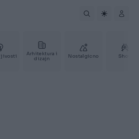
Arhitektura i
jivosti
Nostalgicno
Show
dizajn