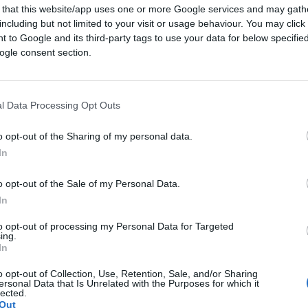
omogućava pravu detoksikaciju crijeva. Crijeva je
 that this website/app uses one or more Google services and may gath
including but not limited to your visit or usage behaviour. You may click 
ilnom ishranom, ali i uz pomoć malih trikova za
 to Google and its third-party tags to use your data for below specifi
z sjemena biljke plantago, tj. u kombinaciji sa
ogle consent section.
 svojih svojstava omogućava pravu detoksikaciju
l Data Processing Opt Outs
odlikuje dugim sjedenjem i konzumacijom brze
o opt-out of the Sharing of my personal data.
problemi sa varenjem, što dovodi do sve većeg
In
oput zatvora.
o opt-out of the Sale of my Personal Data.
e, vlakna i obilje sluzi, stvarajući efektivno
In
situacijama kada se traže prirodna rješenja, ljusk
to opt-out of processing my Personal Data for Targeted
oju ulogu kao saveznika za zdravlje crijeva.
ing.
In
o opt-out of Collection, Use, Retention, Sale, and/or Sharing
, olakšavajući proces detoksikacije i izbacivanja
ersonal Data that Is Unrelated with the Purposes for which it
lected.
ući visokom sadržaju polisaharidne sluzi, ljuske
Out