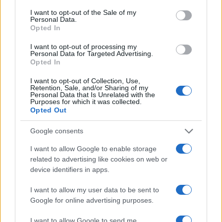
I want to opt-out of the Sale of my
Pošto je uvijek bolje biti siguran, nove mladeže u
Personal Data.
Opted In
odraslom dobu ili postojeće mlade koji su se
promenili najbolje bi provjerio vaš dermatolog. Ovo
I want to opt-out of processing my
Personal Data for Targeted Advertising.
je posebno važno za ljude sa porodičnom istorijom
Opted In
raka kože (melanoma).
I want to opt-out of Collection, Use,
Retention, Sale, and/or Sharing of my
Ako želite da uklonite dlake sa mladeža, morate
Personal Data that Is Unrelated with the
obratiti pažnju na oblik. Iako se dlake sa ravnog
Purposes for which it was collected.
Opted Out
mladeža mogu ukloniti britvom ili voskom od
mladeža, brijanje podignutog mladeža ne treba
Google consents
pokušavati jer možete povrijediti to područje.
I want to allow Google to enable storage
related to advertising like cookies on web or
device identifiers in apps.
I want to allow my user data to be sent to
Google for online advertising purposes.
I want to allow Google to send me