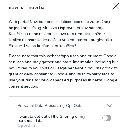
za neke da budu zvono za uzbunu, ali stručnjaci
smatraju da dlakavi mladež nije znak bolesti, osim
novi.ba -
novi.ba
ako ne dolazi sa drugim promjenama.
Web portal Novi.ba koristi kolačiće (cookies) za pružanje
Kada je dlakavi mladež znak raka?
boljeg korisničkog iskustva i ispravan prikaz sadržaja.
Kolačići su anonimizirani i u svakom trenutku možete
Mladeži mogu biti urođeni (što znači da ih imamo
izmijeniti postavke kolačića u vašem Internet pregledniku.
od rođenja), stečeni ili atipični. Mladež je obično
Slažete li se sa korištenjem kolačića?
okruglog ili ovalnog oblika, ne širi od pet
Please note that this website/app uses one or more Google
milimetara i ujednačene je boje (braon, žutosmeđe,
services and may gather and store information including but
crvene, ružičaste, plave, boje mesa ili providne).
not limited to your visit or usage behaviour. You may click to
Atipični mladeži mogu imati različite boje, teksture
grant or deny consent to Google and its third-party tags to
use your data for below specified purposes in below Google
i oblike.
consent section.
Ako primetite da vam je mladež porastao, da ima
nepravilan oblik ili da je promijenio boju (u
Personal Data Processing Opt Outs
potpunosti ili na nekim mjestima), to može značiti
da je vrijeme da brinete o mladeži. Ostali znaci na
I want to opt-out of the Sharing of my
personal data.
koje treba obratiti pažnju su krvarenje ili curenje iz
Opted In
mladeža.