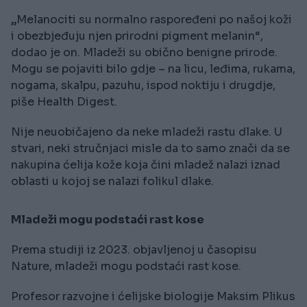
„Melanociti su normalno raspoređeni po našoj koži
i obezbjeđuju njen prirodni pigment melanin“,
dodao je on. Mladeži su obično benigne prirode.
Mogu se pojaviti bilo gdje – na licu, leđima, rukama,
nogama, skalpu, pazuhu, ispod noktiju i drugdje,
piše Health Digest.
Nije neuobičajeno da neke mladeži rastu dlake. U
stvari, neki stručnjaci misle da to samo znači da se
nakupina ćelija kože koja čini mladež nalazi iznad
oblasti u kojoj se nalazi folikul dlake.
Mladeži mogu podstaći rast kose
Prema studiji iz 2023. objavljenoj u časopisu
Nature, mladeži mogu podstaći rast kose.
Profesor razvojne i ćelijske biologije Maksim Plikus