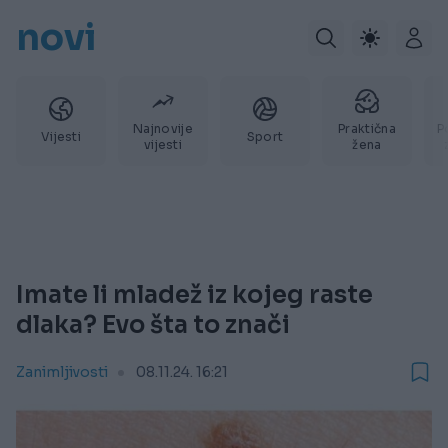
novi
Najnovije
Praktična
P
Vijesti
Sport
vijesti
žena
Imate li mladež iz kojeg raste
dlaka? Evo šta to znači
Zanimljivosti
08.11.24. 16:21