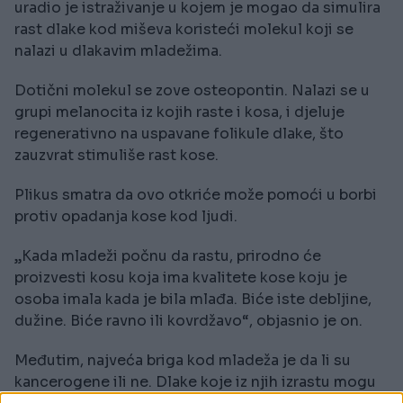
uradio je istraživanje u kojem je mogao da simulira
rast dlake kod miševa koristeći molekul koji se
nalazi u dlakavim mladežima.
Dotični molekul se zove osteopontin. Nalazi se u
grupi melanocita iz kojih raste i kosa, i djeluje
regenerativno na uspavane folikule dlake, što
zauzvrat stimuliše rast kose.
Plikus smatra da ovo otkriće može pomoći u borbi
protiv opadanja kose kod ljudi.
„Kada mladeži počnu da rastu, prirodno će
proizvesti kosu koja ima kvalitete kose koju je
osoba imala kada je bila mlađa. Biće iste debljine,
dužine. Biće ravno ili kovrdžavo“, objasnio je on.
Međutim, najveća briga kod mladeža je da li su
kancerogene ili ne. Dlake koje iz njih izrastu mogu