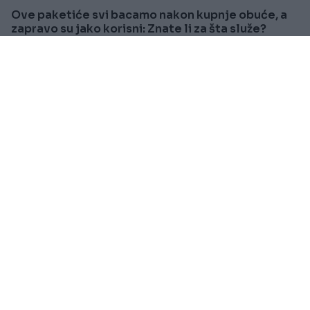
Ove paketiće svi bacamo nakon kupnje obuće, a
zapravo su jako korisni: Znate li za šta služe?
Saznaj više
SVIJET