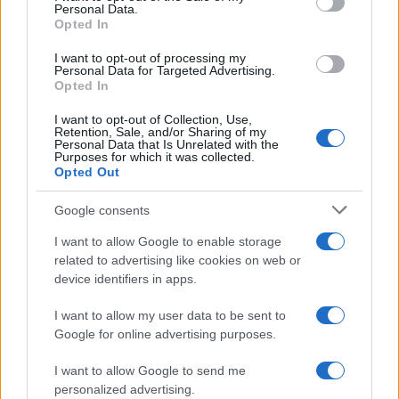
Personal Data.
napisao je vlasnik na koricama, „Možda će se Dajen
Opted In
vratiti pre mene“.
I want to opt-out of processing my
Personal Data for Targeted Advertising.
Maja je bila dirnuta otkrićima i nepotpunom,
Opted In
šokantnom pričom o jakni. „Moj san je da znam
istoriju iza odeće“, rekla je, „To je kao vremenska
I want to opt-out of Collection, Use,
Retention, Sale, and/or Sharing of my
kapsula iz 1971. sa tako dirljivim zapisima od
Personal Data that Is Unrelated with the
Purposes for which it was collected.
prethodnog vlasnika“.
Opted Out
Ostaje da saznamo da li će Maja ući u trag
Google consents
misterioznim akterima ove ljubavne priče, prenosi
I want to allow Google to enable storage
The Sun.
related to advertising like cookies on web or
device identifiers in apps.
I want to allow my user data to be sent to
Google for online advertising purposes.
I want to allow Google to send me
personalized advertising.