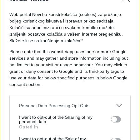
će to biti poslednji put da je vidim.“
Nakon što je saznala više o misterioznoj Dajen,
Web portal Novi.ba koristi kolačiće (cookies) za pružanje
boljeg korisničkog iskustva i ispravan prikaz sadržaja.
Maja je rekla da su se njena osećanja prema kožnoj
Kolačići su anonimizirani i u svakom trenutku možete
jakni promenila. „Mogla sam da osetim slomljeno
izmijeniti postavke kolačića u vašem Internet pregledniku.
srce koje je nosilo ovu jaknu“, rekla je ona.
Slažete li se sa korištenjem kolačića?
U drugim džepovima su se nalazili još fascinantniji
Please note that this website/app uses one or more Google
predmeti. Pronašla je tri srebrna dolara iz 1921. U
services and may gather and store information including but
not limited to your visit or usage behaviour. You may click to
drugom džepu je bila mala flaša kanadskog viskija
grant or deny consent to Google and its third-party tags to
„Seagrams“ iz 1966, a u velikom džepu sa
use your data for below specified purposes in below Google
rajsferšlusom na poleđini jakne, pronašla je
consent section.
dnevnik, koji je bio sličan kao mala sveska.
„Prvi put u 10 godina nisam sa Dajen u ovo doba
Personal Data Processing Opt Outs
godine“, glasio je jedan sumorni dnevnički zapis.
Novogodišnji zapis od 1. januara 1972. sadržao je
I want to opt-out of the Sharing of my
personal data.
samo jednu reč: „Zašto?“
Opted In
„Nadam se da nikada neću završiti ovu knjigu“,
I want to opt-out of the Sale of my