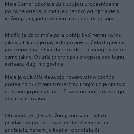
Maja Somer obožava da kupuje u prodavnicama
polovne odeće, a kada je u jednoj od njih videla
kožnu jaknu, jednostavno je morala da je kupi.
Mislila je da za male pare dobija kvalitetnu kožnu
jaknu, ali kada je nakon kupovine počela da pretura
po džepovima, shvatila je da dobija mnogo više od
same jakne. Otkrila je prelepu i srceparajuću tajnu
skrivanu dugi niz godina,
Maja je odlučila da svoje neverovatno otkriće
podeli na društvenim mrežama i objavila je snimak
na kome je priznala da još uvek ne može da veruje
šta ima u rukama.
Objasnila je: „Ovu kožnu jaknu sam našla u
prodavnici polovne garderobe. Savršeno mi je
pristajala, pa sam je kupila i odnela kući“.