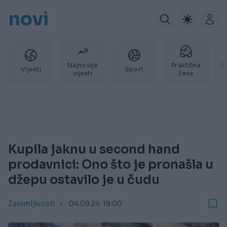
novi
Najnovije
Praktična
P
Vijesti
Sport
vijesti
žena
Kupila jaknu u second hand
prodavnici: Ono što je pronašla u
džepu ostavilo je u čudu
Zanimljivosti
04.09.24. 19:00