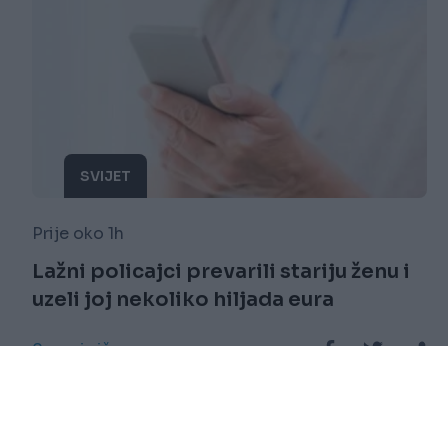
SVIJET
Prije oko 1h
Lažni policajci prevarili stariju ženu i
uzeli joj nekoliko hiljada eura
Saznaj više