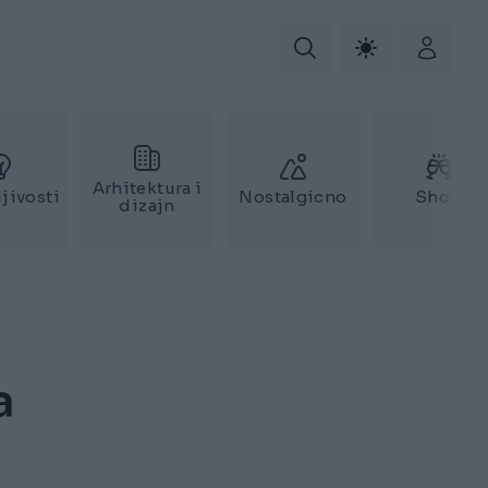
Arhitektura i
jivosti
Nostalgicno
Show
dizajn
a