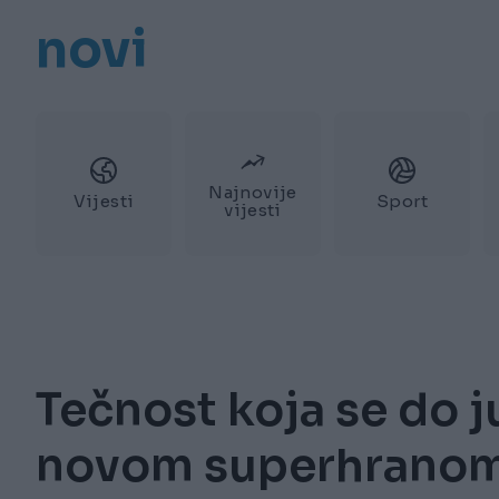
novi
Najnovije
Vijesti
Sport
vijesti
Tečnost koja se do 
novom superhrano