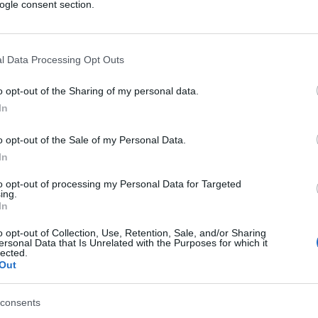
ogle consent section.
žnju na mutni, smeđi i prethodno odbacivan
 iz mlina za masline – i otkrili su da bi to mogl
l Data Processing Opt Outs
o opt-out of the Sharing of my personal data.
što su masline samljevene i njihovo ulje odvojeno
In
o opt-out of the Sale of my Personal Data.
poravku nakon vježbanja, poboljšati metaboliza
In
diovaskularnih i neuroloških stanja.
to opt-out of processing my Personal Data for Targeted
ing.
koji su otpadnu vodu počeli piti iz zdravstvenih
In
u sa istraživanjem.
o opt-out of Collection, Use, Retention, Sale, and/or Sharing
ersonal Data that Is Unrelated with the Purposes for which it
lected.
 i zamućena tečnost jednako – a možda i više –
Out
consents