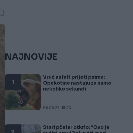
NAJNOVIJE
Vruć asfalt prijeti psima:
1
Opekotine nastaju za samo
nekoliko sekundi
06.06.26. 15:20
Stari pčelar otkrio: “Ovo je
2