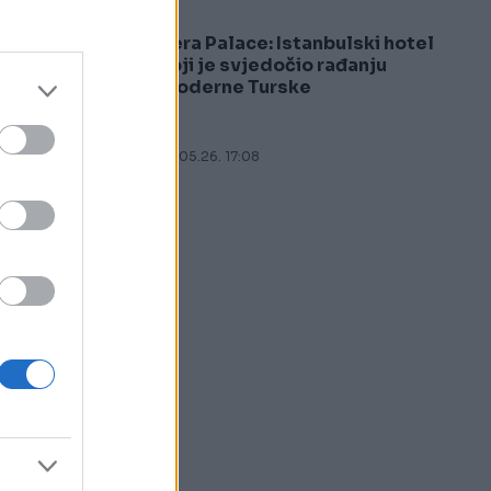
Pera Palace: Istanbulski hotel
5
koji je svjedočio rađanju
a
moderne Turske
27.05.26. 17:08
.
m