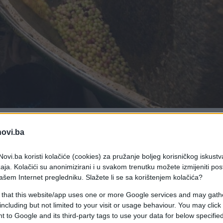
novi.ba
an nusproizvod proizvodnje maslinovog ulja sadrži
ovi.ba koristi kolačiće (cookies) za pružanje boljeg korisničkog iskustv
aja. Kolačići su anonimizirani i u svakom trenutku možete izmijeniti po
ašem Internet pregledniku. Slažete li se sa korištenjem kolačića?
merovoj ‘Ilijadi’, poznato je po svojim
 that this website/app uses one or more Google services and may gath
o, već je i protivupalno, dobro za crijeva,
including but not limited to your visit or usage behaviour. You may click 
ećamo srećnije i živimo duže, piše Guardian.
 to Google and its third-party tags to use your data for below specifi