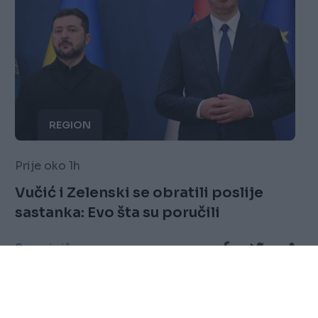
REGION
Prije oko 1h
Vučić i Zelenski se obratili poslije
sastanka: Evo šta su poručili
Saznaj više