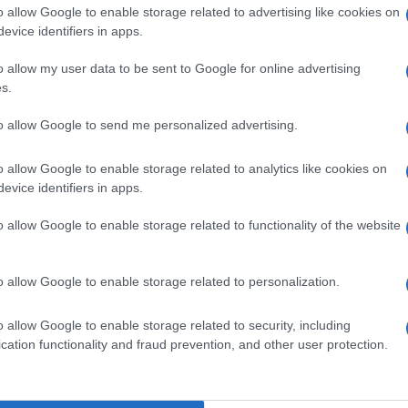
jedinjenja i fitohemikalija
o allow Google to enable storage related to advertising like cookies on
evice identifiers in apps.
slinovog ulja sadrže najmanje 10 puta veću
g maslinovog ulja, a koje se smatra njihovim
o allow my user data to be sent to Google for online advertising
s.
to allow Google to send me personalized advertising.
lijanka koja je izabrana u upravni odbor Američke
 posljednjih 10 godina.
o allow Google to enable storage related to analytics like cookies on
evice identifiers in apps.
kstraktu maslina i otkrila da on može biti od
o allow Google to enable storage related to functionality of the website
a raka, uključujući rak pluća, prostate, debelog
o allow Google to enable storage related to personalization.
o allow Google to enable storage related to security, including
cation functionality and fraud prevention, and other user protection.