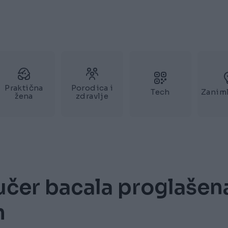
Praktična
Porodica i
Tech
Zaniml
žena
zdravlje
jučer bacala proglašen
m