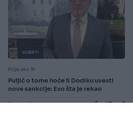
VIJESTI
Prije oko 1h
Puljić o tome hoće li Dodiku uvesti
nove sankcije: Evo šta je rekao
Saznaj više