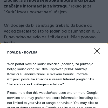
zločinu, a tri nova svjedoka mogla bi da pruže
značajne informacije za istragu,
" rekao je za
"Kurir" izvor upoznat sa slučajem.
On dodaje da bi za istragu trebalo da bude od
većeg značaja to što je jedan od osumnjičenih, D.
D, navodno najavio da želi da ga tužilac ponovo
ispita.
novi.ba -
novi.ba
"D. D. je na saslušanju u tužilaštvu poslije hapšenja
priznao da je njegov kolega S. J. službenim autom
Web portal Novi.ba koristi kolačiće (cookies) za pružanje
"fijat panda", u kom je on bio suvozač, udario Danku,
boljeg korisničkog iskustva i ispravan prikaz sadržaja.
a da ju je on lično unio u vozilo i zadavio rukama.
Kolačići su anonimizirani i u svakom trenutku možete
Priznao je i da su tijelo bacili na deponiju na
izmijeniti postavke kolačića u vašem Internet pregledniku.
Starobanjskom putu, ali i da ga je on dva dana
Slažete li se sa korištenjem kolačića?
kasnije premjestio sa svojim bratom i ocem,"
Please note that this website/app uses one or more Google
podsjeća izvor.
services and may gather and store information including but
not limited to your visit or usage behaviour. You may click to
"D. D. je sada, navodno, preko svog advokata tražio
grant or deny consent to Google and its third-party tags to