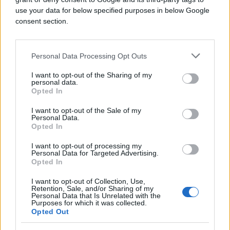
da ponovo bude saslušan. Šta će on sada ispričati
use your data for below specified purposes in below Google
zna samo on, ali njegov novi iskaz bi mogao ili da
consent section.
totalno razjasni slučaj ili da ga dodatno
zakomplikuje. Ukoliko on prizna konačno gdje je
tijelo djevojčice, situacija bi bila sasvim jasna, ali
Personal Data Processing Opt Outs
on može sada i da "okrene ploču" i da po ugledu na
I want to opt-out of the Sharing of my
svog kolegu S. J. odluči da promijeni iskaz",
personal data.
prenosi "b92".
Opted In
I want to opt-out of the Sale of my
Personal Data.
Opted In
I want to opt-out of processing my
Personal Data for Targeted Advertising.
Opted In
I want to opt-out of Collection, Use,
Retention, Sale, and/or Sharing of my
Personal Data that Is Unrelated with the
Purposes for which it was collected.
Opted Out