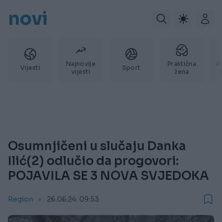
novi
Najnovije
Praktična
P
Vijesti
Sport
vijesti
žena
Osumnjičeni u slučaju Danka
Ilić(2) odlučio da progovori:
POJAVILA SE 3 NOVA SVJEDOKA
Region
26.06.24. 09:53