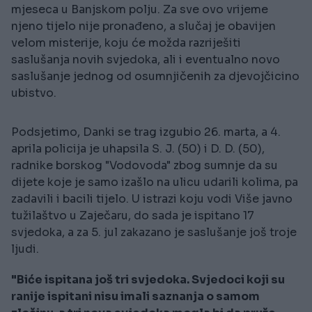
mjeseca u Banjskom polju. Za sve ovo vrijeme
njeno tijelo nije pronađeno, a slučaj je obavijen
velom misterije, koju će možda razriješiti
saslušanja novih svjedoka, ali i eventualno novo
saslušanje jednog od osumnjičenih za djevojčicino
ubistvo.
Podsjetimo, Danki se trag izgubio 26. marta, a 4.
aprila policija je uhapsila S. J. (50) i D. D. (50),
radnike borskog "Vodovoda" zbog sumnje da su
dijete koje je samo izašlo na ulicu udarili kolima, pa
zadavili i bacili tijelo. U istrazi koju vodi Više javno
tužilaštvo u Zaječaru, do sada je ispitano 17
svjedoka, a za 5. jul zakazano je saslušanje još troje
ljudi.
"Biće ispitana još tri svjedoka. Svjedoci koji su
ranije ispitani nisu imali saznanja o samom