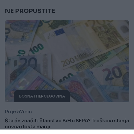
NE PROPUSTITE
BOSNA I HERCEGOVINA
Prije 57min
Šta će značiti članstvo BiH u SEPA? Troškovi slanja
novca dosta manji