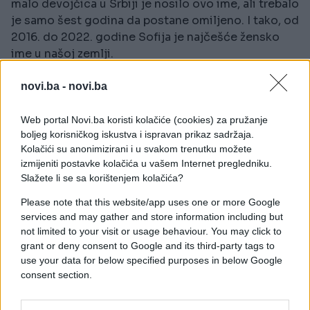
malo devojčica u Srbiji je nosilo ovo ime, ali trebalo
je samo šest godina da postane omiljeno. I tako, od
2016. do 2022. godine Sofija je najčešće žensko
ime u našoj zemlji.
Riječ je o jednom od najstarijih imena, koje se
novi.ba -
novi.ba
pojavljuje još u antičkoj Grčkoj. Potiče od grčke
riječi Σοφία (Sophía), što znači „mudrost“, „znanje“,
Web portal Novi.ba koristi kolačiće (cookies) za pružanje
„veština“.
boljeg korisničkog iskustva i ispravan prikaz sadržaja.
Kolačići su anonimizirani i u svakom trenutku možete
Takođe, vjeruje se da je ime poteklo od reči
izmijeniti postavke kolačića u vašem Internet pregledniku.
Slažete li se sa korištenjem kolačića?
philosophia, što znači znanje, rad, mudrost, pamet.
Opisna značenja imena Sofija su i žena koja je
Please note that this website/app uses one or more Google
oličenje pameti i znanja, ljubav prema mudrosti.
services and may gather and store information including but
not limited to your visit or usage behaviour. You may click to
O tome koliko je staro ime govori i činjenica da u
grant or deny consent to Google and its third-party tags to
Ohridu postoji crkva Svete Sofije, za koju se
use your data for below specified purposes in below Google
consent section.
pretpostavlja da je nastala u 10. veku, što govori o
tome koliko je ovo ime dugo na Balkanu.