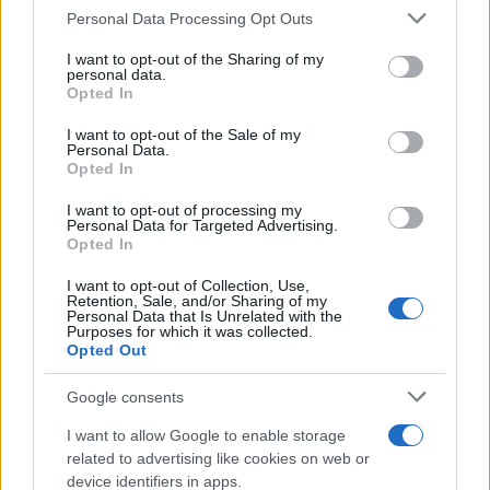
Personal Data Processing Opt Outs
Neki etimolozi tvrde da su iz imena Sofija (ili Sofia)
nastala dva takođe popularna ženska imena – Sonja
I want to opt-out of the Sharing of my
i Sanja.
personal data.
Opted In
I want to opt-out of the Sale of my
Personal Data.
Opted In
I want to opt-out of processing my
Personal Data for Targeted Advertising.
Opted In
I want to opt-out of Collection, Use,
Retention, Sale, and/or Sharing of my
Personal Data that Is Unrelated with the
Purposes for which it was collected.
Opted Out
Google consents
I want to allow Google to enable storage
related to advertising like cookies on web or
device identifiers in apps.