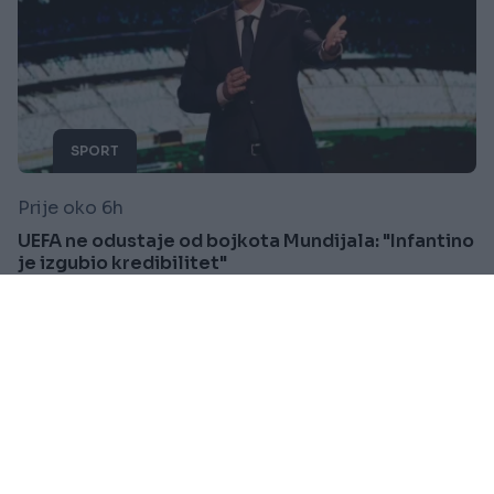
SPORT
Prije oko 6h
UEFA ne odustaje od bojkota Mundijala: "Infantino
je izgubio kredibilitet"
Saznaj više