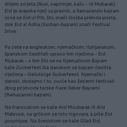
diljem svijeta (Rusi, naprimjer, kažu - Id Mubarak).
Eid je arapska riječ za praznik, a Ramazanski bajram
zove se Eid ul Fitr, što znači Gozba prekida posta,
dok Eid al Adha (Kurban-bajram) znači Festival
žrtve.
Pa ćete na engleskom, njemačkom, italijanskom,
španskom čestitati upravo tim riječima - Eid
Mubarak - s tim što se na Njemačkom Bajram
kaže Zuckerfest.Na danskom se bajram čestita
riječima - Gelukkige Suikerfeest. Njemački i
danski, dodajmo i to, zvuče kao šećerni festivali
zbog prijevoda turske fraze Seker Bayrami
(Ramazanski bajram).
Na francuskom se kaže Aïd Moubarak ili Aïd
Mabrouk, na grčkom se isto izgovara, a piše Eid
μουμπάρακ. Na švedskom se kaže Glad Eid,