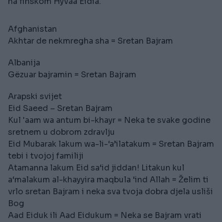
na finskom Hyvää Eidiä.
Afghanistan
Akhtar de nekmregha sha = Sretan Bajram
Albanija
Gëzuar bajramin = Sretan Bajram
Arapski svijet
Eid Saeed – Sretan Bajram
Kul 'aam wa antum bi-khayr = Neka te svake godine
sretnem u dobrom zdravlju
Eid Mubarak lakum wa-li-‘a’ilatakum = Sretan Bajram
tebi i tvojoj familiji
Atamanna lakum Eid sa‘id jiddan! Litakun kul
a‘malakum al-khayyira maqbula ‘ind Allah = Želim ti
vrlo sretan Bajram i neka sva tvoja dobra djela usliši
Bog
Aad Eiduk ili Aad Eidukum = Neka se Bajram vrati