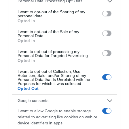
Personal Data Processing Opt Outs
Malezija, Indonezija, Bruneji i Singapur
Selamat Hari Raya = Sretan Bajram
I want to opt-out of the Sharing of my
personal data.
Opted In
Turska
Bayramınız kutlu olsun = Neka je sretan Bajram
I want to opt-out of the Sale of my
Personal Data.
Iyi Bayramlar = Neka praznik bude dobar
Opted In
Bayramınız mübarek olsun = Blagoslovljen praznik
I want to opt-out of processing my
Personal Data for Targeted Advertising.
Kako odgovoriti?
Opted In
S druge strane, najčešći odgovor na čestitku jeste
I want to opt-out of Collection, Use,
fraza Khair Mubarak, što znači također i tebi/vama ili
Retention, Sale, and/or Sharing of my
neka je dobro tebi?vama.
Personal Data that Is Unrelated with the
Purposes for which it was collected.
Opted Out
Također se može odgovoriti JazakAllah Khair, što,
kad se prevodi doslovno, znači Neka te Allah
Google consents
nagradi dobrom (danas se često koristi i kao
I want to allow Google to enable storage
obično 'hvala').
related to advertising like cookies on web or
device identifiers in apps.
Možete reći i Eid Saeed Lakum 'Aydaan, što