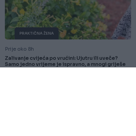
PRAKTIČNA ŽENA
Prije oko 8h
Zalivanje cvijeća po vrućini: Ujutru ili uveče?
Samo jedno vrijeme je ispravno, a mnogi griješe
Saznaj više