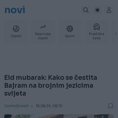
novi
Najnovije
Praktična
P
Vijesti
Sport
vijesti
žena
Eid mubarak: Kako se čestita
Bajram na brojnim jezicima
svijeta
Zanimljivosti
16.06.24. 08:10