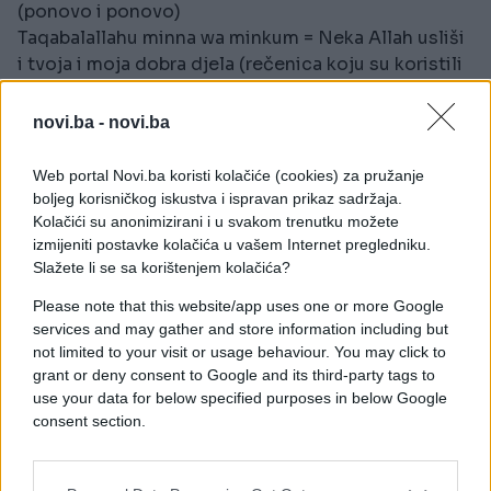
(ponovo i ponovo)
Taqabalallahu minna wa minkum = Neka Allah usliši
i tvoja i moja dobra djela (rečenica koju su koristili
sljedbenici poslanika Muhameda)
novi.ba -
novi.ba
Bangladeš
Eider shubheccha = Bajramski pozdravi
Web portal Novi.ba koristi kolačiće (cookies) za pružanje
boljeg korisničkog iskustva i ispravan prikaz sadržaja.
Kina
Kolačići su anonimizirani i u svakom trenutku možete
开斋节快乐/Kāizhāi jié kuàilè = Sretan Bajram
izmijeniti postavke kolačića u vašem Internet pregledniku.
Slažete li se sa korištenjem kolačića?
Gana
Please note that this website/app uses one or more Google
Ni ti yuun' palli = Sretna nova sezona Bajrama
services and may gather and store information including but
not limited to your visit or usage behaviour. You may click to
Iran
grant or deny consent to Google and its third-party tags to
Eid muborak shaved = Sretan Bajram
use your data for below specified purposes in below Google
consent section.
Kurdi
Cejna we pîroz be = Sretan Bajram