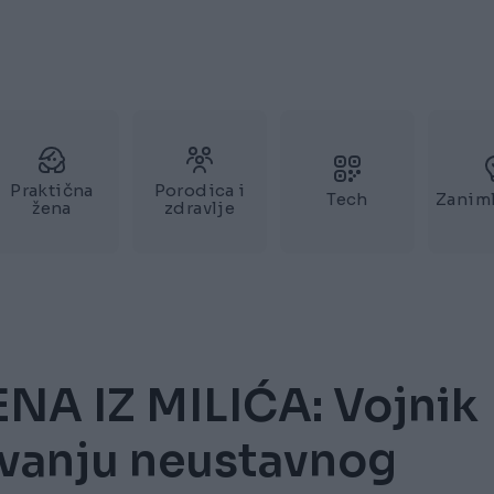
Praktična
Porodica i
Tech
Zaniml
žena
zdravlje
 IZ MILIĆA: Vojnik
avanju neustavnog