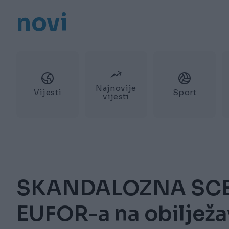
novi
Najnovije
Vijesti
Sport
vijesti
SKANDALOZNA SCENA
EUFOR-a na obiljež