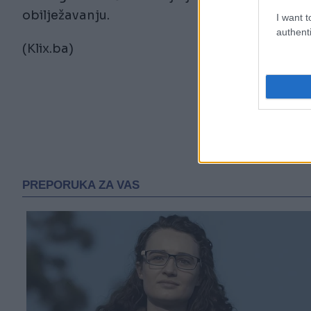
obilježavanju.
I want t
authenti
(Klix.ba)