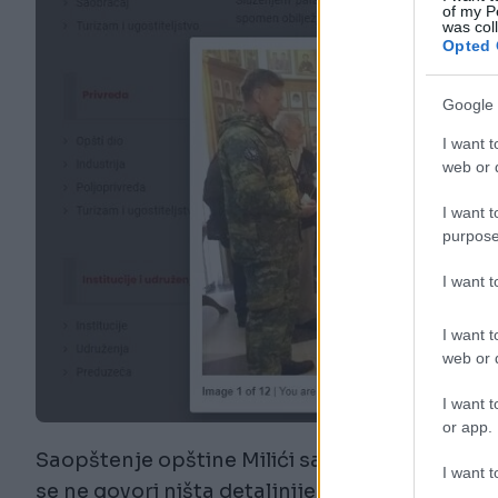
of my P
was col
Opted 
Google 
I want t
web or d
I want t
purpose
I want 
I want t
web or d
I want t
or app.
Saopštenje opštine Milići sa fotografijom vo
I want t
se ne govori ništa detaljnije o njegovom prisu