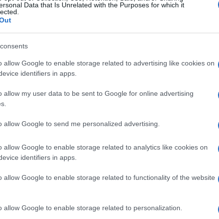
ersonal Data that Is Unrelated with the Purposes for which it
lected.
Out
consents
o allow Google to enable storage related to advertising like cookies on
evice identifiers in apps.
o allow my user data to be sent to Google for online advertising
s.
to allow Google to send me personalized advertising.
o allow Google to enable storage related to analytics like cookies on
evice identifiers in apps.
o allow Google to enable storage related to functionality of the website
jnika EUFOR-a (Screenshot)U saopćenju iz Milića
o allow Google to enable storage related to personalization.
stvu, no iz priloženog je jasno da učestvuje u tom