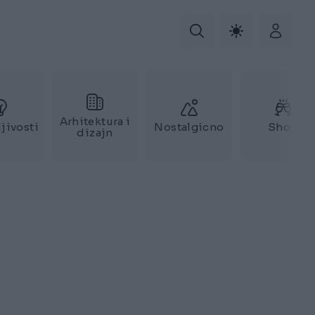
Arhitektura i
jivosti
Nostalgicno
Show
dizajn