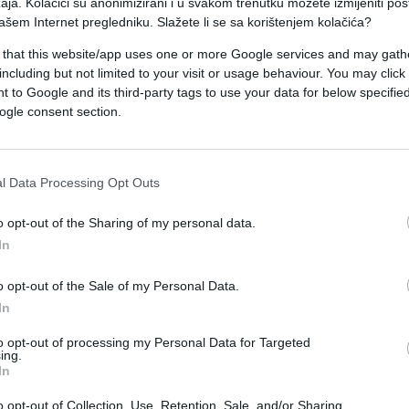
aja. Kolačići su anonimizirani i u svakom trenutku možete izmijeniti po
ašem Internet pregledniku. Slažete li se sa korištenjem kolačića?
um, a njegov sastavni dio je Ustav Bosne i
 that this website/app uses one or more Google services and may gath
u obilježavanju 9. januara kao dana RS, suprotno
including but not limited to your visit or usage behaviour. You may click 
ma", napisao je on na Twitteru uz fotografiju koj
 to Google and its third-party tags to use your data for below specifi
ogle consent section.
avanju 9. januara prilikom čega se navodi da je
l Data Processing Opt Outs
pomen sobi i polaganjem vijenaca na centralno
anuar – Dan Republike Srpske".
o opt-out of the Sharing of my personal data.
In
se u spomen sobi borcima VRS nalazi i vojnik
o opt-out of the Sale of my Personal Data.
In
to opt-out of processing my Personal Data for Targeted
ing.
In
o opt-out of Collection, Use, Retention, Sale, and/or Sharing