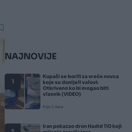
NAJNOVIJE
Kupači se borili za vreće novca
1
koje su donijeli valovi:
Otkriveno ko bi mogao biti
vlasnik (VIDEO)
Prije 3 dana
Iran pokazao dron Hadid 110 koji
2