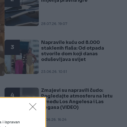
mijenja pravila igre
28.07.26. 19:07
Napravile kuću od 8.000
3
staklenih flaša: Od otpada
stvorile dom koji danas
oduševljava svijet
23.06.26. 10:51
Zmajevi su napravili čudo:
4
Pogledajte atmosferu na letu
između Los Angelesa i Las
Vegasa (VIDEO)
21.06.26. 16:24
a i ispravan