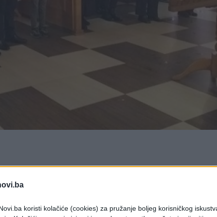
 obilježavanju 9. januara - neustavnog "Dana
da je prisutan i vojnik EUFOR-a. To je na
novi.ba
odnoj skupštini RS-a Ramiz Salkić koji je osudio
ovi.ba koristi kolačiće (cookies) za pružanje boljeg korisničkog iskustv