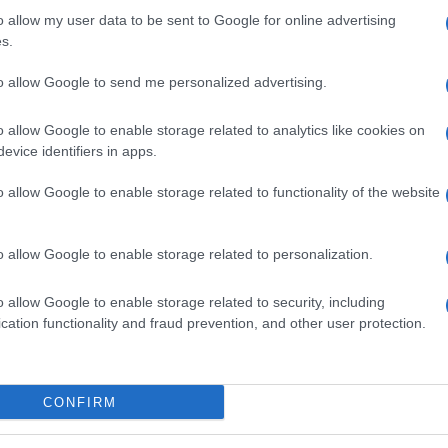
o allow my user data to be sent to Google for online advertising
s.
ne o njoj, te mu pomažu njegove komšije, koje
to allow Google to send me personalized advertising.
o allow Google to enable storage related to analytics like cookies on
loveniju da radi, ali je odbio jer ne može, kaže,
evice identifiers in apps.
o allow Google to enable storage related to functionality of the website
o allow Google to enable storage related to personalization.
o allow Google to enable storage related to security, including
cation functionality and fraud prevention, and other user protection.
CONFIRM