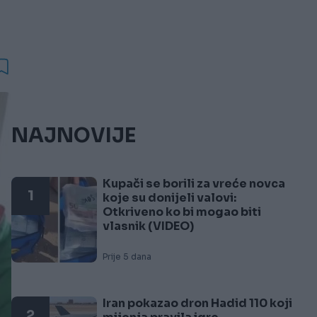
NAJNOVIJE
Kupači se borili za vreće novca
1
koje su donijeli valovi:
Otkriveno ko bi mogao biti
vlasnik (VIDEO)
Prije 5 dana
Iran pokazao dron Hadid 110 koji
2