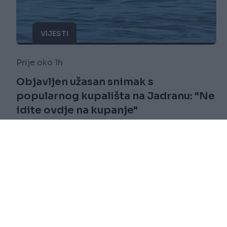
VIJESTI
Prije oko 1h
Objavljen užasan snimak s
popularnog kupališta na Jadranu: "Ne
idite ovdje na kupanje"
Saznaj više
novi