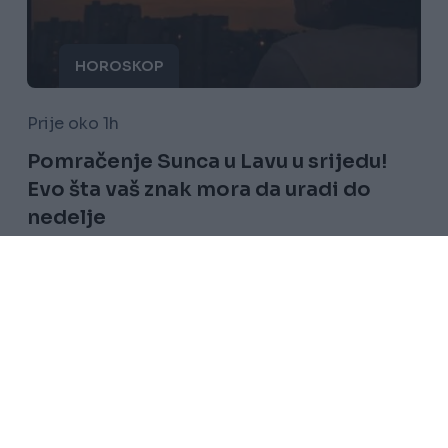
HOROSKOP
Prije oko 1h
Pomračenje Sunca u Lavu u srijedu!
Evo šta vaš znak mora da uradi do
nedelje
Saznaj više