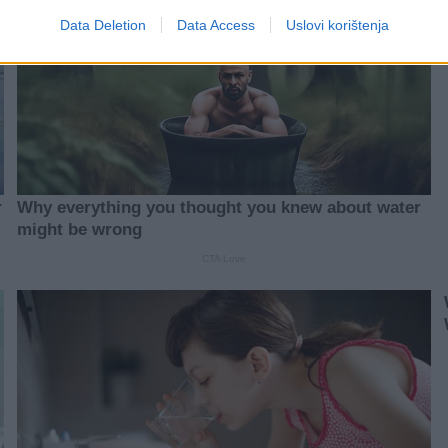
Data Deletion
Data Access
Uslovi korištenja