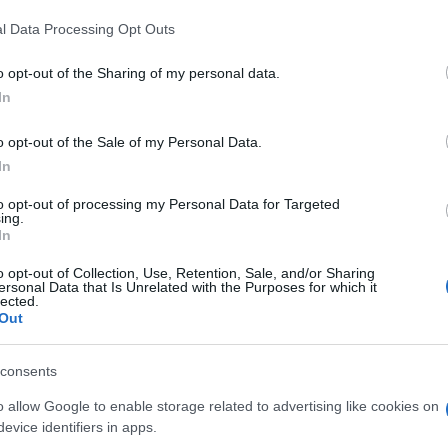
l Data Processing Opt Outs
nama mora razmišljati kako da se prehrane on i
o opt-out of the Sharing of my personal data.
In
jeni lijekovi, internet, struja… – priča Salko.
o opt-out of the Sale of my Personal Data.
In
to opt-out of processing my Personal Data for Targeted
ing.
In
o opt-out of Collection, Use, Retention, Sale, and/or Sharing
ersonal Data that Is Unrelated with the Purposes for which it
lected.
Out
consents
o allow Google to enable storage related to advertising like cookies on
evice identifiers in apps.