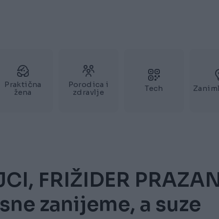
Praktična
Porodica i
Tech
Zaniml
žena
zdravlje
CI, FRIŽIDER PRAZAN
usne zanijeme, a suze