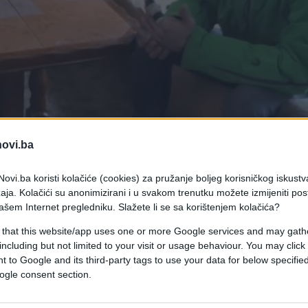
novi.ba
ovi.ba koristi kolačiće (cookies) za pružanje boljeg korisničkog iskustv
aja. Kolačići su anonimizirani i u svakom trenutku možete izmijeniti po
ašem Internet pregledniku. Slažete li se sa korištenjem kolačića?
 that this website/app uses one or more Google services and may gath
na rubu siromaštva.
including but not limited to your visit or usage behaviour. You may click 
 to Google and its third-party tags to use your data for below specifi
ogle consent section.
pije zaraditi, od toga i preživljavaju te uz pomoć