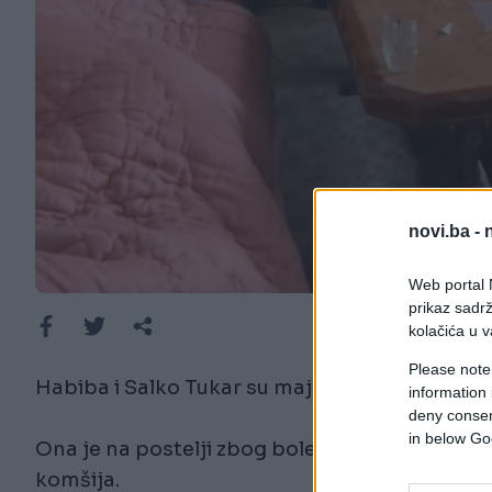
novi.ba -
Web portal N
prikaz sadrž
kolačića u v
Please note
Habiba i Salko Tukar su majka i sin koji žive 
information 
deny consent
in below Go
Ona je na postelji zbog bolesti, a Salko šta us
komšija.