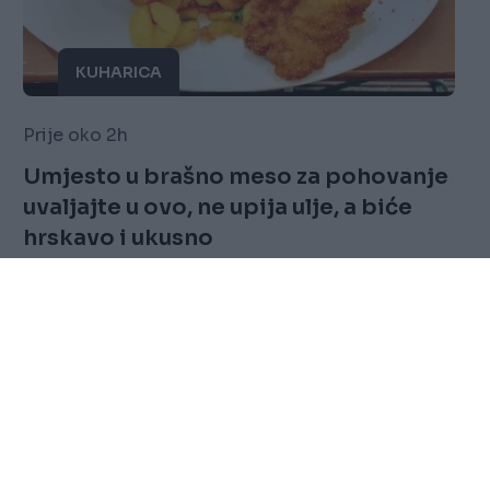
KUHARICA
Prije oko 2h
Umjesto u brašno meso za pohovanje
uvaljajte u ovo, ne upija ulje, a biće
hrskavo i ukusno
Saznaj više
FOLLOW