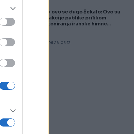
Na ovo se dugo čekalo: Ovo su
5
reakcije publike prilikom
intoniranja iranske himne...
16.06.26. 08:13