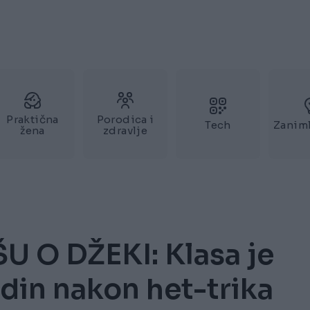
Praktična
Porodica i
Tech
Zaniml
žena
zdravlje
U O DŽEKI: Klasa je
Edin nakon het-trika