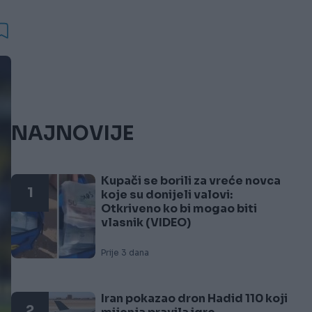
NAJNOVIJE
Kupači se borili za vreće novca
1
koje su donijeli valovi:
Otkriveno ko bi mogao biti
vlasnik (VIDEO)
Prije 3 dana
Iran pokazao dron Hadid 110 koji
2