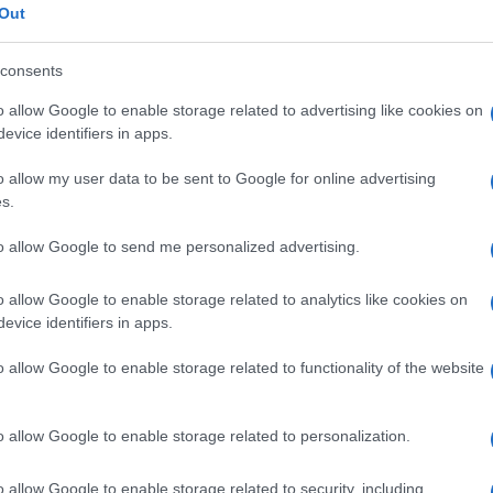
Out
e učvrstio na čelu liste strijelaca sa 16 golova,
 ima 12.
consents
o allow Google to enable storage related to advertising like cookies on
ko scored a first half hat
evice identifiers in apps.
Fenerbahçe today!
o allow my user data to be sent to Google for online advertising
s.
n the Süper Lig this season
 in 18 matches 🇹🇷
to allow Google to send me personalized advertising.
 PERMANENT 🍷
o allow Google to enable storage related to analytics like cookies on
evice identifiers in apps.
r.com/BXkr5KDUpu
January 10, 2024
PNFC)
o allow Google to enable storage related to functionality of the website
o allow Google to enable storage related to personalization.
uvremenu za Fenerbahče danas. On je prvi strijela
mica. Klasa je vječna - poručio je američki ESPN 
o allow Google to enable storage related to security, including