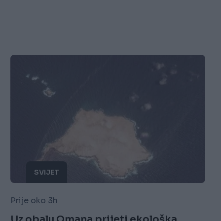
SVIJET
Prije oko 3h
Uz obalu Omana prijeti ekološka