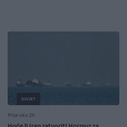
SVIJET
Prije oko 2h
Hoće li Iran zatvoriti Hormuz za