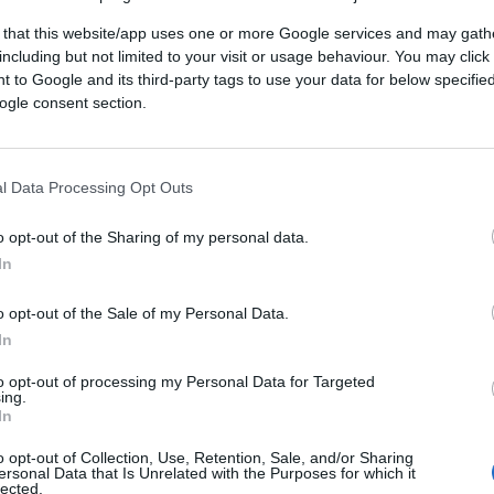
 that this website/app uses one or more Google services and may gath
prvog poluvremena, ali bilo je het-trikova koje sam
including but not limited to your visit or usage behaviour. You may click 
 to Google and its third-party tags to use your data for below specifi
žeko nakon utakmice.
ogle consent section.
 Edin Dzeko:
l Data Processing Opt Outs
 buraya gelme konusunda bir
sı harika taraftarı olan bir
o opt-out of the Sharing of my personal data.
kulüp.”
In
o opt-out of the Sale of my Personal Data.
r.com/qe8mtEq2fz
In
to opt-out of processing my Personal Data for Targeted
January 10, 2024
gYedek)
ing.
In
dao 11 het-trikova, a najviše za Volfsburg i Romu,
o opt-out of Collection, Use, Retention, Sale, and/or Sharing
ersonal Data that Is Unrelated with the Purposes for which it
lected.