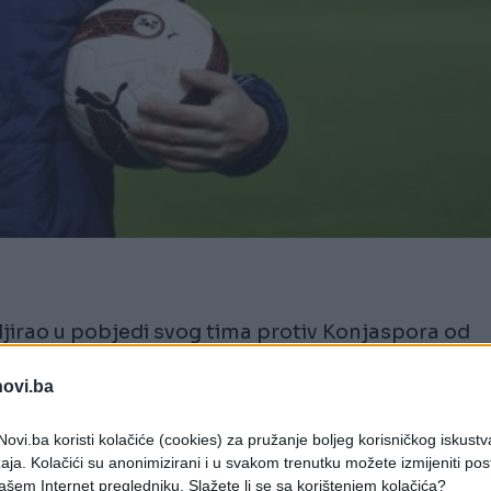
jirao u pobjedi svog tima protiv Konjaspora od
novi.ba
od samo 29 minuta (11. - 40.) postigao je tri
ovi.ba koristi kolačiće (cookies) za pružanje boljeg korisničkog iskustv
ako je stanovnik Istanbula, nakon onog protiv
aja. Kolačići su anonimizirani i u svakom trenutku možete izmijeniti po
bra.
ašem Internet pregledniku. Slažete li se sa korištenjem kolačića?