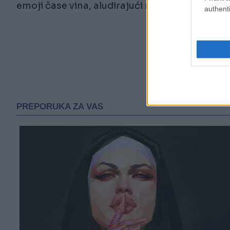
emoji čase vina, aludirajući na to da je Edin što 
authenti