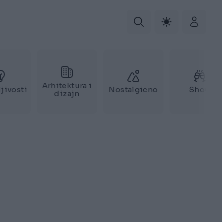
Arhitektura i
jivosti
Nostalgicno
Show
dizajn