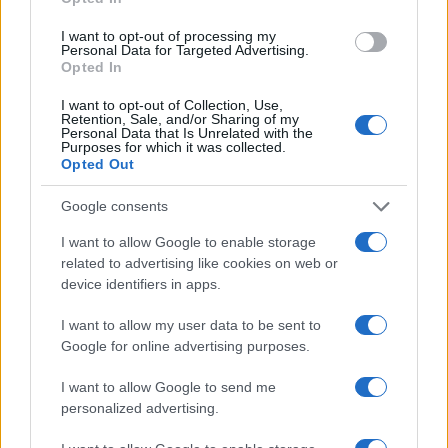
će sklopiti posao.
I want to opt-out of processing my
Bh. reprezentativac je rođen u Salzburgu i igrao je
Personal Data for Targeted Advertising.
Opted In
za omladinske kategorije Red Bulla, da bi 2020.
godine kao slobodan igrač prešao u Sturm za koji je
I want to opt-out of Collection, Use,
već upisao 130 nastupa i dao tri gola uz pet
Retention, Sale, and/or Sharing of my
Personal Data that Is Unrelated with the
asistencija. U svim utakmicama ove sezone je bio
Purposes for which it was collected.
Opted Out
stater.
Google consents
I want to allow Google to enable storage
(sportsport.ba)
related to advertising like cookies on web or
device identifiers in apps.
I want to allow my user data to be sent to
Google for online advertising purposes.
I want to allow Google to send me
personalized advertising.