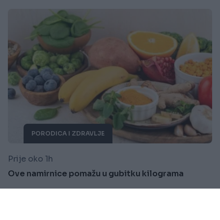
PORODICA I ZDRAVLJE
Prije oko 1h
Ove namirnice pomažu u gubitku kilograma
Saznaj više