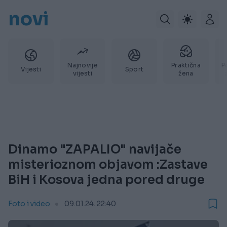
novi
Najnovije
Praktična
P
Vijesti
Sport
vijesti
žena
Dinamo "ZAPALIO" navijače
misterioznom objavom :Zastave
BiH i Kosova jedna pored druge
Foto i video
09.01.24. 22:40