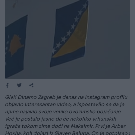
GNK Dinamo Zagreb je danas na Instagram profilu
objavio interesantan video, a ispostavilo se da je
njime najavio svoje veliko ovozimsko pojačanje.
Već je postalo jasno da će nekoliko vrhunskih
igrača tokom zime doći na Maksimir. Prvi je Arber
Hoxha, koji dolazi iz Slaven Belupa. On je potpisao i