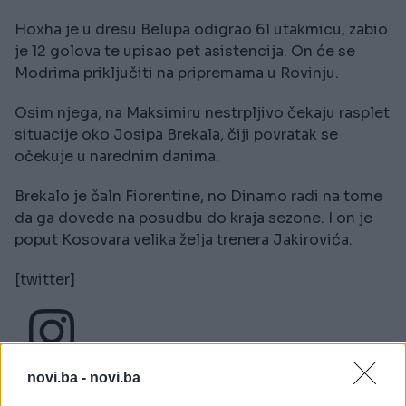
Hoxha je u dresu Belupa odigrao 61 utakmicu, zabio
je 12 golova te upisao pet asistencija. On će se
Modrima priključiti na pripremama u Rovinju.
Osim njega, na Maksimiru nestrpljivo čekaju rasplet
situacije oko Josipa Brekala, čiji povratak se
očekuje u narednim danima.
Brekalo je čaln Fiorentine, no Dinamo radi na tome
da ga dovede na posudbu do kraja sezone. I on je
poput Kosovara velika želja trenera Jakirovića.
[twitter]
View this post on Instagram
novi.ba -
novi.ba
A post shared by GNK Dinamo (@gnkdinamo)