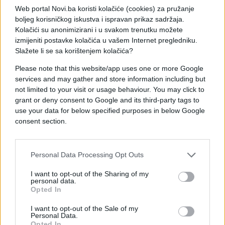
Web portal Novi.ba koristi kolačiće (cookies) za pružanje
[/twitter]
boljeg korisničkog iskustva i ispravan prikaz sadržaja.
Kolačići su anonimizirani i u svakom trenutku možete
I reprezentativac BiH na meti Modrih
izmijeniti postavke kolačića u vašem Internet pregledniku.
Slažete li se sa korištenjem kolačića?
Osim njih dvojice, plan je da poziciju desnog beka
Please note that this website/app uses one or more Google
pokrije reprezentativac BiH Jusuf Gazibegović, ali
services and may gather and store information including but
njegov dolazak iz Sturma za sada je neizvjestan.
not limited to your visit or usage behaviour. You may click to
grant or deny consent to Google and its third-party tags to
Njegova vrijednost je četiri miliona eura, a Dinamu
use your data for below specified purposes in below Google
je to sada previše. Ipak, Dinamo želi igrača zbog
consent section.
zanimljive klauzule. Ona iznosi upola manje,
odnosno dva miliona eura, ali mora da se aktivira
Personal Data Processing Opt Outs
isključivo do 15. januara, pa j Modrima ostalo 10
dana ako žele da završe transfer našeg defanzivca.
I want to opt-out of the Sharing of my
personal data.
Opted In
Reprezentativac BiH želi doći u Dinamo i smatra da
je to dobar korak u njegovoj karijeri, a Dinamo je
I want to opt-out of the Sale of my
konstantno u kontaktu sa Austrijancima u nadi da
Personal Data.
Opted In