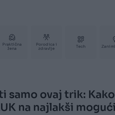
Praktična
Porodica i
Tech
Zaniml
žena
zdravlje
ti samo ovaj trik: Kako
LUK na najlakši moguć