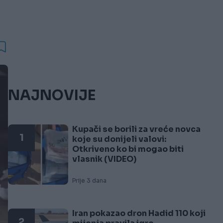
NAJNOVIJE
Kupači se borili za vreće novca
1
koje su donijeli valovi:
Otkriveno ko bi mogao biti
vlasnik (VIDEO)
Prije 3 dana
Iran pokazao dron Hadid 110 koji
2