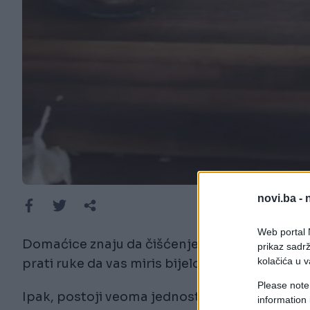
novi.ba -
Web portal N
Domaćice znaju da čišćenje bijelog luka nije 
prikaz sadrž
kolačića u v
prati ruke da vas miris bijelog luka ne bi pra
Please note
Ipak, postoji veoma jednostavan način da očist
information 