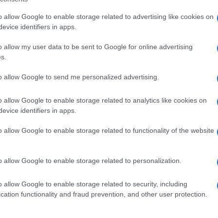
o allow Google to enable storage related to advertising like cookies on
evice identifiers in apps.
o allow my user data to be sent to Google for online advertising
s.
to allow Google to send me personalized advertising.
o allow Google to enable storage related to analytics like cookies on
evice identifiers in apps.
o njoj da se ona raspadne na čenove, piše Krstaric
o allow Google to enable storage related to functionality of the website
rpicu.) Stavite čenove luka u jednu, a dugom
Svi čenovi će se očistiti.
o allow Google to enable storage related to personalization.
o allow Google to enable storage related to security, including
cation functionality and fraud prevention, and other user protection.