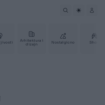
Arhitektura i
jivosti
Nostalgicno
Show
dizajn
i