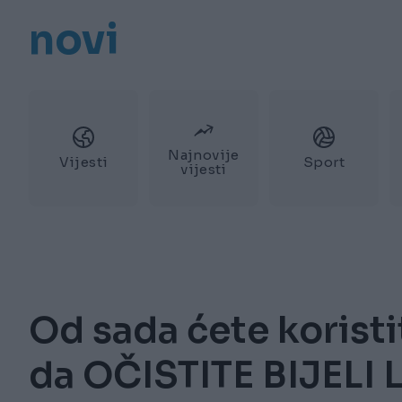
novi
Najnovije
Vijesti
Sport
vijesti
Od sada ćete koristi
da OČISTITE BIJELI 