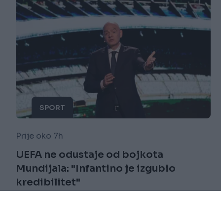
SPORT
Prije oko 7h
UEFA ne odustaje od bojkota
Mundijala: "Infantino je izgubio
kredibilitet"
Saznaj više