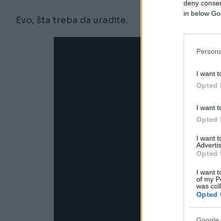
deny consent
in below Go
Evo, šta treba da uradite.
Persona
I want t
Opted 
I want t
Opted 
I want 
Advertis
Opted 
I want t
of my P
was col
Opted 
Google 