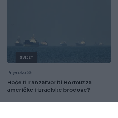
SVIJET
Prije oko 8h
Hoće li Iran zatvoriti Hormuz za
američke i izraelske brodove?
Saznaj više