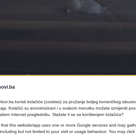
novi.ba
ovi.ba koristi kolačiće (cookies) za pružanje boljeg korisničkog iskustv
baš prijatan posao. Poslije toga treba duže vrijem
aja. Kolačići su anonimizirani i u svakom trenutku možete izmijeniti po
ašem Internet pregledniku. Slažete li se sa korištenjem kolačića?
tio tokom dana.
 that this website/app uses one or more Google services and may gath
ite cijelu glavicu bijelog luka za nekoliko sekund
including but not limited to your visit or usage behaviour. You may click 