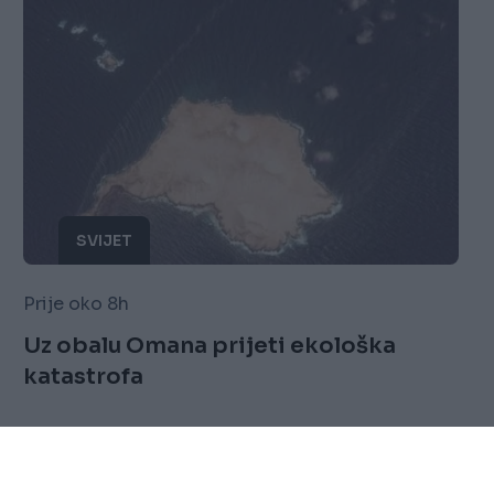
SVIJET
Prije oko 8h
Uz obalu Omana prijeti ekološka
katastrofa
Saznaj više