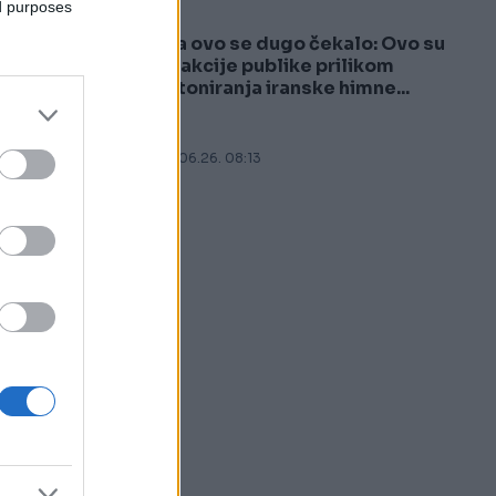
ed purposes
Na ovo se dugo čekalo: Ovo su
5
reakcije publike prilikom
intoniranja iranske himne...
16.06.26. 08:13