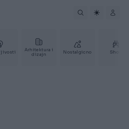
Arhitektura i
jivosti
Nostalgicno
Show
dizajn