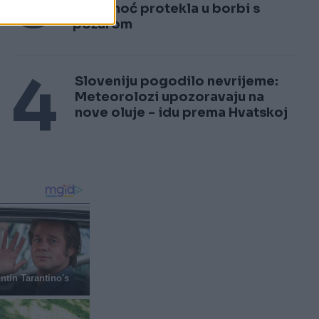
3
cijela noć protekla u borbi s
požarom
4
Sloveniju pogodilo nevrijeme:
Meteorolozi upozoravaju na
nove oluje - idu prema Hvatskoj