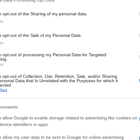
esreću oko 6 sati u centru Beograda. Vujošević j
a vozila i zid jednog lokala, a sve to u trenuci
o opt-out of the Sharing of my personal data.
aobraćajnoj nesreći nema, ali je pričinjena velika
In
o opt-out of the Sale of my Personal Data.
In
bijanskom treneru istekla vozačka dozvola.
to opt-out of processing my Personal Data for Targeted
ing.
In
o opt-out of Collection, Use, Retention, Sale, and/or Sharing
ersonal Data that Is Unrelated with the Purposes for which it
lected.
Out
consents
o allow Google to enable storage related to advertising like cookies on
evice identifiers in apps.
o allow my user data to be sent to Google for online advertising