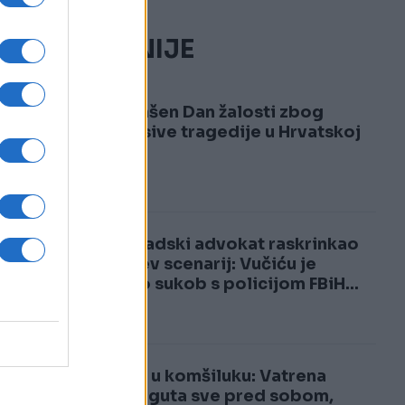
NAJČITANIJE
1
Proglašen Dan žalosti zbog
neopisive tragedije u Hrvatskoj
2
Beogradski advokat raskrinkao
Vučićev scenarij: Vučiću je
trebao sukob s policijom FBiH...
Drama u komšiluku: Vatrena
stihija guta sve pred sobom,