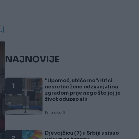
NAJNOVIJE
"Upomoć, ubiće me": Krici
1
nesretne žene odzvanjali su
zgradom prije nego što joj je
život oduzeo sin
Prije oko 1h
Djevojčicu (7) u Srbiji usisao
2