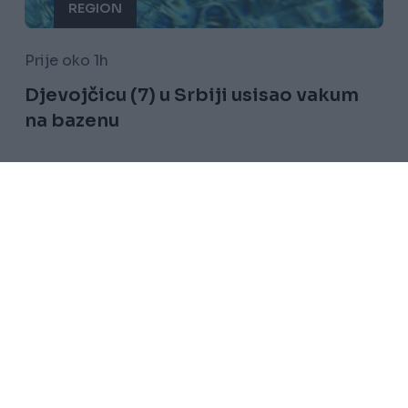
REGION
Prije oko 1h
Djevojčicu (7) u Srbiji usisao vakum
na bazenu
Saznaj više