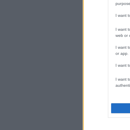
purpose
I want 
I want t
web or d
I want t
or app.
I want t
I want t
authenti