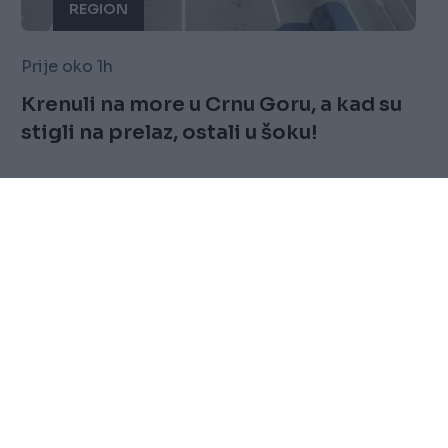
REGION
Prije oko 1h
Krenuli na more u Crnu Goru, a kad su
stigli na prelaz, ostali u šoku!
Saznaj više
FOLLOW