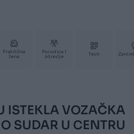
Praktična
Porodica i
Tech
Zaniml
žena
zdravlje
U ISTEKLA VOZAČKA
IO SUDAR U CENTRU