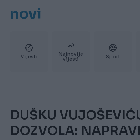
novi
Najnovije
Vijesti
Sport
vijesti
DUŠKU VUJOŠEVIĆ
DOZVOLA: NAPRAV