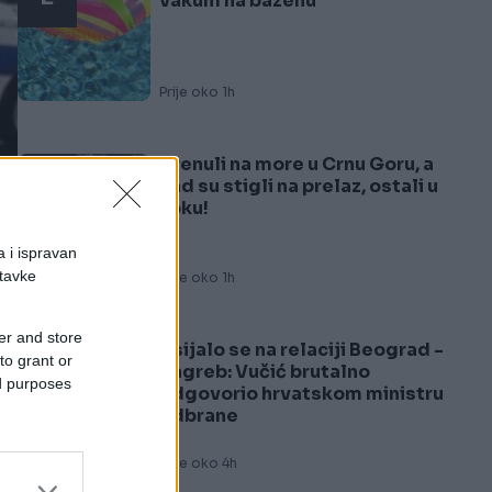
vakum na bazenu
Prije oko 1h
Krenuli na more u Crnu Goru, a
3
kad su stigli na prelaz, ostali u
šoku!
a i ispravan
stavke
Prije oko 1h
er and store
Usijalo se na relaciji Beograd -
to grant or
4
Zagreb: Vučić brutalno
ed purposes
odgovorio hrvatskom ministru
odbrane
Prije oko 4h