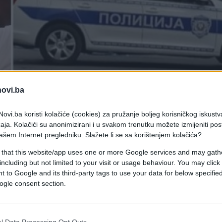
novi.ba
ovi.ba koristi kolačiće (cookies) za pružanje boljeg korisničkog iskustv
aja. Kolačići su anonimizirani i u svakom trenutku možete izmijeniti po
ašem Internet pregledniku. Slažete li se sa korištenjem kolačića?
 that this website/app uses one or more Google services and may gath
including but not limited to your visit or usage behaviour. You may click 
 to Google and its third-party tags to use your data for below specifi
ogle consent section.
ktor košarkaške reprezentacije Bosne i Hercegovine,
Beograda.
 koji je bio selektor košarkaške reprezentacije
l Data Processing Opt Outs