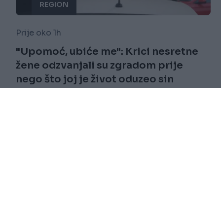
REGION
Prije oko 1h
"Upomoć, ubiće me": Krici nesretne
žene odzvanjali su zgradom prije
nego što joj je život oduzeo sin
Saznaj više
novi