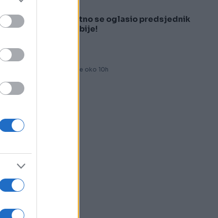
e
ma
Hitno se oglasio predsjednik
5
Srbije!
Prije oko 10h