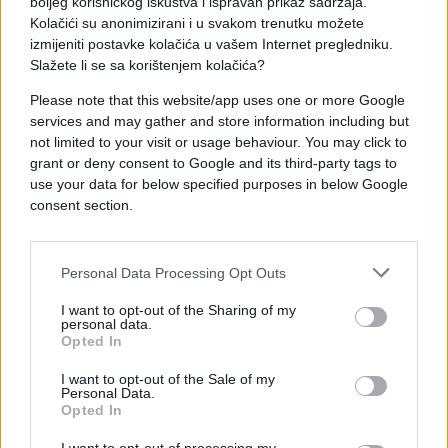
automobilom naletio vozač BMW-a. Još ne znamo
boljeg korisničkog iskustva i ispravan prikaz sadržaja.
Kolačići su anonimizirani i u svakom trenutku možete
detalje, radi se očevid. Djeca su smještena su
izmijeniti postavke kolačića u vašem Internet pregledniku.
Kantonalnu bolnicu Mostar i u Centar urgentne
Slažete li se sa korištenjem kolačića?
medicine na Bijelom Brijegu. Također, vozač je
zadobio povrede i on je smješten u bolnicu“, rekao
Please note that this website/app uses one or more Google
je Marić.
services and may gather and store information including but
not limited to your visit or usage behaviour. You may click to
grant or deny consent to Google and its third-party tags to
(N1)
use your data for below specified purposes in below Google
consent section.
Personal Data Processing Opt Outs
I want to opt-out of the Sharing of my
personal data.
Opted In
I want to opt-out of the Sale of my
Personal Data.
Opted In