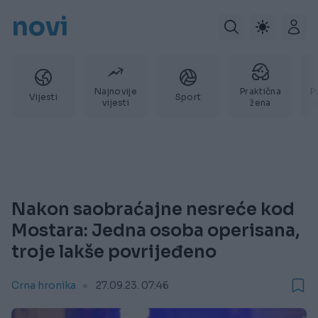
novi
Najnovije
Praktična
P
Vijesti
Sport
vijesti
žena
Nakon saobraćajne nesreće kod
Mostara: Jedna osoba operisana,
troje lakše povrijeđeno
Crna hronika
27.09.23. 07:46