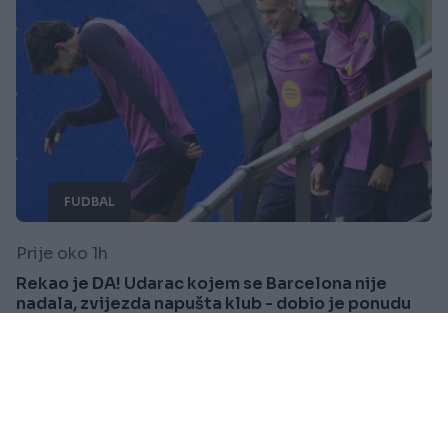
FUDBAL
Prije oko 1h
Rekao je DA! Udarac kojem se Barcelona nije
nadala, zvijezda napušta klub - dobio je ponudu
života
Saznaj više