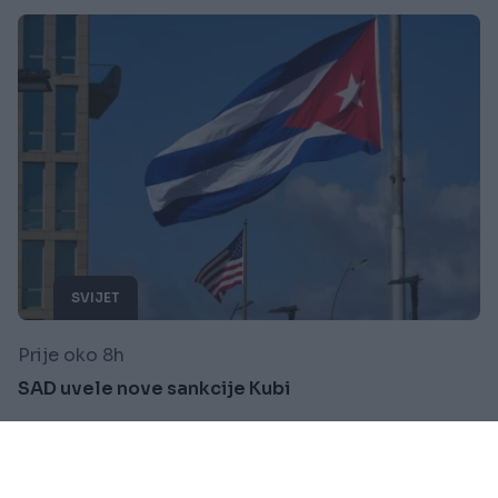
SVIJET
Prije oko 8h
SAD uvele nove sankcije Kubi
Saznaj više