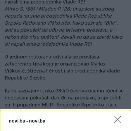
napali sina predsjednika Vlade RS!
Mirko S. (36) i Mladen P. (28) uhapšeni su zbog
napada na sina predsjednika Vlade Republike
Srpske Radovana Viškovića. Kako saznaje "Blic",
oni su pokušali da uđu na privatnu proslavu, a
nakon što nisu pušteni, čekali su da se završi kako
bi napali sina predsjednika Vlade RS!
U jednom restoranu odvijala se proslava
zatvorenog tipa koju je organizovao Marko
Višković, štićena ličnost i sin predsjednika Vlade
Republike Srpske.
Kako saznajemo, oko 23:40 časova osumnjičeni su
nepozvani pokušali da uđu na proslavu, a spriječili
su ih pripadnici MUP- Republike Srpske koji su u
pratnji štićene ličnosti.
novi.ba -
novi.ba
Oko 01:30 časova, kada se završila proslava, Marko