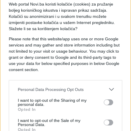
Višković je krenuo ka svom automobilu. u tom
Web portal Novi.ba koristi kolačiće (cookies) za pružanje
trenutku prepriječio se automobil BMW crne boje u
boljeg korisničkog iskustva i ispravan prikaz sadržaja.
kojem su bili osumnjičeni.
Kolačići su anonimizirani i u svakom trenutku možete
izmijeniti postavke kolačića u vašem Internet pregledniku.
Oni su verbalno prijetili Marku kao i policijskim
Slažete li se sa korištenjem kolačića?
službenicima u njegovoj pratnji i nekoliko puta
Please note that this website/app uses one or more Google
velikom brzinom prošli pored Marka i pratnje.
services and may gather and store information including but
not limited to your visit or usage behaviour. You may click to
Oni su pobjegli sa lica mjesta, ali su ubrzo
grant or deny consent to Google and its third-party tags to
identifikovani i uhapšeni.
use your data for below specified purposes in below Google
consent section.
Personal Data Processing Opt Outs
I want to opt-out of the Sharing of my
personal data.
Opted In
I want to opt-out of the Sale of my
Personal Data.
Opted In