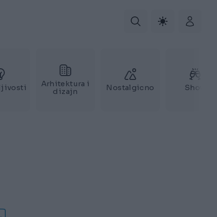
Arhitektura i
jivosti
Nostalgicno
Show
dizajn