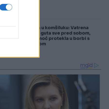
3
šoku!
4
Drama u komšiluku: Vatrena
stihija guta sve pred sobom,
cijela noć protekla u borbi s
požarom