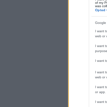
of my P
was col
Opted 
Google 
I want t
web or d
I want t
purpose
I want 
I want t
web or d
I want t
or app.
I want t