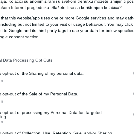
aja. Kolačići su anonimizirani i u svakom trenutku možete izmijeniti po
ašem Internet pregledniku. Slažete li se sa korištenjem kolačića?
ćanjima o boljem životu"
dobila izbore, a potom
 that this website/app uses one or more Google services and may gath
including but not limited to your visit or usage behaviour. You may click 
tiv kriminala, da je "
maksimalno zapostavila
 to Google and its third-party tags to use your data for below specifi
nje srpske privrede".
ogle consent section.
ati na sopstvene snage i zaštititi domaću
a koje mogu da kupe našu robu, a ne sa onim
l Data Processing Opt Outs
, a žele da nam utrape bukvalno sve što imaju",
o opt-out of the Sharing of my personal data.
In
o opt-out of the Sale of my Personal Data.
In
to opt-out of processing my Personal Data for Targeted
ing.
In
o opt-out of Collection, Use, Retention, Sale, and/or Sharing