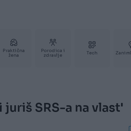
Praktična
Porodica i
Tech
Zaniml
žena
zdravlje
 juriš SRS-a na vlast'