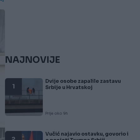
NAJNOVIJE
Dvije osobe zapalile zastavu
1
Srbije u Hrvatskoj
Prije oko 9h
Vučić najavio ostavku, govorio i
2