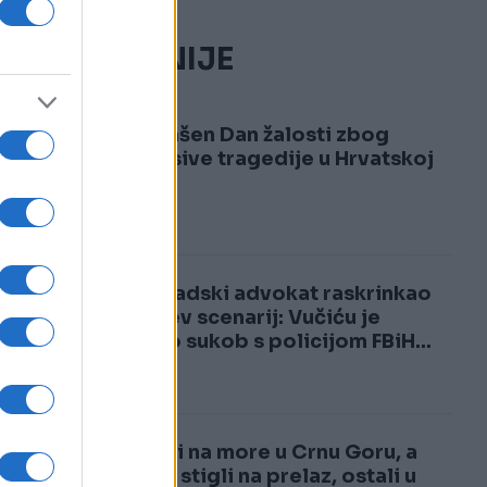
NAJČITANIJE
1
Proglašen Dan žalosti zbog
neopisive tragedije u Hrvatskoj
2
Beogradski advokat raskrinkao
Vučićev scenarij: Vučiću je
trebao sukob s policijom FBiH...
Krenuli na more u Crnu Goru, a
kad su stigli na prelaz, ostali u