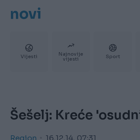
novi
Najnovije
Vijesti
Sport
vijesti
Šešelj: Kreće 'osudni
Region
16.12.14. 07:31