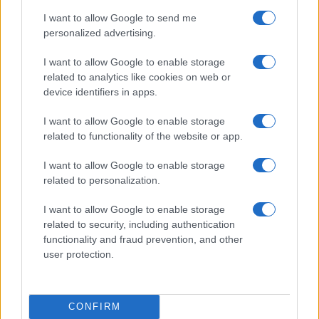
popričati sa mnom ako želi, da mi ne znamo gdje
I want to allow Google to send me
je Nizama jer ju je njen otac nekamo smjestio i ne
personalized advertising.
znamo gdje.
I want to allow Google to enable storage
related to analytics like cookies on web or
Rekao sam mu da mora sačekati da se Nizamin
device identifiers in apps.
tata vrati iz Njemačke i da njega pita sve što ga
zanima. Rekao sam mu: ‘Ako ne vjeruješ, dođi i
I want to allow Google to enable storage
pogledaj’. Nije prošlo dvije minute, on je već bio
related to functionality of the website or app.
pred kućom. Nizama je bila s malom u dječjoj
I want to allow Google to enable storage
sobi. Izašao sam na ulicu i rekao mu: ‘Nizama nije
related to personalization.
tu, ako ne vjeruješ uđi i pogledaj. Ako je nađeš
neka bude moja krivica, ali ako ju ne nađeš, čim
I want to allow Google to enable storage
izađeš iz ove kuće ti i ja smo zauvijek završili’. On
related to security, including authentication
je mene zvao ‘tetak’ kao i Nizama. Poštivao me je.
functionality and fraud prevention, and other
Pogledao me i rekao: ‘Vjerujem ti tetak’. I otišao
user protection.
je. Nisam znao šta bih drugo“
, priča dalje Samir,
dodajući kako mu se tada Nermin činio normalan.
CONFIRM
Nije bio ni nadrogiran ni pijan, kaže Samir. Nizama