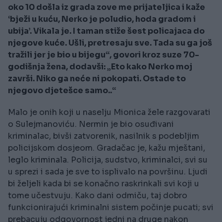
oko 10 došla iz grada zove me prijateljica i kaže
‘bježi u kuću, Nerko je poludio, hoda gradom i
ubija’. Vikala je. I taman stiže šest policajaca do
njegove kuće. Ušli, pretresaju sve. Tada su ga još
tražili jer je bio u bijegu“, govori kroz suze 70-
godišnja žena, dodavši: „Eto kako Nerko moj
završi. Niko ga neće ni pokopati. Ostade to
njegovo djetešce samo..“
Malo je onih koji u naselju Mionica žele razgovarati
o Sulejmanoviću. Nermin je bio osuđivani
kriminalac, bivši zatvorenik, nasilnik s podebljim
policijskom dosjeom. Gradačac je, kažu mještani,
leglo kriminala. Policija, sudstvo, kriminalci, svi su
u sprezi i sada je sve to isplivalo na površinu. Ljudi
bi željeli kada bi se konačno raskrinkali svi koji u
tome učestvuju. Kako dani odmiču, taj dobro
funkcionirajući kriminalni sistem počinje pucati; svi
prebacuju odgovornost jedni na druge nakon