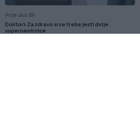
Prije oko 8h
Doktori: Za zdravo srce treba jesti dvije
supernamirnice
Saznaj više