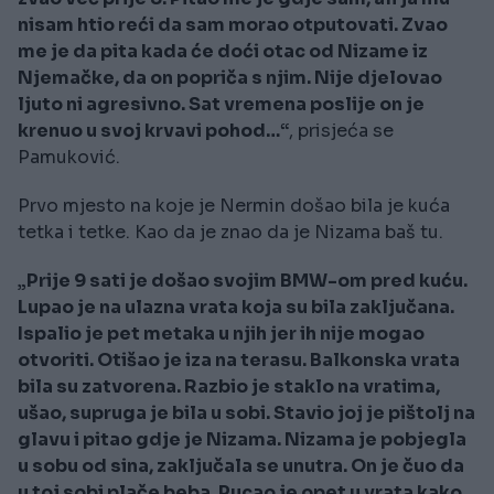
nisam htio reći da sam morao otputovati. Zvao
me je da pita kada će doći otac od Nizame iz
Njemačke, da on popriča s njim. Nije djelovao
ljuto ni agresivno. Sat vremena poslije on je
krenuo u svoj krvavi pohod…“
, prisjeća se
Pamuković.
Prvo mjesto na koje je Nermin došao bila je kuća
tetka i tetke. Kao da je znao da je Nizama baš tu.
„Prije 9 sati je došao svojim BMW-om pred kuću.
Lupao je na ulazna vrata koja su bila zaključana.
Ispalio je pet metaka u njih jer ih nije mogao
otvoriti. Otišao je iza na terasu. Balkonska vrata
bila su zatvorena. Razbio je staklo na vratima,
ušao, supruga je bila u sobi. Stavio joj je pištolj na
glavu i pitao gdje je Nizama. Nizama je pobjegla
u sobu od sina, zaključala se unutra. On je čuo da
u toj sobi plače beba. Pucao je opet u vrata kako