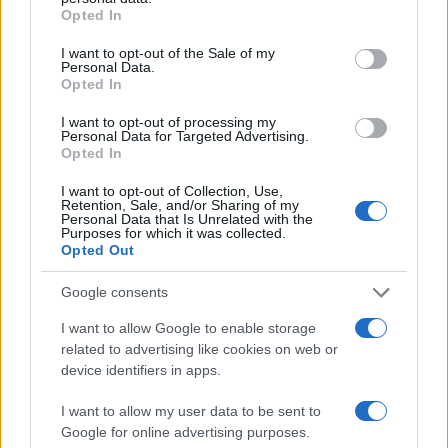
Opted In
ubistva bio sa svojom porodicom, iako inače radi u
Italiji.
I want to opt-out of the Sale of my
Personal Data.
Opted In
Policajac je uručio rješenje Nizami i rekao da su oni
I want to opt-out of processing my
Personal Data for Targeted Advertising.
dalje nemoćni. Nesretna je mlada žena plakala.
Opted In
Rekla je
‘ako me nađe, gotova sam, ubit će me…’.
Proživljavala je noćnu moru i svoje posljednje sate
I want to opt-out of Collection, Use,
Retention, Sale, and/or Sharing of my
života.
Personal Data that Is Unrelated with the
Purposes for which it was collected.
Opted Out
„Tih dana stalno ju je zvao. Malo joj je obećavao
da će biti sve lijepo, pa bi onda opet nazvao,
Google consents
govorio joj vulgarne stvari, prijetio da će joj
pobiti svu familiju i nju kad je nađe. Tražio je da
I want to allow Google to enable storage
mu preda dijete, onda govorio da ga neće. Zvao
related to advertising like cookies on web or
device identifiers in apps.
je i njenu sestru, odlazio tamo, zvao je i mene i
moju suprugu više puta, prijetio je svima. Kad je
I want to allow my user data to be sent to
jednom nazvao moju ženu uzeo sam telefon i
Google for online advertising purposes.
rekao mu da prestane zvati, da može doći