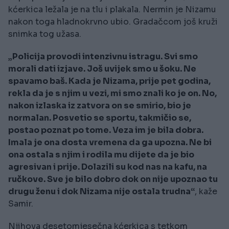
kćerkica ležala je na tlu i plakala. Nermin je Nizamu
nakon toga hladnokrvno ubio. Gradačcom još kruži
snimka tog užasa.
„Policija provodi intenzivnu istragu. Svi smo
morali dati izjave. Još uvijek smo u šoku. Ne
spavamo baš. Kada je Nizama, prije pet godina,
rekla da je s njim u vezi, mi smo znali ko je on. No,
nakon izlaska iz zatvora on se smirio, bio je
normalan. Posvetio se sportu, takmičio se,
postao poznat po tome. Veza im je bila dobra.
Imala je ona dosta vremena da ga upozna. Ne bi
ona ostala s njim i rodila mu dijete da je bio
agresivan i prije. Dolazili su kod nas na kafu, na
ručkove. Sve je bilo dobro dok on nije upoznao tu
drugu ženu i dok Nizama nije ostala trudna“
, kaže
Samir.
Njihova desetomjesečna kćerkica s tetkom