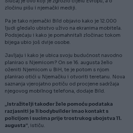
Slučaj je ovo koji je zgrozio cijelu Evropu, a o
zločinu pišu i njemački mediji.
Pa je tako njemački Bild objavio kako je 12.000
ljudi gledalo ubistvo uživo na ekranima mobitela.
Podsjećaju i kako je pomahnitali zločinac tokom
bijega ubio još dvije osobe.
Javljaju i kako je ubica svoju budućnost navodno
planirao s Njemicom? On se 16. augusta želio
oženiti Njemicom u BiH, te je potom s njom
planirao otići u Njemačku i otvoriti teretanu. Nova
saznanja vjerojatno potiču od procjene sadržaja
njegovog mobilnog telefona, dodaje Bild.
„Istražitelji također žele pomoću podataka
razjasniti je li bodybuilder imao kontakt s
policijom i sucima prije trostrukog ubojstva 11.
augusta“
, ističu.