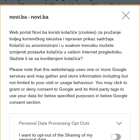
zatražila pomoć. Otac joj je bio u Njemačkoj, a
mama joj je bolesna i nije željela ići kod njih. Bila
novi.ba -
novi.ba
je sva u modricama. Nermin ju je stalno zvao,
ispitivao gdje je, prijetio joj. Obratili smo se
Web portal Novi.ba koristi kolačiće (cookies) za pružanje
policiji i popodne tog dana došli su policajci
boljeg korisničkog iskustva i ispravan prikaz sadržaja.
razgovarati s Nizamom.
Kolačići su anonimizirani i u svakom trenutku možete
izmijeniti postavke kolačića u vašem Internet pregledniku.
Vidjeli su i dijete i njene povrede, sve su zapisali.
Slažete li se sa korištenjem kolačića?
Rekli su joj da ode u bolnicu na pregled i da će
Please note that this website/app uses one or more Google
tako automatski ići tužba protiv njega, no ona je
services and may gather and store information including but
rekla da se toga boji i da za sada samo traži
not limited to your visit or usage behaviour. You may click to
zaštitu. Sjećam se da nam je Nizama tada rekla
grant or deny consent to Google and its third-party tags to
‘ako taj predmet dođe kod jedne sutkinje ništa
use your data for below specified purposes in below Google
od toga, ona sarađuje s Nerminom’. U
consent section.
ponedjeljak je došao policijski inspektor, dao
nam rješenje sutkinje i rekao da je odbijen
Personal Data Processing Opt Outs
zahtjev za zaštitu. Predmet je radila baš ta
sutkinja koju je Nizama spomenula“
, kazao je
I want to opt-out of the Sharing of my
Samir Pamuković koji je sve do kobnog dana
personal data.