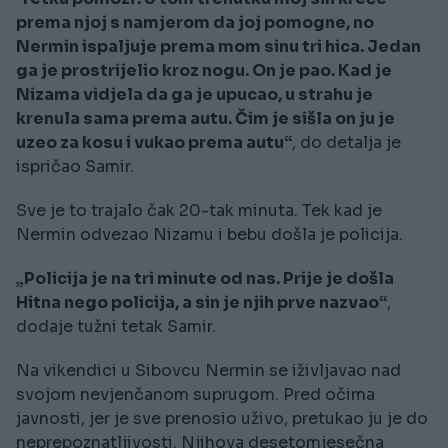
prema njoj s namjerom da joj pomogne, no
Nermin ispaljuje prema mom sinu tri hica. Jedan
ga je prostrijelio kroz nogu. On je pao. Kad je
Nizama vidjela da ga je upucao, u strahu je
krenula sama prema autu. Čim je sišla on ju je
uzeo za kosu i vukao prema autu“
, do detalja je
ispričao Samir.
Sve je to trajalo čak 20-tak minuta. Tek kad je
Nermin odvezao Nizamu i bebu došla je policija.
„Policija je na tri minute od nas. Prije je došla
Hitna nego policija, a sin je njih prve nazvao“
,
dodaje tužni tetak Samir.
Na vikendici u Sibovcu Nermin se iživljavao nad
svojom nevjenčanom suprugom. Pred očima
javnosti, jer je sve prenosio uživo, pretukao ju je do
neprepoznatljivosti. Njihova desetomjesečna