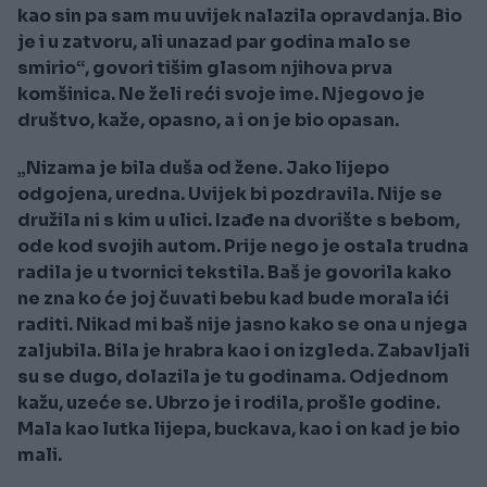
kao sin pa sam mu uvijek nalazila opravdanja. Bio
je i u zatvoru, ali unazad par godina malo se
smirio“, govori tišim glasom njihova prva
komšinica. Ne želi reći svoje ime. Njegovo je
društvo, kaže, opasno, a i on je bio opasan.
„Nizama je bila duša od žene. Jako lijepo
odgojena, uredna. Uvijek bi pozdravila. Nije se
družila ni s kim u ulici. Izađe na dvorište s bebom,
ode kod svojih autom. Prije nego je ostala trudna
radila je u tvornici tekstila. Baš je govorila kako
ne zna ko će joj čuvati bebu kad bude morala ići
raditi. Nikad mi baš nije jasno kako se ona u njega
zaljubila. Bila je hrabra kao i on izgleda. Zabavljali
su se dugo, dolazila je tu godinama. Odjednom
kažu, uzeće se. Ubrzo je i rodila, prošle godine.
Mala kao lutka lijepa, buckava, kao i on kad je bio
mali.