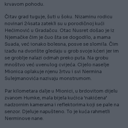
krvavom pohodu.
Čitav grad tuguje, šuti u šoku. Nizaminu rodicu
novinari 24sata zatekli su u porodičnoj kući
Hećimović u Gradačcu. Otac Nusret došao je iz
Njemačke čim je čuo šta se dogodilo, a mama
Suada, već ionako bolesna, posve se slomila. Čim
izađu na dvorište gledaju u grob svoje kćeri jer im
se groblje nalazi odmah preko puta. Na grobu
mnoštvo već uvenulog cvijeća. Cijelo naselje
Mionica oplakuje njenu žrtvu i svi Nermina
Sulejmanovića nazivaju monstrumom.
Par kilometara dalje u Mionici, u brdovitom dijelu
zvanom Humke, mala bijela kućica ‘nakićena’
nadzornim kamerama i reflektorima koji se pale na
senzor. Djeluje napušteno. To je kuća rahmetli
Nerminove nane.