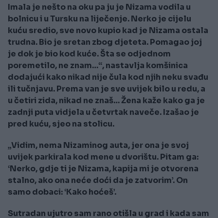
Imala je nešto na oku pa ju je Nizama vodila u
bolnicu i u Tursku na liječenje. Nerko je cijelu
kuću sredio, sve novo kupio kad je Nizama ostala
trudna. Bio je sretan zbog djeteta. Pomagao joj
je dok je bio kod kuće. Šta se odjednom
poremetilo, ne znam…“, nastavlja komšinica
dodajući kako nikad nije čula kod njih neku svađu
ili tučnjavu. Prema van je sve uvijek bilo u redu, a
u četiri zida, nikad ne znaš… Žena kaže kako ga je
zadnji puta vidjela u četvrtak naveče. Izašao je
pred kuću, sjeo na stolicu.
„Vidim, nema Nizaminog auta, jer ona je svoj
uvijek parkirala kod mene u dvorištu. Pitam ga:
‘Nerko, gdje ti je Nizama, kapija mi je otvorena
stalno, ako ona neće doći da je zatvorim’. On
samo dobaci: ‘Kako hoćeš’.
Sutradan ujutro sam rano otišla u grad i kada sam