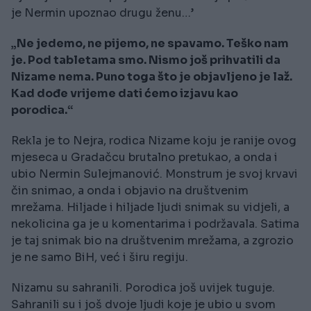
je Nermin upoznao drugu ženu…’
„Ne jedemo, ne pijemo, ne spavamo. Teško nam
je. Pod tabletama smo. Nismo još prihvatili da
Nizame nema. Puno toga što je objavljeno je laž.
Kad dođe vrijeme dati ćemo izjavu kao
porodica.“
Rekla je to Nejra, rodica Nizame koju je ranije ovog
mjeseca u Gradačcu brutalno pretukao, a onda i
ubio Nermin Sulejmanović. Monstrum je svoj krvavi
čin snimao, a onda i objavio na društvenim
mrežama. Hiljade i hiljade ljudi snimak su vidjeli, a
nekolicina ga je u komentarima i podržavala. Satima
je taj snimak bio na društvenim mrežama, a zgrozio
je ne samo BiH, već i širu regiju.
Nizamu su sahranili. Porodica još uvijek tuguje.
Sahranili su i još dvoje ljudi koje je ubio u svom