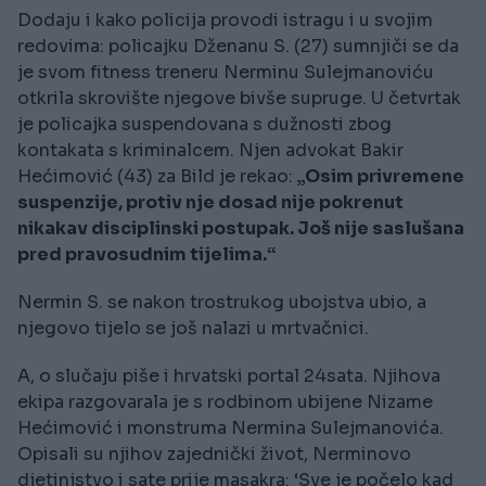
Dodaju i kako policija provodi istragu i u svojim
redovima: policajku Dženanu S. (27) sumnjiči se da
je svom fitness treneru Nerminu Sulejmanoviću
otkrila skrovište njegove bivše supruge. U četvrtak
je policajka suspendovana s dužnosti zbog
kontakata s kriminalcem. Njen advokat Bakir
Hećimović (43) za Bild je rekao:
„Osim privremene
suspenzije, protiv nje dosad nije pokrenut
nikakav disciplinski postupak. Još nije saslušana
pred pravosudnim tijelima.“
Nermin S. se nakon trostrukog ubojstva ubio, a
njegovo tijelo se još nalazi u mrtvačnici.
A, o slučaju piše i hrvatski portal 24sata. Njihova
ekipa razgovarala je s rodbinom ubijene Nizame
Hećimović i monstruma Nermina Sulejmanovića.
Opisali su njihov zajednički život, Nerminovo
djetinjstvo i sate prije masakra: ‘Sve je počelo kad