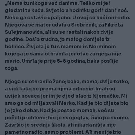
„Nema tu nikoga već danima. Teško mi je i
gledati tu kuću. Svjetlo u hodniku gori i dan i noć.
Neko ga ostavio upaljeno. U ovoj se kući on rodio.
Njegova se mater udala u Srebrenik, za Fikreta
Sulejmanovića, ali su se rastali nakon dvije
godine. Došla trudna, ja malog donijela iz
bolnice. Živjela je tu s mamom i s Nerminom
kojega je sama othranila jer otac za njega nije
mario. Umrla je prije 5-6 godina, baka poslije
toga.
Njega su othranile žene; baka, mama, dvije tetke,
a vidi kako se prema njima odnosio. Imali su
uvijek novaca jer im je djed slao iz Njemačke. Mi
smo ga od milja zvali Nerko. Kad je bio dijete bio
je jako dobar. Kad je postao momak, već su
počeli problemi; bio je svojeglav, živio po svome.
Završio je srednju školu, ali nikada ništa nije
pametno radio, samo problemi. Ali meni je bio