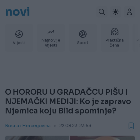
novi
Najnovije
Praktična
P
Vijesti
Sport
vijesti
žena
O HORORU U GRADAČCU PIŠU I
NJEMAČKI MEDIJI: Ko je zapravo
Njemica koju Bild spominje?
Bosna i Hercegovina
22.08.23. 23:53