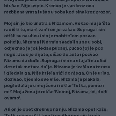
bi ušao. Nije uspio. Krenuo je van kroz ona
razbijena vrata i ušao u sobu kod sina kroz prozor.
Moj sin je bio unutra s Nizamom. Rekao mu je ‘šta
radiš ti tu, marš van’ i on je izašao. Supruga i sin
otišli su na ulicu i sin je mobitelom pozvao
policiju. Nizama i Nermin svađali su se u sobi,
odjeknuo je još jedan pucanj, pucao joj je pod
noge. Uzeo je dijete, sišao do auta i pozvao
Nizamu da dođe. Supruga i sin su stajali na ulici
desetak metara dalje. Nizama je izašla na terasu
i gledala ga. Nije htjela sići do njega. On je urlao,
dozivao, bjesnio sve više. Nizama je plakala,
pogledala je u moj ženu i rekla: ‘Tetka, pomozi
mi!’. Moja žena je rekla: ‘Nemoj, Nizama, ići, dođi
ovamo’.
Ali on je opet dreknuo na nju. Nizama opet kaže:
‘Tetka pomozi’. U tom trenutku moj sin kreće