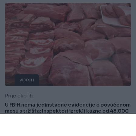
VIJESTI
Prije oko 1h
U FBiH nema jedinstvene evidencije o povučenom
mesu s tržišta: Inspektori izrekli kazne od 48.000
KM
Saznaj više