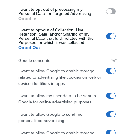
Takođe, treba da je posade svi oni koji se bave
I want to opt-out of processing my
nekim kreativnim poslom, jer se smatra da
Personal Data for Targeted Advertising.
simbolizuje kreativnost i inspiriše.
Opted In
Zlatna boja kadifice simbolizuje bogatstvo, pa
I want to opt-out of Collection, Use,
Retention, Sale, and/or Sharing of my
mnogi veruju da cvet može biti magnet za obilje i
Personal Data that Is Unrelated with the
Purposes for which it was collected.
prosperitet. Zasadite na jendom mestu više
Opted Out
kadifica kako bi se što više "zlatilo" .
Google consents
I want to allow Google to enable storage
related to advertising like cookies on web or
device identifiers in apps.
I want to allow my user data to be sent to
Google for online advertising purposes.
I want to allow Google to send me
personalized advertising.
I want to allow Google to enable storage