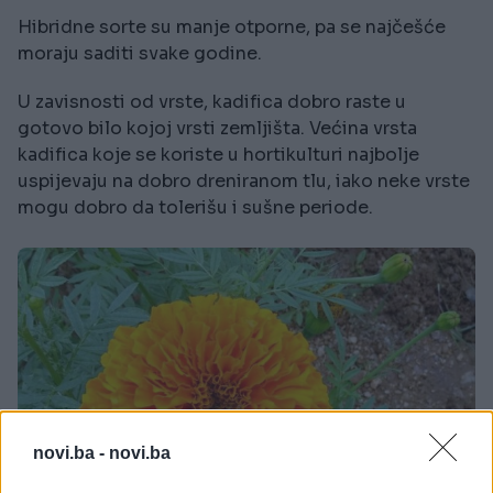
Hibridne sorte su manje otporne, pa se najčešće
moraju saditi svake godine.
U zavisnosti od vrste, kadifica dobro raste u
gotovo bilo kojoj vrsti zemljišta. Većina vrsta
kadifica koje se koriste u hortikulturi najbolje
uspijevaju na dobro dreniranom tlu, iako neke vrste
mogu dobro da tolerišu i sušne periode.
novi.ba -
novi.ba