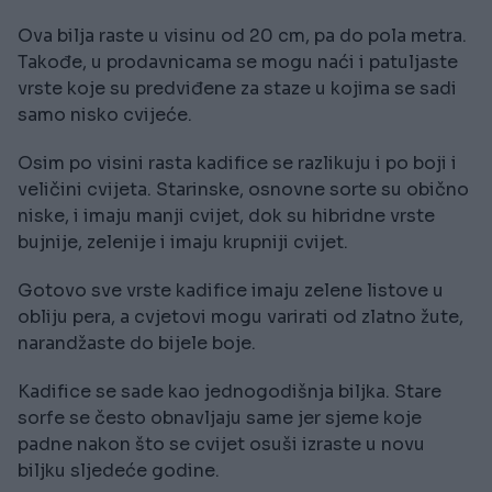
Ova bilja raste u visinu od 20 cm, pa do pola metra.
Takođe, u prodavnicama se mogu naći i patuljaste
vrste koje su predviđene za staze u kojima se sadi
samo nisko cvijeće.
Osim po visini rasta kadifice se razlikuju i po boji i
veličini cvijeta. Starinske, osnovne sorte su obično
niske, i imaju manji cvijet, dok su hibridne vrste
bujnije, zelenije i imaju krupniji cvijet.
Gotovo sve vrste kadifice imaju zelene listove u
obliju pera, a cvjetovi mogu varirati od zlatno žute,
narandžaste do bijele boje.
Kadifice se sade kao jednogodišnja biljka. Stare
sorfe se često obnavljaju same jer sjeme koje
padne nakon što se cvijet osuši izraste u novu
biljku sljedeće godine.