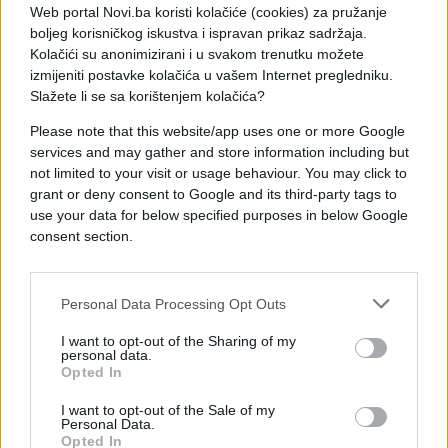
Web portal Novi.ba koristi kolačiće (cookies) za pružanje
boljeg korisničkog iskustva i ispravan prikaz sadržaja.
Kolačići su anonimizirani i u svakom trenutku možete
izmijeniti postavke kolačića u vašem Internet pregledniku.
Kadifice mnogo vole vodu, zato je važno da uvek
Slažete li se sa korištenjem kolačića?
zemljište bude vlažno. Veoma vole sunce i dobro
Please note that this website/app uses one or more Google
podnose i visoke tempreature.
services and may gather and store information including but
not limited to your visit or usage behaviour. You may click to
Ukoliko želite da budu zdrave i da dugo cvjetaju
grant or deny consent to Google and its third-party tags to
potrebno je da svakodnevno uklanjate precvjetale
use your data for below specified purposes in below Google
cvjetove, kako bi na njihovom mjestu izrasli novi.
consent section.
Tako ćete im maksimalno pridužiti sezonu
cvjetanja, a one će vam vratiti ljepotom.
Personal Data Processing Opt Outs
Kadifice imaju i simbolično značenje i privlače
posebnu energiju u dom.
I want to opt-out of the Sharing of my
personal data.
Opted In
Vjeruje se da kadifica zrači energijom strasti zbog
svojih toplih žutih boja, pa da će parovi koji u kući
I want to opt-out of the Sale of my
Personal Data.
imaju ovu biljku sačuvati strast, ljubav i bliskost.
Opted In