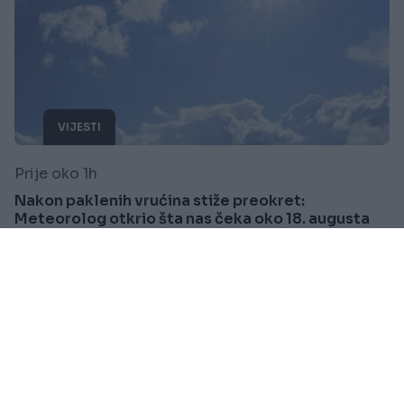
VIJESTI
Prije oko 1h
Nakon paklenih vrućina stiže preokret:
Meteorolog otkrio šta nas čeka oko 18. augusta
Saznaj više