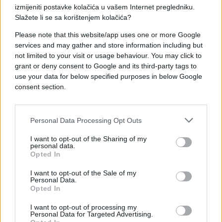
izmijeniti postavke kolačića u vašem Internet pregledniku.
orijentacije
, koja je početkom novembra podnijela
Slažete li se sa korištenjem kolačića?
neopozivu ostavku na mjesto predsjednice i
istupila iz članstva stranke. Ruža Tomašić za vrh
Please note that this website/app uses one or more Google
svoje sada bivše stranke kaže da nije prepoznao
services and may gather and store information including but
potrebu da stane u odbranu nacionalnih, umjesto
not limited to your visit or usage behaviour. You may click to
grant or deny consent to Google and its third-party tags to
uskih stranačkih interesa kada je u pitanju promjena
use your data for below specified purposes in below Google
izbornog zakonodavstva.
consent section.
Personal Data Processing Opt Outs
I want to opt-out of the Sharing of my
personal data.
Opted In
I want to opt-out of the Sale of my
Personal Data.
Opted In
I want to opt-out of processing my
Personal Data for Targeted Advertising.