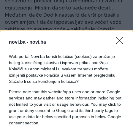
se navodno povukli, osigura elementarnu životnu
egistenciju! Mislim da se to sada neće desiti.
Međutim, da će Dodik nastaviti da vrši pritisak u
ovom smjeru i da će ispostavljati sve veće i veće
zahtjeve, to sigurno hoće – zaključuje Komšić.
Osim što je izjavio da Hrvate nagovara da sa Srbima
novi.ba -
novi.ba
jednokratno napuste institucije BiH, Dodik je u
intervjuu za beogradsku Politiku upitao šta će se
Web portal Novi.ba koristi kolačiće (cookies) za pružanje
boljeg korisničkog iskustva i ispravan prikaz sadržaja.
desiti kada se svi ljudi iz RS-a vrate u institucije
Kolačići su anonimizirani i u svakom trenutku možete
RS-a.
izmijeniti postavke kolačića u vašem Internet pregledniku.
Slažete li se sa korištenjem kolačića?
Mislite li da ne radimo na tome? Radimo, i nismo
daleko od te odluke. Nemojte nas isprobavati,
Please note that this website/app uses one or more Google
preporučujem da razgovaramo. Nemojte da se
services and may gather and store information including but
not limited to your visit or usage behaviour. You may click to
igrate s imovinom, povući ćemo sve ljude. Možete
grant or deny consent to Google and its third-party tags to
da probate, ali bolje nemojte – rekao je Dodik te
use your data for below specified purposes in below Google
ponovio da pitanje imovine neće biti rješavano u
consent section.
Parlamentu BiH i dodao da u Dejtonskom