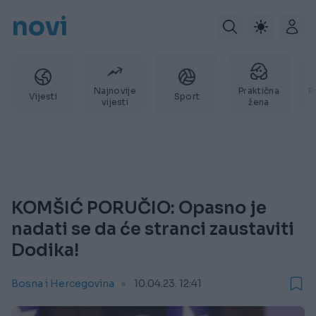
novi
Najnovije
Praktična
P
Vijesti
Sport
vijesti
žena
KOMŠIĆ PORUČIO: Opasno je
nadati se da će stranci zaustaviti
Dodika!
Bosna i Hercegovina
10.04.23. 12:41