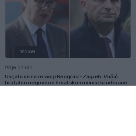
REGION
Prije 52min
Usijalo se na relaciji Beograd - Zagreb: Vučić
brutalno odgovorio hrvatskom ministru odbrane
Saznaj više