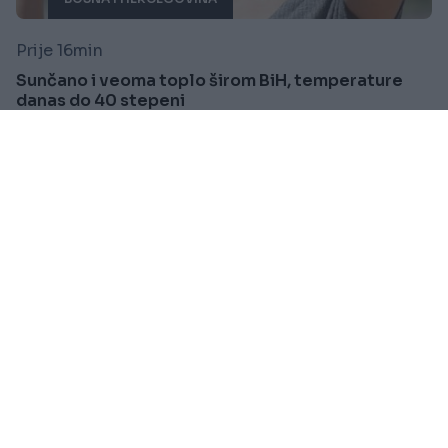
Prije 16min
Sunčano i veoma toplo širom BiH, temperature
danas do 40 stepeni
Saznaj više