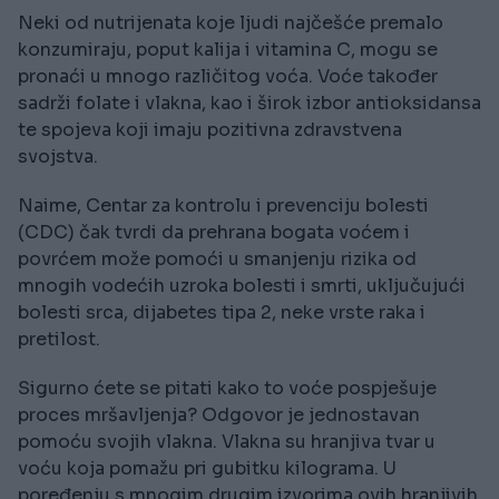
Neki od nutrijenata koje ljudi najčešće premalo
konzumiraju, poput kalija i vitamina C, mogu se
pronaći u mnogo različitog voća. Voće također
sadrži folate i vlakna, kao i širok izbor antioksidansa
te spojeva koji imaju pozitivna zdravstvena
svojstva.
Naime, Centar za kontrolu i prevenciju bolesti
(CDC) čak tvrdi da prehrana bogata voćem i
povrćem može pomoći u smanjenju rizika od
mnogih vodećih uzroka bolesti i smrti, uključujući
bolesti srca, dijabetes tipa 2, neke vrste raka i
pretilost.
Sigurno ćete se pitati kako to voće pospješuje
proces mršavljenja? Odgovor je jednostavan
pomoću svojih vlakna. Vlakna su hranjiva tvar u
voću koja pomažu pri gubitku kilograma. U
poređenju s mnogim drugim izvorima ovih hranjivih