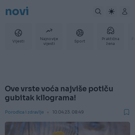
novi
Najnovije
Praktična
P
Vijesti
Sport
vijesti
žena
Ove vrste voća najviše potiču
gubitak kilograma!
Porodica i zdravlje
10.04.23. 08:49