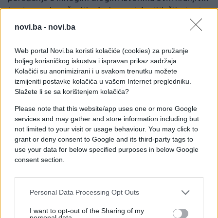
tvari, poput orašastih plodova, cjelovitih žitarica i
mahunarki, voće zahtijeva malo ili nimalo pripreme i
novi.ba -
novi.ba
može zadovoljiti želju za slatkim bez dodanog
šećera.
Web portal Novi.ba koristi kolačiće (cookies) za pružanje
boljeg korisničkog iskustva i ispravan prikaz sadržaja.
Voće bismo trebali jesti mnogo češće, jer je
Kolačići su anonimizirani i u svakom trenutku možete
prepuno hranjivih tvari koje promiču zdravlje. U
izmijeniti postavke kolačića u vašem Internet pregledniku.
nastavku donosimo vam listu voća koje najviše
Slažete li se sa korištenjem kolačića?
doprinosi mršavljenju: banana, grejp, ananas,
Please note that this website/app uses one or more Google
avokado, bobičasto voće, breskva, limun, lubenica,
services and may gather and store information including but
kivi, papaja.
not limited to your visit or usage behaviour. You may click to
grant or deny consent to Google and its third-party tags to
use your data for below specified purposes in below Google
consent section.
Personal Data Processing Opt Outs
#voće
I want to opt-out of the Sharing of my
personal data.