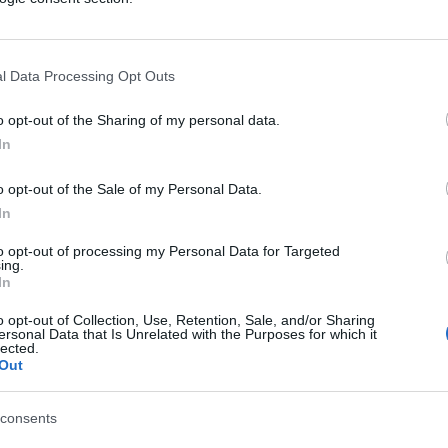
povećan unos proteina, dr Filgud kaže da je to
".
l Data Processing Opt Outs
 doktor četiri bijele smrti jer ja pričam da je šeć
, ali ne šećer u maloj i umjerenoj količini. Sve u
o opt-out of the Sharing of my personal data.
i šećer pravi salo, dovodi do sala, ali i do šloga,
In
jedna ćelija ne radi bez šećera, a u toj ishrani gdje
o opt-out of the Sale of my Personal Data.
ao ugljeni hidrat, mast i treba u višku da bude
In
varamo masti.
to opt-out of processing my Personal Data for Targeted
ing.
rb high fat ishrana ili keto, to je slično, radi se 
In
je stvoren. Druga stvar, velika količina masti u
o opt-out of Collection, Use, Retention, Sale, and/or Sharing
iješ šećernu bolest i od masti jer mast blokira
ersonal Data that Is Unrelated with the Purposes for which it
lected.
u. Apsolutno, to je najgora stvar, pa još ako ne pij
Out
o je nenormalno, to je užas.
consents
le vode sa limunom, koji mnogi preporučuju za