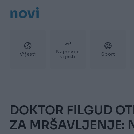
novi
Najnovije
Vijesti
Sport
vijesti
DOKTOR FILGUD OT
ZA MRŠAVLJENJE: Ni