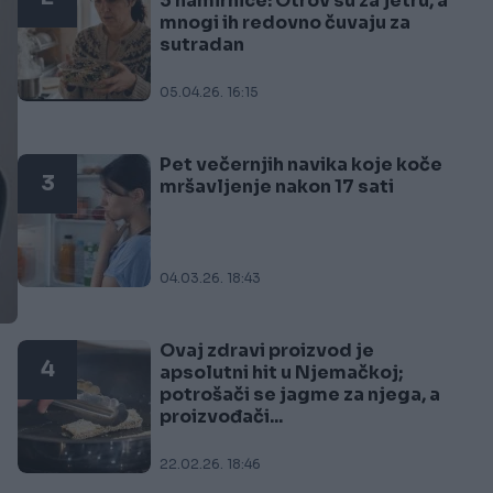
3 namirnice: Otrov su za jetru, a
mnogi ih redovno čuvaju za
sutradan
05.04.26. 16:15
Pet večernjih navika koje koče
3
mršavljenje nakon 17 sati
04.03.26. 18:43
Ovaj zdravi proizvod je
4
apsolutni hit u Njemačkoj;
potrošači se jagme za njega, a
proizvođači...
22.02.26. 18:46