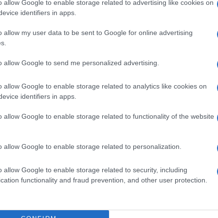
o allow Google to enable storage related to advertising like cookies on
evice identifiers in apps.
ijte čašu vode sobne temperature. Zašto limun,
o allow my user data to be sent to Google for online advertising
ada se unese u želudac, pa još na prazan stomak,
s.
i status organizma sa pola ili jednim limunom? Ne
to allow Google to send me personalized advertising.
dnosno taj insulin. Ne, popije se čaša vode sobne
o allow Google to enable storage related to analytics like cookies on
evice identifiers in apps.
o allow Google to enable storage related to functionality of the website
 i objasnio zašto nisu dobre, dr Filgud je otkrio
e, uz pomoć kojeg svako može da skine tri do pet
o allow Google to enable storage related to personalization.
o allow Google to enable storage related to security, including
ljenje je umjerenost i fizička aktivnost. Mi se ne
cation functionality and fraud prevention, and other user protection.
ti tri do pet kilograma za mjesec dana, to je
a je jedan od najvećih problema i to što ljudi ne