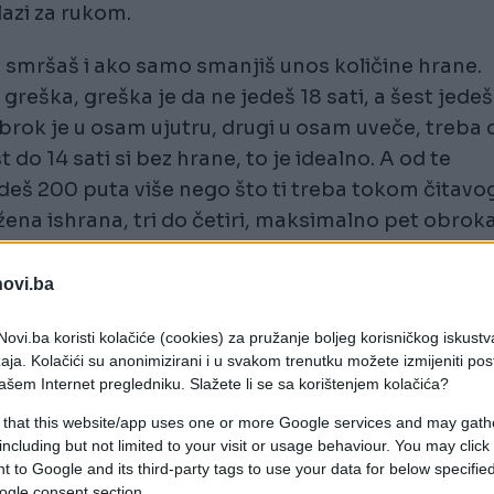
lazi za rukom.
a smršaš i ako samo smanjiš unos količine hrane.
 greška, greška je da ne jedeš 18 sati, a šest jedeš
brok je u osam ujutru, drugi u osam uveče, treba 
do 14 sati si bez hrane, to je idealno. A od te
jedeš 200 puta više nego što ti treba tokom čitavo
ežena ishrana, tri do četiri, maksimalno pet obrok
je dr Filgud, pa naveo još neke loše strane
novi.ba
o, ti ako ne unosiš 20 sati, a četiri sata jedeš, teb
ovi.ba koristi kolačiće (cookies) za pružanje boljeg korisničkog iskustv
aja. Kolačići su anonimizirani i u svakom trenutku možete izmijeniti po
rava. Ti poslije iako manje jedeš gojićeš se jer
ašem Internet pregledniku. Slažete li se sa korištenjem kolačića?
 that this website/app uses one or more Google services and may gath
including but not limited to your visit or usage behaviour. You may click 
 to Google and its third-party tags to use your data for below specifi
ogle consent section.