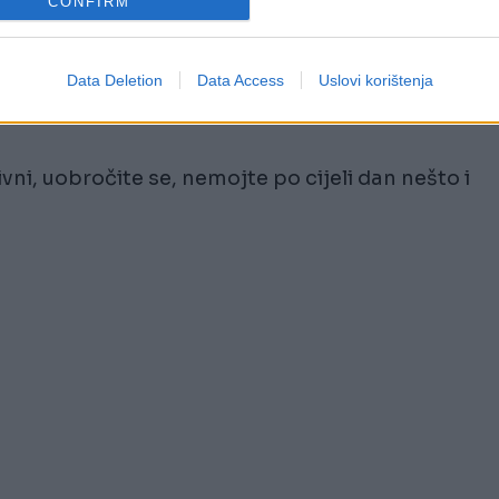
CONFIRM
da u mozak stigne signal da smo siti, zbog čega 
Data Deletion
Data Access
Uslovi korištenja
ćemo i jesti, a samim tim i manje pojesti jer će 
ivni, uobročite se, nemojte po cijeli dan nešto i