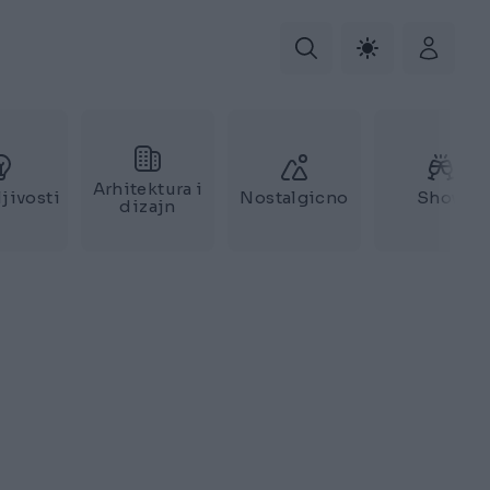
Arhitektura i
jivosti
Nostalgicno
Show
dizajn