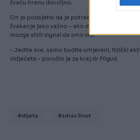
žvaću hranu dovoljno.
On je podsjetio da je potrebno oko 20 minuta 
žvakanje jako važno – ako duže žvaćemo, duže 
mozga stići signal da smo siti.
- Jedite sve, samo budite umjereni, fizički akt
vidjećete - poručio je za kraj dr Filgud.
#dijeta
#zdrav život