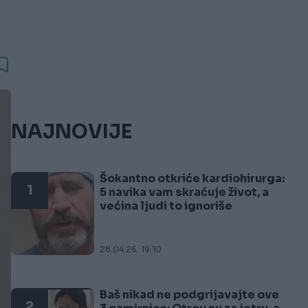
NAJNOVIJE
Šokantno otkriće kardiohirurga:
1
5 navika vam skraćuje život, a
većina ljudi to ignoriše
28.04.26. 19:10
Baš nikad ne podgrijavajte ove
2