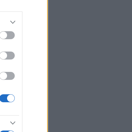
er
o
e