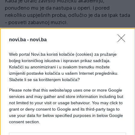
Kada je Graić završio Muzičku akademiju,
ponuđeno mu je da nastupa u operi. I pored
nekoliko uspješnih proba, odlučio je da se ipak tada
- posveti zabavnoj muzici.
Iako je najviše stvarao za vokalne soliste narodne
novi.ba -
novi.ba
muzike, bio je veoma uspješan i kao kompozitor
zabavnih pjesama koje je često i sam interpretirao.
Web portal Novi.ba koristi kolačiće (cookies) za pružanje
boljeg korisničkog iskustva i ispravan prikaz sadržaja.
Dobitnik je mnogobrojnih nagrada i priznanja za
Kolačići su anonimizirani i u svakom trenutku možete
vokalno izvođenje i za kompozitorski rad.
izmijeniti postavke kolačića u vašem Internet pregledniku.
Slažete li se sa korištenjem kolačića?
Radoslav Graić, osim što je bio pjevač, kompozitor,
Please note that this website/app uses one or more Google
nekadašnji je muzički urednik Televizije Beograd.
services and may gather and store information including but
Uređivao je mnoge značajne emisije i serije, sve do
not limited to your visit or usage behaviour. You may click to
odlaska u penziju.
grant or deny consent to Google and its third-party tags to
use your data for below specified purposes in below Google
Njegova pjesma "Mito, bekrijo" koju je proslavila
consent section.
Vasilija Radojčić, postala je toliko popularna da i
danas mnogi misle da je izvorna pjesma.