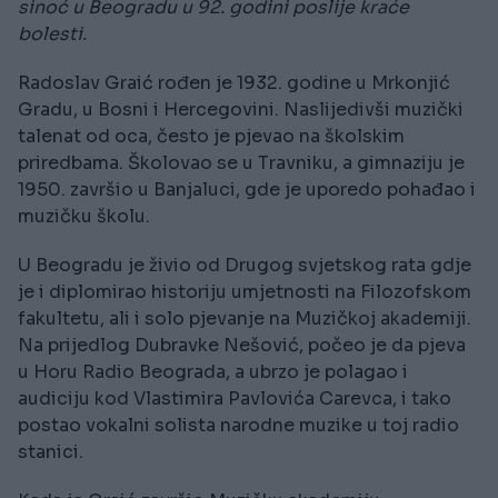
sinoć u Beogradu u 92. godini poslije kraće
bolesti.
Radoslav Graić rođen je 1932. godine u Mrkonjić
Gradu, u Bosni i Hercegovini. Naslijedivši muzički
talenat od oca, često je pjevao na školskim
priredbama. Školovao se u Travniku, a gimnaziju je
1950. završio u Banjaluci, gde je uporedo pohađao i
muzičku školu.
U Beogradu je živio od Drugog svjetskog rata gdje
je i diplomirao historiju umjetnosti na Filozofskom
fakultetu, ali i solo pjevanje na Muzičkoj akademiji.
Na prijedlog Dubravke Nešović, počeo je da pjeva
u Horu Radio Beograda, a ubrzo je polagao i
audiciju kod Vlastimira Pavlovića Carevca, i tako
postao vokalni solista narodne muzike u toj radio
stanici.