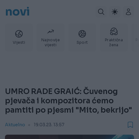
novi
Najnovije
Praktična
P
Vijesti
Sport
vijesti
žena
UMRO RADE GRAIĆ: Čuvenog
pjevača i kompozitora ćemo
pamtiti po pjesmi "Mito, bekrijo"
Aktuelno
19.03.23. 13:57