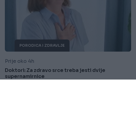
PORODICA I ZDRAVLJE
Prije oko 4h
Doktori: Za zdravo srce treba jesti dvije
supernamirnice
Saznaj više