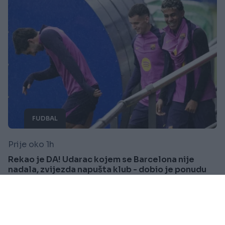
FUDBAL
Prije oko 1h
Rekao je DA! Udarac kojem se Barcelona nije
nadala, zvijezda napušta klub - dobio je ponudu
života
Saznaj više