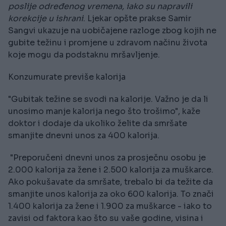
poslije određenog vremena, iako su napravili
korekcije u ishrani
. Ljekar opšte prakse Samir
Sangvi ukazuje na uobičajene razloge zbog kojih ne
gubite težinu i promjene u zdravom načinu života
koje mogu da podstaknu mršavljenje.
Konzumurate previše kalorija
"Gubitak težine se svodi na kalorije. Važno je da li
unosimo manje kalorija nego što trošimo", kaže
doktor i dodaje da ukoliko želite da smršate
smanjite dnevni unos za 400 kalorija.
"Preporučeni dnevni unos za prosječnu osobu je
2.000 kalorija za žene i 2.500 kalorija za muškarce.
Ako pokušavate da smršate, trebalo bi da težite da
smanjite unos kalorija za oko 600 kalorija. To znači
1.400 kalorija za žene i 1.900 za muškarce - iako to
zavisi od faktora kao što su vaše godine, visina i