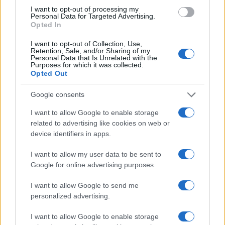
podstakne naše tijelo da skladišti rezerve masti 'za
I want to opt-out of processing my
Personal Data for Targeted Advertising.
svaki slučaj'",kaže dr Samir i dodaje:
Opted In
"Ne samo to, kada smo pod stresom ili neispavani,
I want to opt-out of Collection, Use,
Retention, Sale, and/or Sharing of my
potrebna nam je energija iz hrane kao zamjena, pa
Personal Data that Is Unrelated with the
Purposes for which it was collected.
možemo naći da grickamo i jedemo više. Osim
Opted Out
toga, ako ste budni i u kuhinji, postoji velika šansa
da grickate", tvrdi on.
Google consents
Dobijate mišiće
I want to allow Google to enable storage
related to advertising like cookies on web or
device identifiers in apps.
"Ako redovno vježbate i uzimate hranu bogatu
proteinima, a izgleda da vaša težina na vagi ne
I want to allow my user data to be sent to
opada, možda zapravo dobijate na težini mišića“,
Google for online advertising purposes.
objasnio je dr Samir.
I want to allow Google to send me
"Možda ćete primjetiti da vam tijelo postaje
personalized advertising.
zategnutije i jače. I možda ćete se osjećati
sigurnije u svoj izgled uprkos onome što piše na
I want to allow Google to enable storage