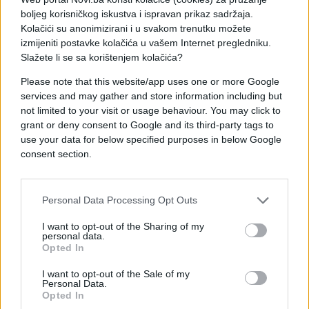
boljeg korisničkog iskustva i ispravan prikaz sadržaja.
"Ako smo dehidrirani, u našem mozgu postoji 'kvar'
Kolačići su anonimizirani i u svakom trenutku možete
izmijeniti postavke kolačića u vašem Internet pregledniku.
koji može poslati signale gladi, a ne žeđi. To znači
Slažete li se sa korištenjem kolačića?
da imamo tendenciju da jedemo više kada smo
dehidrirani da bismo nadoknadili osjećaj žeđi.
Please note that this website/app uses one or more Google
Pored toga, ako ste dehidrirani, osjećaćete se malo
services and may gather and store information including but
energije i umorni, što bi moglo da podstakne
not limited to your visit or usage behaviour. You may click to
grant or deny consent to Google and its third-party tags to
grickanje", tvrdi stručnjak.
use your data for below specified purposes in below Google
consent section.
Ne spavate dovoljno
"Kvalitetan san je od suštinskog značaja za
Personal Data Processing Opt Outs
održavanje fizičkog, emocionalnog i mentalnog
zdravlja. Otprilike sedam do devet sati sna po noći
I want to opt-out of the Sharing of my
personal data.
smatra se dovoljnom količinom za dobro zdravlje
Opted In
odraslih osoba. Nedostatak sna ima brojne
posljedice. Jedna od njih je povećanje tjelesne
I want to opt-out of the Sale of my
Personal Data.
težine. Kada ne možemo da spavamo, naša tijela
Opted In
oslobađaju kortizol – 'hormon stresa 'koji može da