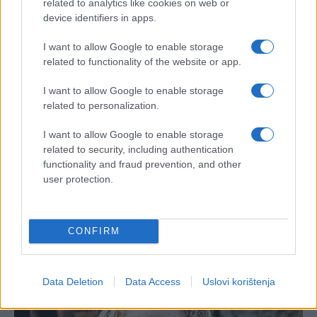
related to analytics like cookies on web or
vagi. Važna stvar koju treba zapamtiti je da je u redu
device identifiers in apps.
gubiti težinu sve dok to radite što je moguće
zdravije", zaključio je doktor.
I want to allow Google to enable storage
related to functionality of the website or app.
Tekst: Lepa&Srećna
I want to allow Google to enable storage
related to personalization.
I want to allow Google to enable storage
related to security, including authentication
functionality and fraud prevention, and other
user protection.
#zdravlje
#dijeta
CONFIRM
Data Deletion
Data Access
Uslovi korištenja