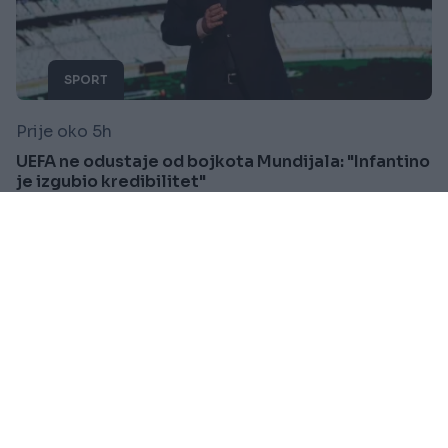
SPORT
Prije oko 5h
UEFA ne odustaje od bojkota Mundijala: "Infantino
je izgubio kredibilitet"
Saznaj više