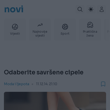
novi
Najnovije
Praktična
P
Vijesti
Sport
vijesti
žena
Odaberite savršene cipele
Moda i ljepota
11.12.14. 21:10