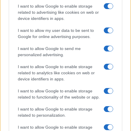
I want to allow Google to enable storage
Tako će Bošnjakinja Duda Balje članica
related to advertising like cookies on web or
predsjedništva Skupštine biti u narednih 14
device identifiers in apps.
mjeseci, potom će na njeno mjesto doći neko iz
I want to allow my user data to be sent to
manjinskog turskog naroda, na također 14 mjeseci,
Google for online advertising purposes.
a na kraju po 7 mjeseci neko iz reda Roma i Aškalija.
I want to allow Google to send me
personalized advertising.
I want to allow Google to enable storage
related to analytics like cookies on web or
device identifiers in apps.
I want to allow Google to enable storage
related to functionality of the website or app.
I want to allow Google to enable storage
related to personalization.
I want to allow Google to enable storage