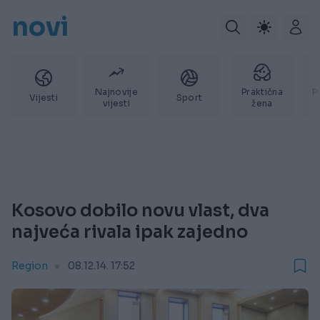
novi
Najnovije
Praktična
P
Vijesti
Sport
vijesti
žena
Kosovo dobilo novu vlast, dva
najveća rivala ipak zajedno
Region
08.12.14. 17:52