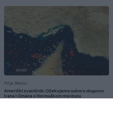
SVIJET
Prije 36min
Američki zvaničnik: Očekujemo uskoro dogovor
Irana i Omana o Hormuškom moreuzu
Saznaj više