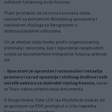
odlukom Ustavnog suda Kosova.
Thaci je istakao da će nova kosovska vlada
nastaviti sa primjenom Briselskog sporazuma i
nastavkom dijaloga sa Beogradom o
dobrosusjedskim odnosima.
On je obećao dalju borbu protiv organizovanog
kriminala i terorizma, kao i ispunjenje neophodnih
uvjeta za euroatlantske integracije Kosova, prenosi
AA.
-
Sporazum je opravdan i racioanalan i ostavlja
prostora i za rad opozicije i civilnog društva i svih
ostalih sektora za dobrobit cijelog Kosova
, kazao
je Thaci nakon potpisivanja dokumenta.
S druge strane, lider LDK Isa Mustafa je istakao da
je sporazum sa PDK postignut u cilju napretka