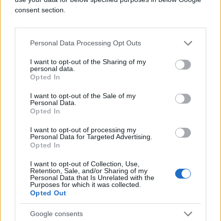
consent section.
poslanik bio uzdržan. Veseli je izabran prema
sporazumu o formiranju vladajuće koalicije
potpisanom između Demokratske partije Kosova
Personal Data Processing Opt Outs
Hashima Thacija i Demokratskog saveza Kosova Ise
Mustafe ranije danas.
I want to opt-out of the Sharing of my
personal data.
Opted In
Predstavljajući kandidata PDK za predsjednika
Skupštine Kosova Kadrija Veselija, Hajredin Kuci je
I want to opt-out of the Sale of my
Personal Data.
izjavio da je Veseli poznat kao jedan od osnivača
Opted In
Oslobodilačke vojske Kosova (OVK) i kao čovjek
koji je dug period radio u službi Kosova.
I want to opt-out of processing my
Personal Data for Targeted Advertising.
Opted In
Kazao je i da Veseli, koji je potpredsjednik PDK,
završava doktorat u Ljubljani, prenosi Anadolija.
I want to opt-out of Collection, Use,
Retention, Sale, and/or Sharing of my
Personal Data that Is Unrelated with the
Pripadnica manjinskog srpskog naroda Jasmina
Purposes for which it was collected.
Opted Out
Živković (Srpska lista) bit će stalna članica novog
predsjedništva Skupštine Kosova, dok će ostali
Google consents
manjinski narodi imati rotacione mandate.