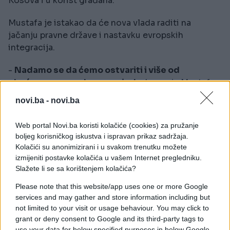
Kosova i u korist građana.
Mustafa je istakao da će nova vlada raditi na
jačanju pravne države i nastavku evropskih
integracija.
-
Nadamo se da ćemo ostvariti i više od
obećanog u narednom periodu
, kazao je Mustafa.
novi.ba -
novi.ba
Web portal Novi.ba koristi kolačiće (cookies) za pružanje
Kadri Veseli novi predsjednik
boljeg korisničkog iskustva i ispravan prikaz sadržaja.
Skupštine
Kolačići su anonimizirani i u svakom trenutku možete
izmijeniti postavke kolačića u vašem Internet pregledniku.
Slažete li se sa korištenjem kolačića?
Please note that this website/app uses one or more Google
Novi predsjednik Skupštine Kosova je Kadri Veseli,
services and may gather and store information including but
izabran danas sa 71 glasom za.
not limited to your visit or usage behaviour. You may click to
grant or deny consent to Google and its third-party tags to
Protiv Veselijevog izbora glasao je 41, dok je jedan
use your data for below specified purposes in below Google