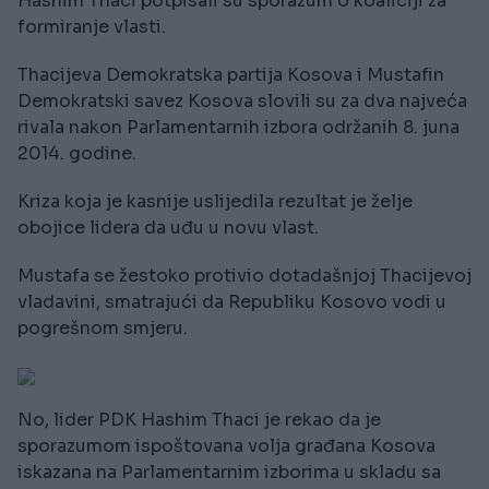
Hashim Thaci potpisali su sporazum o koaliciji za
formiranje vlasti.
Thacijeva Demokratska partija Kosova i Mustafin
Demokratski savez Kosova slovili su za dva najveća
rivala nakon Parlamentarnih izbora održanih 8. juna
2014. godine.
Kriza koja je kasnije uslijedila rezultat je želje
obojice lidera da uđu u novu vlast.
Mustafa se žestoko protivio dotadašnjoj Thacijevoj
vladavini, smatrajući da Republiku Kosovo vodi u
pogrešnom smjeru.
No, lider PDK Hashim Thaci je rekao da je
sporazumom ispoštovana volja građana Kosova
iskazana na Parlamentarnim izborima u skladu sa