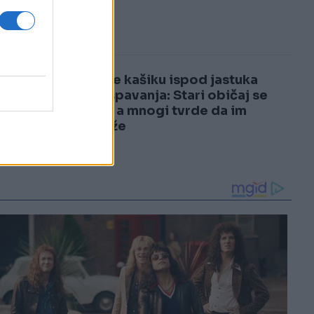
3
4
Stavite kašiku ispod jastuka
prije spavanja: Stari običaj se
vraća, a mnogi tvrde da im
pomaže