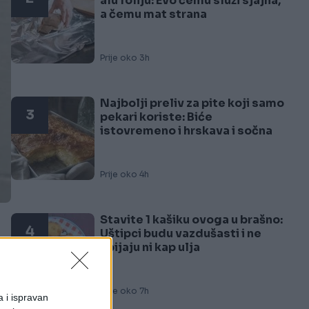
alu foliju: Evo čemu služi sjajna,
a čemu mat strana
Prije oko 3h
Najbolji preliv za pite koji samo
3
pekari koriste: Biće
istovremeno i hrskava i sočna
Prije oko 4h
Stavite 1 kašiku ovoga u brašno:
4
Uštipci budu vazdušasti i ne
upijaju ni kap ulja
Prije oko 7h
a i ispravan