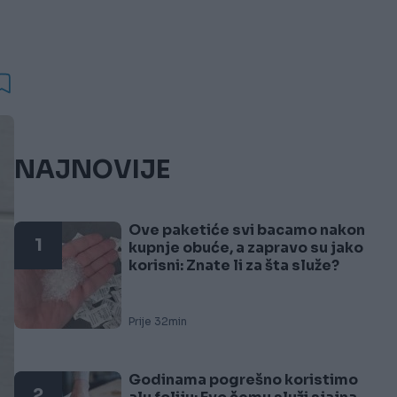
NAJNOVIJE
Ove paketiće svi bacamo nakon
1
kupnje obuće, a zapravo su jako
korisni: Znate li za šta služe?
Prije 32min
Godinama pogrešno koristimo
2