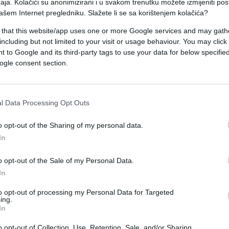
gove strane? Najveći broj ljudi koristi samo dvije -
aja. Kolačići su anonimizirani i u svakom trenutku možete izmijeniti po
ašem Internet pregledniku. Slažete li se sa korištenjem kolačića?
talima? Čemu služi rezač, a čemu onaj dio sa
 that this website/app uses one or more Google services and may gath
including but not limited to your visit or usage behaviour. You may click 
 to Google and its third-party tags to use your data for below specifi
mjer, šargarepa i cvekla za supu, kao i meki sirev
ogle consent section.
no za tvrdi sir, kao i za voće i povrće. Na njemu s
na primjer, bebe. Isti slučaje je sa usitnjavanjem
namirnice jer će se one jednostavno "razmazati"
l Data Processing Opt Outs
o opt-out of the Sharing of my personal data.
In
je ako treba da se povrće ili voće isječe na tanke
o opt-out of the Sale of my Personal Data.
aćeg čipsa, krastavce za salatu ili voće za
In
to opt-out of processing my Personal Data for Targeted
ing.
i". Ovaj dio za rendanje hrane se najrijeđe koristi, 
In
njeni za usitnjavanje veoma tvrde hrane, kao što 
o opt-out of Collection, Use, Retention, Sale, and/or Sharing