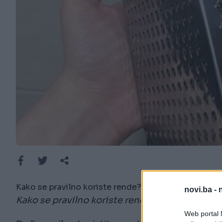
Kako se pravilno koriste rende?
novi.ba -
Kako se pravilno koriste rende?
Web portal N