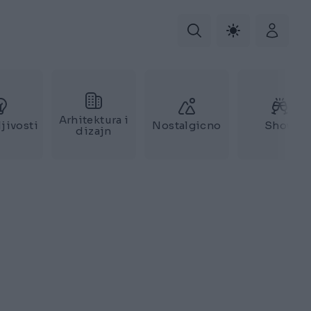
Arhitektura i
jivosti
Nostalgicno
Show
dizajn