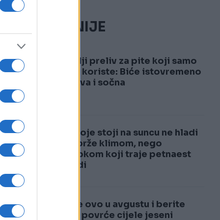
NAJČITANIJE
1
Najbolji preliv za pite koji samo
pekari koriste: Biće istovremeno
i hrskava i sočna
2
Auto koje stoji na suncu ne hladi
se najbrže klimom, nego
postupkom koji traje petnaest
sekundi
Posijte ovo u avgustu i berite
svježe povrće cijele jeseni