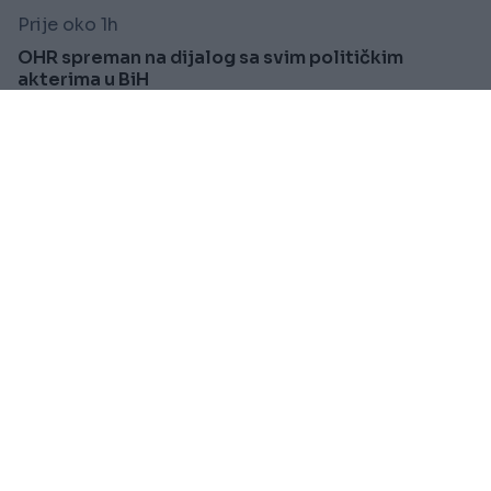
Prije oko 1h
OHR spreman na dijalog sa svim političkim
akterima u BiH
Saznaj više
REGION