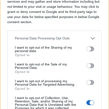
preporučene doze na dnevnom nivou. Osim toga,
services and may gather and store information including but
važno je da znate da može doći i do napada i
not limited to your visit or usage behaviour. You may click to
gubitka svijesti.
grant or deny consent to Google and its third-party tags to
use your data for below specified purposes in below Google
consent section.
Ozbiljniji simptomi od navedenih su svakako grčevi
mišića i osjećaj slabosti. Posljedice ovog stanja
mogu biti kobne, poput prestanka rada srca,
Personal Data Processing Opt Outs
bubrega i pojavljivanje edema u plućima.
I want to opt-out of the Sharing of my
personal data.
Opted In
(MONDO)
I want to opt-out of the Sale of my
Personal Data.
Opted In
I want to opt-out of processing my
Personal Data for Targeted Advertising.
Opted In
I want to opt-out of Collection, Use,
Retention, Sale, and/or Sharing of my
Personal Data that Is Unrelated with the
Purposes for which it was collected.