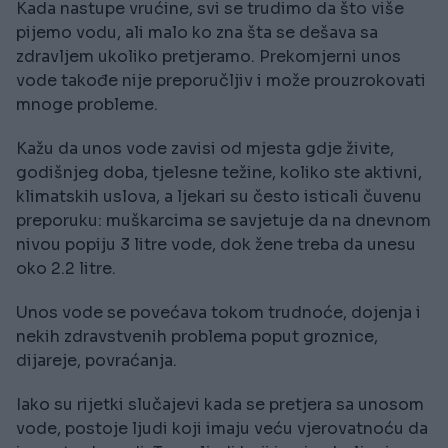
Kada nastupe vrućine, svi se trudimo da što više
pijemo vodu, ali malo ko zna šta se dešava sa
zdravljem ukoliko pretjeramo. Prekomjerni unos
vode takođe nije preporučljiv i može prouzrokovati
mnoge probleme.
Kažu da unos vode zavisi od mjesta gdje živite,
godišnjeg doba, tjelesne težine, koliko ste aktivni,
klimatskih uslova, a ljekari su često isticali čuvenu
preporuku: muškarcima se savjetuje da na dnevnom
nivou popiju 3 litre vode, dok žene treba da unesu
oko 2.2 litre.
Unos vode se povećava tokom trudnoće, dojenja i
nekih zdravstvenih problema poput groznice,
dijareje, povraćanja.
Iako su rijetki slučajevi kada se pretjera sa unosom
vode, postoje ljudi koji imaju veću vjerovatnoću da