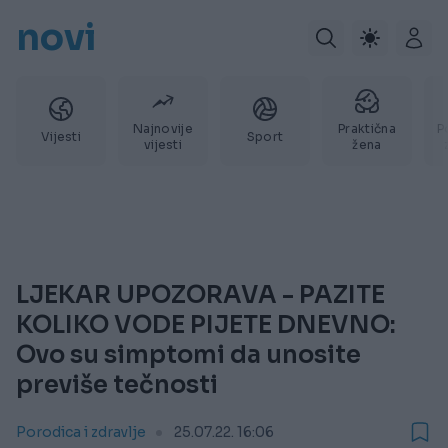
novi
Najnovije
Praktična
P
Vijesti
Sport
vijesti
žena
LJEKAR UPOZORAVA - PAZITE
KOLIKO VODE PIJETE DNEVNO:
Ovo su simptomi da unosite
previše tečnosti
Porodica i zdravlje
25.07.22. 16:06