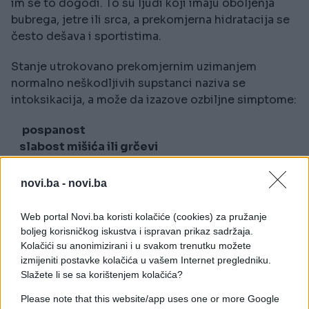
im se to dogodi. To su ljudi koji imaju oboljenja
bubrega, jetre ili srca, a prekomjerna hidratacija se
često dešava i sportistima.
Stanje utrokovano prekomjernim uzimanjem
normalno neškodljivih supstanci naziva se
intoksikacija, a može da izazove ozbiljne simptome:
pospanost
slabost mišića ili grčevi
visok krvni pritisak
dvostruki vid
novi.ba -
novi.ba
otežano disanje
povraćanje
Web portal Novi.ba koristi kolačiće (cookies) za pružanje
konfuzija
boljeg korisničkog iskustva i ispravan prikaz sadržaja.
dezorijentacija
Kolačići su anonimizirani i u svakom trenutku možete
izmijeniti postavke kolačića u vašem Internet pregledniku.
Slažete li se sa korištenjem kolačića?
Ukoliko osjećate bilo koji od ovih simptoma, to
može biti znak da unosite mnogo više od
Please note that this website/app uses one or more Google