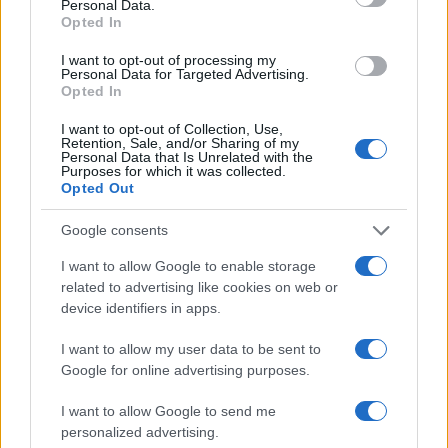
Personal Data.
izbjeljivača mogu da iritiraju kožu, oči i pluća.
Opted In
-Jaka sredstva za čišćenje mogu da ubiju i zdrave
I want to opt-out of processing my
Personal Data for Targeted Advertising.
bakterije i da utiču na epigenetiku (način na koji se
Opted In
geni samoregulišu) na potencijalno negativan
način. Blaži proizvodi očiste dovoljno dobro, limun,
I want to opt-out of Collection, Use,
Retention, Sale, and/or Sharing of my
na primjer, a istovremeno su daleko nežniji prema
Personal Data that Is Unrelated with the
Purposes for which it was collected.
mikrobiomima, bakterijama na koži i digestivnom
Opted Out
sistemu - kaže doktor.
Google consents
I want to allow Google to enable storage
related to advertising like cookies on web or
device identifiers in apps.
I want to allow my user data to be sent to
Google for online advertising purposes.
I want to allow Google to send me
personalized advertising.