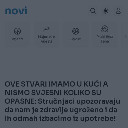
novi
Najnovije
Praktična
P
Vijesti
Sport
vijesti
žena
OVE STVARI IMAMO U KUĆI A
NISMO SVJESNI KOLIKO SU
OPASNE: Stručnjaci upozoravaju
da nam je zdravlje ugroženo i da
ih odmah izbacimo iz upotrebe!