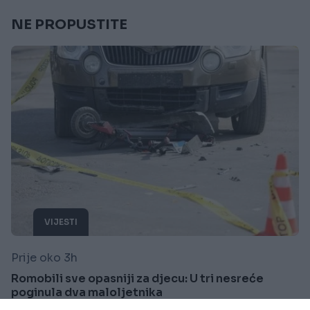
NE PROPUSTITE
VIJESTI
Prije oko 3h
Romobili sve opasniji za djecu: U tri nesreće
poginula dva maloljetnika