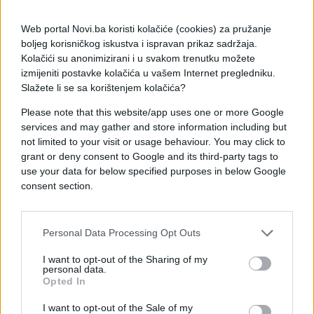
ne mogu da vas ubiju, ali podsjeća da nema potrebe
Web portal Novi.ba koristi kolačiće (cookies) za pružanje
da izlažete svoje tijelo njima.
boljeg korisničkog iskustva i ispravan prikaz sadržaja.
Kolačići su anonimizirani i u svakom trenutku možete
Aerosolne limenke
izmijeniti postavke kolačića u vašem Internet pregledniku.
Slažete li se sa korištenjem kolačića?
- Aerosolne limenke sadrže mešavinu opasnih
hemikalija, zbog čega mogu da eksplodiraju. Kada
Please note that this website/app uses one or more Google
se to desi, može da dođe do povreda - upozorava
services and may gather and store information including but
not limited to your visit or usage behaviour. You may click to
Ešli Martin.
grant or deny consent to Google and its third-party tags to
use your data for below specified purposes in below Google
Jaka sredstva za čišćenje
consent section.
- Možete li da izgovorite nazive sastojaka u
sredstvima za čišćenje koja koristite? Ako je
Personal Data Processing Opt Outs
odgovor ’i ne baš’, treba da razmislite o korišćenju
sirćeta, sode bikarbone i biorazgradivih proizvoda
I want to opt-out of the Sharing of my
personal data.
- savjetuje dr Džejkob Haskalovići.
Opted In
On upozorava da mnoga sredstva poput amonijaka i
I want to opt-out of the Sale of my