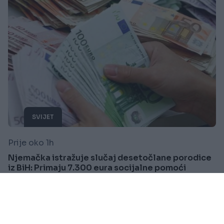
SVIJET
Prije oko 1h
Njemačka istražuje slučaj desetočlane porodice
iz BiH: Primaju 7.300 eura socijalne pomoći
mjesečno
Saznaj više