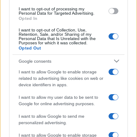
koraka dnevno. Za odrasle osobe koje su mlađe od
I want to opt-out of processing my
60 godina, 8.000 do 10.000 koraka dnevno se
Personal Data for Targeted Advertising.
smatraju optimalnim. Osobe koje naprave toliko
Opted In
koraka imaju 40-53 odsto manji rizik od prerane
I want to opt-out of Collection, Use,
smrti u poređenju sa onima koji hodaju manje.
Retention, Sale, and/or Sharing of my
Personal Data that Is Unrelated with the
Purposes for which it was collected.
Zanimljivo je da studija nije našla nikakvu
Opted Out
povezanost sa brzinom hodanja. Ispostavilo se da
je samo hodanje generalno korisno, bez obzira na
Google consents
tempo.
I want to allow Google to enable storage
related to advertising like cookies on web or
"Čak i malo više kretanja je korisno, posebno za one
device identifiers in apps.
koji obično nisu fizički aktivni. Što više koraka
dnevno, to bolje za vaše zdravlje", kaže Paluč u
I want to allow my user data to be sent to
studiji koja je objavljena su u časopisu "Lancet
Google for online advertising purposes.
Public Health".
I want to allow Google to send me
personalized advertising.
I want to allow Google to enable storage