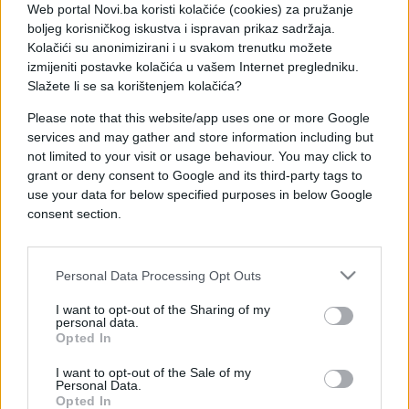
napravite kako biste smanjili rizik od prerane smrti.
Web portal Novi.ba koristi kolačiće (cookies) za pružanje
boljeg korisničkog iskustva i ispravan prikaz sadržaja.
Ova vježba, uz pravilnu ishranu, veoma je važna da
Kolačići su anonimizirani i u svakom trenutku možete
produžite život!
izmijeniti postavke kolačića u vašem Internet pregledniku.
Slažete li se sa korištenjem kolačića?
Ako niste znali, poznata teorija o 10.000 koraka
dnevno potiče od višedecenijske marketinške
Please note that this website/app uses one or more Google
kampanje za japanski pedometar. Međutim, nijedan
services and may gather and store information including but
not limited to your visit or usage behaviour. You may click to
naučni dokaz ne podržava zdravstvene efekte ovog
grant or deny consent to Google and its third-party tags to
određenog broja koraka.
use your data for below specified purposes in below Google
consent section.
Naučnici su sproveli analizu 15 studija u kojima je
učestvovalo skoro 50.000 ljudi sa četiri
kontinenta. Ispostavilo se da je za ljude različite
Personal Data Processing Opt Outs
starosti optimalan broj koraka dnevno zapravo
različit. Ono što je sigurno, jeste da svakodnevno
I want to opt-out of the Sharing of my
personal data.
hodanje zaista pomaže da se produži život.
Opted In
Kod ljudi starijih od 60 godina, rizik od prerane
I want to opt-out of the Sale of my
Personal Data.
smrti se smanjuje ako pređu 6.000 do 8.000
Opted In