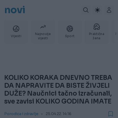
novi
Najnovije
Praktična
P
Vijesti
Sport
vijesti
žena
KOLIKO KORAKA DNEVNO TREBA
DA NAPRAVITE DA BISTE ŽIVJELI
DUŽE? Naučnici tačno izračunali,
sve zavisi KOLIKO GODINA IMATE
Porodica i zdravlje
25.04.22. 14:16