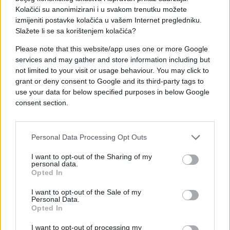
Kolačići su anonimizirani i u svakom trenutku možete
izmijeniti postavke kolačića u vašem Internet pregledniku.
4. Dajte sve od sebe da nađete vremena za
Slažete li se sa korištenjem kolačića?
vježbanje.
Please note that this website/app uses one or more Google
services and may gather and store information including but
not limited to your visit or usage behaviour. You may click to
grant or deny consent to Google and its third-party tags to
use your data for below specified purposes in below Google
consent section.
Personal Data Processing Opt Outs
I want to opt-out of the Sharing of my
personal data.
Opted In
I want to opt-out of the Sale of my
Personal Data.
Opted In
Ostati aktivan je jedna od najboljih stvari koje
možete učiniti za vaše cjelokupno blagostanje, a
I want to opt-out of processing my