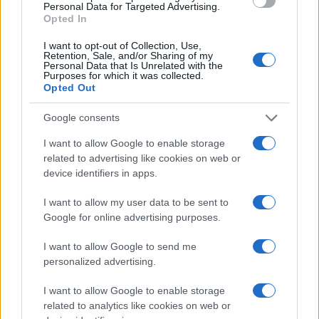
Personal Data for Targeted Advertising.
ulaganje oko 30 minuta dnevno u vježbe
Opted In
umjerenog intenziteta pomoći će vam da
I want to opt-out of Collection, Use,
kontrolišete svoju težinu i spriječite neugodne
Retention, Sale, and/or Sharing of my
dlačice na licu. Budući da prekomjerna težina
Personal Data that Is Unrelated with the
Purposes for which it was collected.
doprinosi prekomjernom rastu dlačica na licu,
Opted Out
gubitak samo 5% tjelesne težine može uravnotežiti
vaše hormone i smanjiti dlake na licu. Ali svakako
Google consents
odaberite vrstu vježbe koja ne povećava nivo
I want to allow Google to enable storage
testosterona, kao što je kardio, i izbjegavajte
related to advertising like cookies on web or
treninge visokog intenziteta, kao što je dizanje
device identifiers in apps.
utega.
I want to allow my user data to be sent to
5. Razmotrite akupunkturu.
Google for online advertising purposes.
I want to allow Google to send me
Akupunktura je odličan način za opuštanje i
personalized advertising.
ublažavanje stresa, a osim što se osjećate
osvježeno, može pomoći u smanjenju neželjenog
I want to allow Google to enable storage
rasta dlačica. Istraživanja su pokazala da
related to analytics like cookies on web or
akupunktura može smanjiti gustinu i dužinu