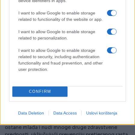
device identifiers in apps.
neželjenih dlačica i smanjiti nivoe muških hormona.
I want to allow Google to enable storage
6. Pijte dovoljno vode.
related to functionality of the website or app.
I want to allow Google to enable storage
related to personalization.
I want to allow Google to enable storage
related to security, including authentication
functionality and fraud prevention, and other
user protection.
CONFIRM
Hidratacija je apsolutno ključna za vaše zdravlje i
ljepotu. Konzumiranje dovoljno vode poboljšava
Data Deletion
Data Access
Uslovi korištenja
vaš metabolizam, pomaže vašoj koži da duže
ostane mlađa i nudi mnoge druge zdravstvene
prednosti, uključujući prevenciju pretjeranog rasta