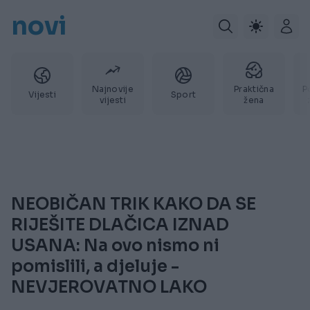
novi
Najnovije
Praktična
P
Vijesti
Sport
vijesti
žena
NEOBIČAN TRIK KAKO DA SE
RIJEŠITE DLAČICA IZNAD
USANA: Na ovo nismo ni
pomislili, a djeluje -
NEVJEROVATNO LAKO