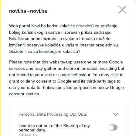
izabrano je i nekoliko ministar koji su ukazom
novi.ba -
novi.ba
predsjednika Pavela Porošenka dobili ukrajinsko
državljanstvo, a riječ je o ministru ekonomije
Ajvarasu Abramavičiusu porijeklom iz Litvanije,
Web portal Novi.ba koristi kolačiće (cookies) za pružanje
boljeg korisničkog iskustva i ispravan prikaz sadržaja.
zdravstva Aleksandru Kvitašviliju porijeklom iz
Kolačići su anonimizirani i u svakom trenutku možete
Gruzije i finansija Natalija Jaresko koja je
izmijeniti postavke kolačića u vašem Internet pregledniku.
državljanin SAD-a, a porijeklom je iz Ukrajine.
Slažete li se sa korištenjem kolačića?
Ministri Kvit, Avakov, Pavlenko, Poltorak i Klimkin
Please note that this website/app uses one or more Google
su ministri koji su bili i u sastavu ranije vlade
services and may gather and store information including but
not limited to your visit or usage behaviour. You may click to
Ukrajine, koja je nakon polaganja svečane zakletve i
grant or deny consent to Google and its third-party tags to
zvanično započela sa radom.
use your data for below specified purposes in below Google
consent section.
(AA)
Personal Data Processing Opt Outs
I want to opt-out of the Sharing of my
personal data.
Opted In