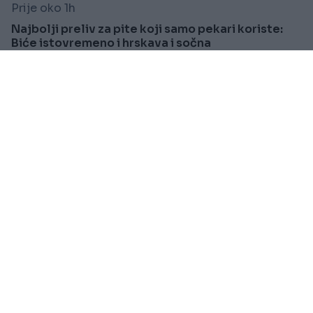
Prije oko 1h
Najbolji preliv za pite koji samo pekari koriste:
Biće istovremeno i hrskava i sočna
Saznaj više
REGION