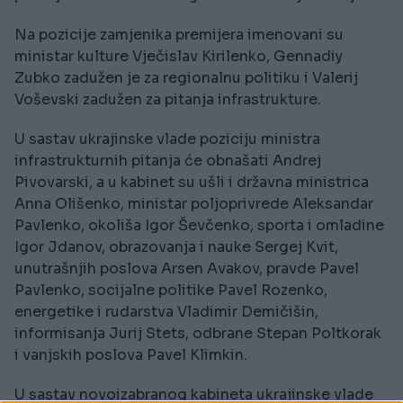
Na pozicije zamjenika premijera imenovani su
ministar kulture Vječislav Kirilenko, Gennadiy
Zubko zadužen je za regionalnu politiku i Valerij
Voševski zadužen za pitanja infrastrukture.
U sastav ukrajinske vlade poziciju ministra
infrastrukturnih pitanja će obnašati Andrej
Pivovarski, a u kabinet su ušli i državna ministrica
Anna Olišenko, ministar poljoprivrede Aleksandar
Pavlenko, okoliša Igor Ševčenko, sporta i omladine
Igor Jdanov, obrazovanja i nauke Sergej Kvit,
unutrašnjih poslova Arsen Avakov, pravde Pavel
Pavlenko, socijalne politike Pavel Rozenko,
energetike i rudarstva Vladimir Demičišin,
informisanja Jurij Stets, odbrane Stepan Poltkorak
i vanjskih poslova Pavel Klimkin.
U sastav novoizabranog kabineta ukrajinske vlade