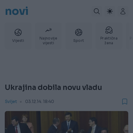
novi
Najnovije
Praktična
P
Vijesti
Sport
vijesti
žena
Ukrajina dobila novu vladu
Svijet
03.12.14. 18:40