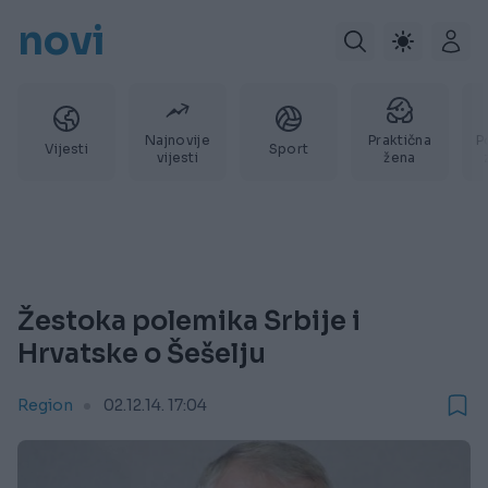
novi
Najnovije
Praktična
P
Vijesti
Sport
vijesti
žena
Žestoka polemika Srbije i
Hrvatske o Šešelju
Region
02.12.14. 17:04