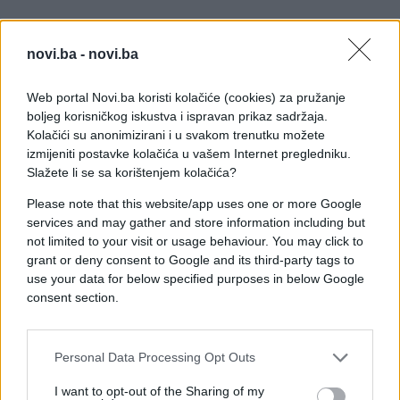
On je objasnio da je spornu izjavu o izlazu Srbije na
more dao u okviru sastanka Jadransko-jonske
novi.ba -
novi.ba
inicijative u kojoj je Srbija jedina članica koja nema
izlaz na more.
Web portal Novi.ba koristi kolačiće (cookies) za pružanje
boljeg korisničkog iskustva i ispravan prikaz sadržaja.
"Srbija nema namjeru izaći na more, ali valjda vi
Kolačići su anonimizirani i u svakom trenutku možete
imate namjeru da na vaše more dolaze građani
izmijeniti postavke kolačića u vašem Internet pregledniku.
Srbije"
, poručio je Dačić.
Slažete li se sa korištenjem kolačića?
Please note that this website/app uses one or more Google
On je naglasio da niko ne može birati prošlost, ali
services and may gather and store information including but
da se može utjecati na budućnost i da treba
not limited to your visit or usage behaviour. You may click to
nastaviti napore u pravcu pomirenja.
grant or deny consent to Google and its third-party tags to
use your data for below specified purposes in below Google
Polemiku je zaključio predsjednik
consent section.
Vanjskopolitičkog odbora EP-a Elmark Brok koji je,
također, pozvao da se ispod prošlosti podvuče
crta.
Personal Data Processing Opt Outs
I want to opt-out of the Sharing of my
"Ja kao Nijemac najbolje znam koliko prošlost