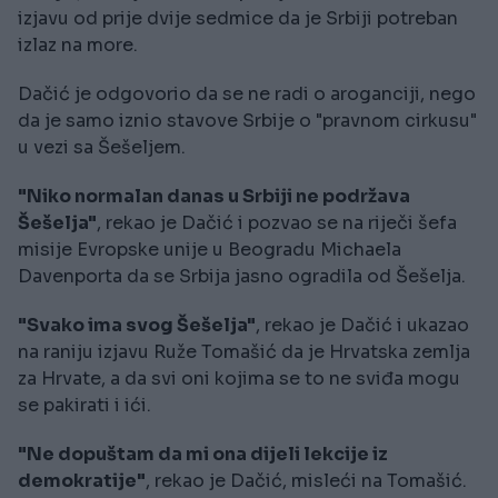
izjavu od prije dvije sedmice da je Srbiji potreban
izlaz na more.
Dačić je odgovorio da se ne radi o aroganciji, nego
da je samo iznio stavove Srbije o "pravnom cirkusu"
u vezi sa Šešeljem.
"Niko normalan danas u Srbiji ne podržava
Šešelja"
, rekao je Dačić i pozvao se na riječi šefa
misije Evropske unije u Beogradu Michaela
Davenporta da se Srbija jasno ogradila od Šešelja.
"Svako ima svog Šešelja"
, rekao je Dačić i ukazao
na raniju izjavu Ruže Tomašić da je Hrvatska zemlja
za Hrvate, a da svi oni kojima se to ne sviđa mogu
se pakirati i ići.
"Ne dopuštam da mi ona dijeli lekcije iz
demokratije"
, rekao je Dačić, misleći na Tomašić.