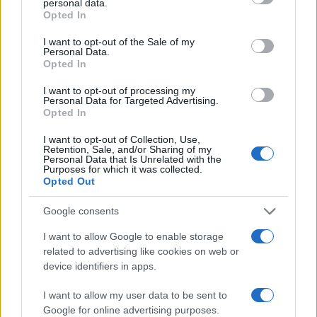
personal data.
može opterećivati"
, poručio je Brok i podsjetio da
Opted In
je princip nediskriminacije ugrađen u temelje
I want to opt-out of the Sale of my
Evropske unije još 1950. godine.
Personal Data.
Opted In
"EU ne može rješavati probleme prošlosti, ali
I want to opt-out of processing my
može ih učiniti nebitnima"
, zaključio je Brok.
Personal Data for Targeted Advertising.
Opted In
U ponedjeljak je Tužilaštvo Haškog tribunala
I want to opt-out of Collection, Use,
zatražilo ukidanje odluke o privremenom puštanju
Retention, Sale, and/or Sharing of my
Personal Data that Is Unrelated with the
na slobodu Šešelja, koji je optužen za zločine protiv
Purposes for which it was collected.
čovječnosti u Hrvatskoj, Bosni i Hercegovini i
Opted Out
Vojvodini i kršenje zakona i običaja ratovanja.
Google consents
Proveo je 11 godina u pritvoru u Hagu, a presuda u
I want to allow Google to enable storage
njegovom slučaju se očekuje 2015.
related to advertising like cookies on web or
device identifiers in apps.
U Srbiju je pušten na liječenje.
I want to allow my user data to be sent to
Google for online advertising purposes.