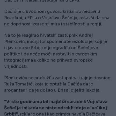
Dačića i hrvatskih zastupnika u EP-u.
Dačić je u uvodnom govoru kritizirao nedavnu
Rezoluciju EP-a o Vojislavu Šešelju, rekavši da ona
ne doprinosi izgradnji mira i stabilnosti u regiji.
Na to je reagirao hrvatski zastupnik Andrej
Plenković, inicijator spomenute rezolucije, koji je
izjavio da se Srbija nije ogradila od Šešeljeve
politike i da neće moći nastaviti s evropskim
integracijama ukoliko ne prihvati evropske
vrijednosti.
Plenkoviću se pridružila zastupnica krajnje desnice
Ruža Tomašić, koja je optužila Dačića da je
arogantan i da je došao u Brisel dijeliti lekcije.
"Vi ste godinama bili najbliži saradnik Vojislava
Šešelja i nikada se niste odrekli ideje o 'velikoj
Srbiji"
, rekla je ona i kao primjer navela Dačićavu