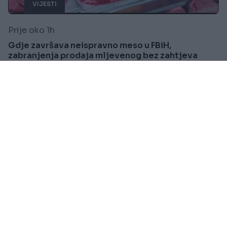
VIJESTI
Prije oko 1h
Gdje završava neispravno meso u FBiH,
zabranjenja prodaja mljevenog bez zahtjeva
kupca
Saznaj više