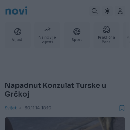
novi
Najnovije
Praktična
P
Vijesti
Sport
vijesti
žena
Napadnut Konzulat Turske u
Grčkoj
Svijet
30.11.14. 18:10