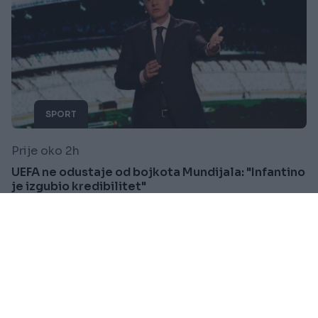
SPORT
Prije oko 2h
UEFA ne odustaje od bojkota Mundijala: "Infantino
je izgubio kredibilitet"
Saznaj više