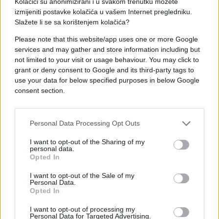
Kolačići su anonimizirani i u svakom trenutku možete
izmijeniti postavke kolačića u vašem Internet pregledniku.
Napad na zgradu turskog konzulata u Solunu je i
Slažete li se sa korištenjem kolačića?
ranije više puta izvođen.
Please note that this website/app uses one or more Google
services and may gather and store information including but
not limited to your visit or usage behaviour. You may click to
grant or deny consent to Google and its third-party tags to
use your data for below specified purposes in below Google
consent section.
Personal Data Processing Opt Outs
I want to opt-out of the Sharing of my
personal data.
Opted In
I want to opt-out of the Sale of my
Personal Data.
Opted In
I want to opt-out of processing my
Personal Data for Targeted Advertising.