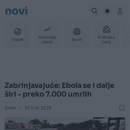
novi
Najnovije
Praktična
P
Vijesti
Sport
vijesti
žena
Zabrinjavajuće: Ebola se i dalje
širi - preko 7.000 umrlih
Svijet
29.11.14. 22:29