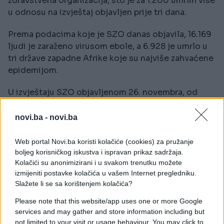
zdravstvena organizacija, što je za 1.200 umrlih više
u odnosu na izvještaj objavljen prije tri dana.
Prema podacima koje je SZO danas objavila, 16.169
ljudi je zaraženo virusom ebole, a 6.928 je umrlo u
tri države zapadne Afrike koje su najviše zahvaćene
epidemijom.
U izvještaju SZO objavljenom 26. novembra, od
ebole je umrlo 5.674 ljudi u zapadnoj Africi,
većinom u Gvineji, Liberiji i Sijera Leoneu, prenijela
novi.ba -
novi.ba
je Srna pisanje agencije AFP.
Web portal Novi.ba koristi kolačiće (cookies) za pružanje
boljeg korisničkog iskustva i ispravan prikaz sadržaja.
Kolačići su anonimizirani i u svakom trenutku možete
izmijeniti postavke kolačića u vašem Internet pregledniku.
Slažete li se sa korištenjem kolačića?
Please note that this website/app uses one or more Google
services and may gather and store information including but
not limited to your visit or usage behaviour. You may click to