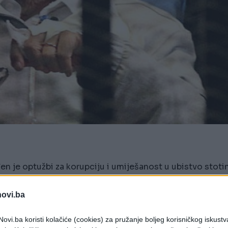
n je optužbi za korupciju i umiješanost u ubistvo stoti
novi.ba
slobođen je optužbi za korupciju i umiješanost u
ovi.ba koristi kolačiće (cookies) za pružanje boljeg korisničkog iskustv