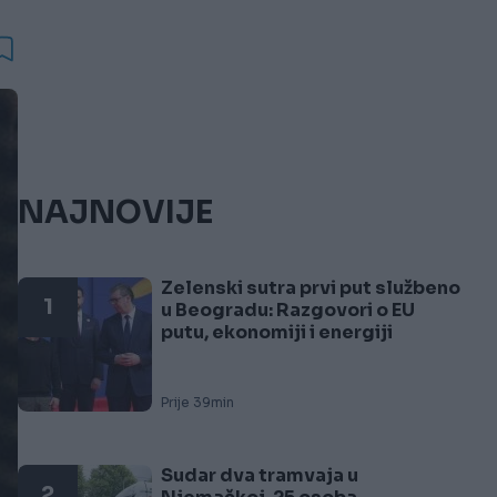
NAJNOVIJE
Zelenski sutra prvi put službeno
1
u Beogradu: Razgovori o EU
putu, ekonomiji i energiji
Prije 39min
Sudar dva tramvaja u
2