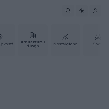
Arhitektura i
jivosti
Nostalgicno
Show
dizajn