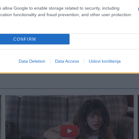
o allow Google to enable storage related to security, including
cation functionality and fraud prevention, and other user protection.
CONFIRM
Data Deletion
Data Access
Uslovi korištenja