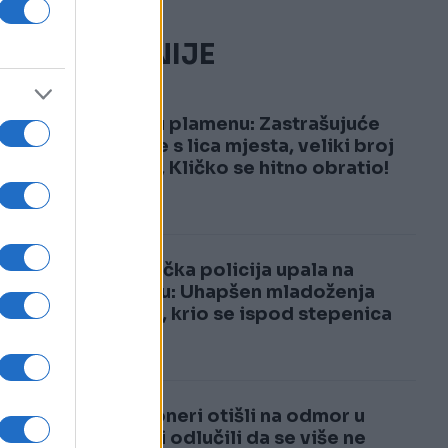
NAJČITANIJE
1
Kijev u plamenu: Zastrašujuće
snimke s lica mjesta, veliki broj
žrtava, Kličko se hitno obratio!
2
Njemačka policija upala na
svadbu: Uhapšen mladoženja
Marko, krio se ispod stepenica
Penzioneri otišli na odmor u
Italiju i odlučili da se više ne