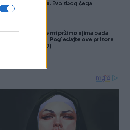
3
vraćaju: Evo zbog čega
4
Dok se mi pržimo njima pada
snijeg: Pogledajte ove prizore
(VIDEO)