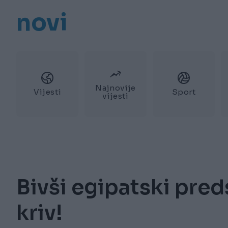
novi
Najnovije
Vijesti
Sport
vijesti
Bivši egipatski pre
kriv!