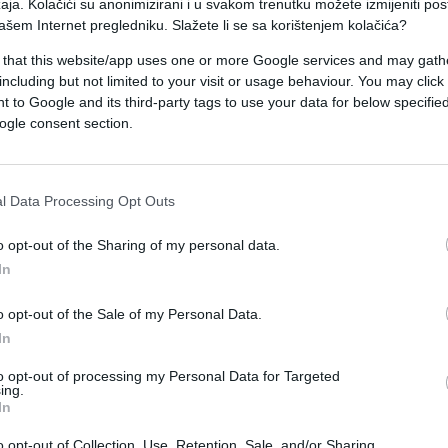
a 2011. godine.
aja. Kolačići su anonimizirani i u svakom trenutku možete izmijeniti po
ašem Internet pregledniku. Slažete li se sa korištenjem kolačića?
 policijskih komandira umiješan u ubistvo stotina
 that this website/app uses one or more Google services and may gath
doveli do okončanja njegove trodecenijske
including but not limited to your visit or usage behaviour. You may click 
 to Google and its third-party tags to use your data for below specifi
ogle consent section.
 u Izrael Egipatski vrhovni sud oslobodio je
l Data Processing Opt Outs
utrašnjih poslova Habib al-Adli i još četvorica
o opt-out of the Sharing of my personal data.
u oslobođena optužbi za umiješanost u ubistvo
In
avršene Mubarakovim svrgavanjem sa vlasti.
o opt-out of the Sale of my Personal Data.
In
to opt-out of processing my Personal Data for Targeted
ing.
In
o opt-out of Collection, Use, Retention, Sale, and/or Sharing