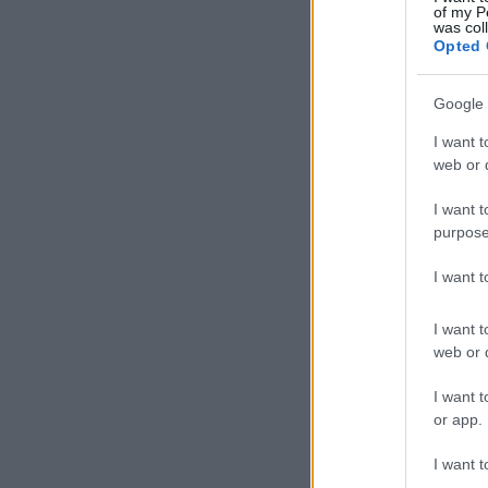
of my P
was col
Opted 
Google 
I want t
web or d
I want t
purpose
I want 
I want t
web or d
I want t
or app.
I want t