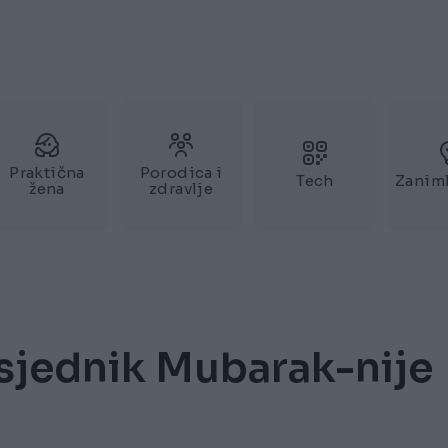
Praktična
Porodica i
Tech
Zaniml
žena
zdravlje
dsjednik Mubarak-nije