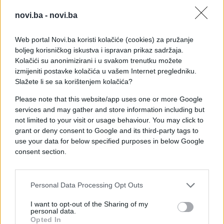
zaštitu.
novi.ba -
novi.ba
Slovenske zdravstvene službe upozoravaju da
Web portal Novi.ba koristi kolačiće (cookies) za pružanje
najveći rizik za zarazu ospicama imaju osobe koje
boljeg korisničkog iskustva i ispravan prikaz sadržaja.
nisu već preboljele ospice, a rođene su poslije
Kolačići su anonimizirani i u svakom trenutku možete
1960. godine i nisu bile vakcinisane ili su
izmijeniti postavke kolačića u vašem Internet pregledniku.
vakcinisane nepotpuno. Takve se osobe moraju
Slažete li se sa korištenjem kolačića?
vakcinisati što prije, kako bi se spriječilo širenje
Please note that this website/app uses one or more Google
zaraze. Obvezno vakcinisanje protiv ospica je
services and may gather and store information including but
uvedeno 1968. godine, a udio vakciniranih u
not limited to your visit or usage behaviour. You may click to
ukupnoj populaciji je visok.
grant or deny consent to Google and its third-party tags to
use your data for below specified purposes in below Google
consent section.
Personal Data Processing Opt Outs
I want to opt-out of the Sharing of my
personal data.
Opted In