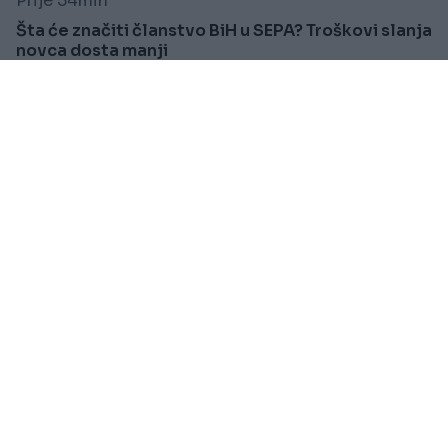
Prije 54min
Šta će značiti članstvo BiH u SEPA? Troškovi slanja
novca dosta manji
Saznaj više
PORODICA I ZDRAVLJE