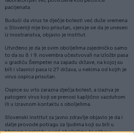
laboratorijski već potvrđena kod petorice
pacijenata.
Budući da virus te dječje bolesti već duže vremena
u Sloveniji nije bio prisutan, vjeruje se da je unesen
iz inostranstva, objavio je institut.
Utvrđeno je da je svim oboljelima zajedničko samo
to da su 8. i 9. novembra učestvovali na izložbi pasa
u gradiću Šempeter na zapadu države, na kojoj su
bili i vlasnici pasa iz 27 država, u nekima od kojih je
virus ospica prisutan.
Ospice su vrlo zarazna dječja bolest, a izaziva je
patogeni virus koji se prenosi kapljično vazduhom
ili u izravnom kontaktu s oboljelima.
Slovenski institut za javno zdravlje objavio je da i
dalje provode potragu za ljudima koji su bili u
bliskom kontaktu s već oboljelima te njihovu