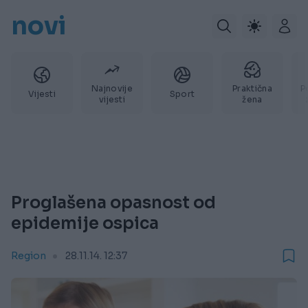
novi
Najnovije
Praktična
P
Vijesti
Sport
vijesti
žena
Proglašena opasnost od
epidemije ospica
Region
28.11.14. 12:37