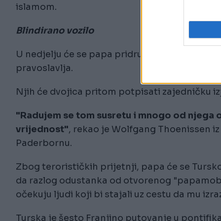
islamom.
Blindirano vozilo
U nedjelju će se papa pridružiti Bartolomeju n
pravoslavlja.
Njih će dvojica pritom potpisati zajedničku iz
"Radujem se tom susretu i mnogo od njega o
vrijednost"
, rekao je Wolfgang Thoenissen i
Paderbornu.
Zbog terorističkih prijetnji, papa će se Tursk
da razlog odustanka od otvorenog "papamobila
očekuju ljudi koji bi stajali uz cestu da mu izr
Turska je šesto Franjino putovanje u pontifika