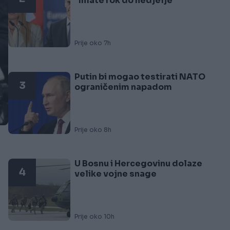
"Imate rok do nedjelje"
Prije oko 7h
Putin bi mogao testirati NATO
3
ograničenim napadom
Prije oko 8h
U Bosnu i Hercegovinu dolaze
4
velike vojne snage
Prije oko 10h