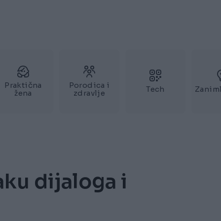
Praktična
Porodica i
Tech
Zaniml
žena
zdravlje
aku dijaloga i