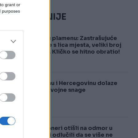
to grant or
ed purposes
NAJČITANIJE
1
Kijev u plamenu: Zastrašujuće
snimke s lica mjesta, veliki broj
žrtava, Kličko se hitno obratio!
2
U Bosnu i Hercegovinu dolaze
velike vojne snage
Penzioneri otišli na odmor u
Italiju i odlučili da se više ne
.