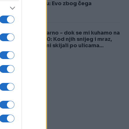
3
vraćaju: Evo zbog čega
4
Nestvarno - dok se mi kuhamo na
plus 40: Kod njih snijeg i mraz,
 i
građani skijali po ulicama...
a