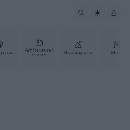
Arhitektura i
jivosti
Nostalgicno
Show
dizajn