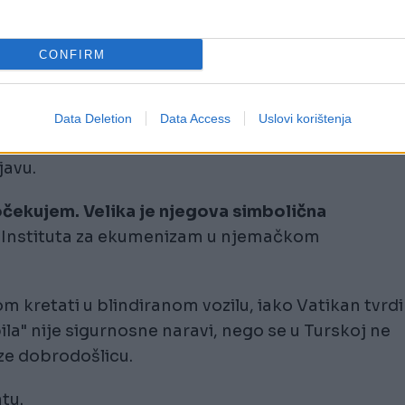
CONFIRM
a proslavi svetog Andrije, sveca zaštitnika
Data Deletion
Data Access
Uslovi korištenja
javu.
čekujem. Velika je njegova simbolična
z Instituta za ekumenizam u njemačkom
om kretati u blindiranom vozilu, iako Vatikan tvrdi
" nije sigurnosne naravi, nego se u Turskoj ne
aze dobrodošlicu.
tu.