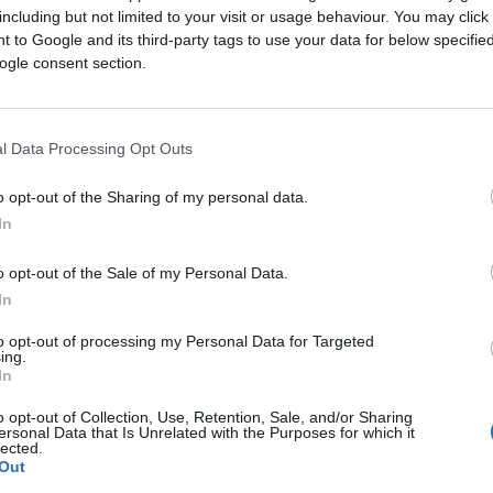
including but not limited to your visit or usage behaviour. You may click 
 to Google and its third-party tags to use your data for below specifi
 više od pola milenija i početak dugoočekivanog
ogle consent section.
mej obilježili 50. godišnjicu tog susreta.
l Data Processing Opt Outs
 tog procesa trebati
"truda, strpljenja, molitve,
o opt-out of the Sharing of my personal data.
ošlice".
In
rasipnosti, posjetu će početi u petak u Ankari,
o opt-out of the Sale of my Personal Data.
rdogan dočekati u novoj predsjedničkoj palači.
In
to opt-out of processing my Personal Data for Targeted
vača moderne Turske Mustafe Kemala Ataturka.
ing.
In
o opt-out of Collection, Use, Retention, Sale, and/or Sharing
ersonal Data that Is Unrelated with the Purposes for which it
lected.
ći u subotu i posjetiti Aja Sofiju, nekada najveću
Out
amiju nakon osmanskog osvajanja Carigrada 1453