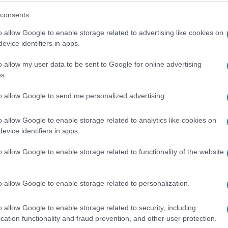
consents
o allow Google to enable storage related to advertising like cookies on
ju pod nazivom Plava džamija te služiti misu u
evice identifiers in apps.
predstavnicima malobrojne kršćanske zajednice.
o allow my user data to be sent to Google for online advertising
s.
rekao je da će se papa tada vjerovatno susresti s
 to da su planovi da ih posjeti preko granice u
to allow Google to send me personalized advertising.
nosnih razloga.
o allow Google to enable storage related to analytics like cookies on
e decenijama, ali u novije vrijeme došlo je do
evice identifiers in apps.
 zbog napredovanja oružane grupe Islamska držav
o allow Google to enable storage related to functionality of the website
na"
, rekao je papa Franjo prošlog mjeseca, piše Al
o allow Google to enable storage related to personalization.
o allow Google to enable storage related to security, including
cation functionality and fraud prevention, and other user protection.
j iskoristiti za dalju promociju dijaloga s