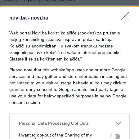
U rezoluciji bi se trebalo podsjetiti Srbiju na njezine
novi.ba -
novi.ba
obaveze o saradnji s Haaškim sudom i na obaveze
koje ima kao zemlja kandidatkinja za članstvo u EU
Web portal Novi.ba koristi kolačiće (cookies) za pružanje
te izražava zabrinutost zbog izostanka
boljeg korisničkog iskustva i ispravan prikaz sadržaja.
odgovarajuće političke reakcije i legalnog
Kolačići su anonimizirani i u svakom trenutku možete
odgovora od strane srbijanskih vlasti.
izmijeniti postavke kolačića u vašem Internet pregledniku.
Slažete li se sa korištenjem kolačića?
Od srbijanskih vlasti i demokratskih stranaka
Please note that this website/app uses one or more Google
zatražit će se da "osude bilo kakvu javnu
services and may gather and store information including but
demonstraciju govora mržnje, ratne retorike te da
not limited to your visit or usage behaviour. You may click to
promiču zaštitu manjina i kulturnih prava".
grant or deny consent to Google and its third-party tags to
use your data for below specified purposes in below Google
Također se od Srbije traži da "preispita je li Šešelj
consent section.
prekršio srbijanske zakone te da pojača i u
potpunosti primjeni zakone koji zabranju govor
mržnje i poticanje na nasilje".
Personal Data Processing Opt Outs
I want to opt-out of the Sharing of my
U tekstu se poziva Haaški sud i tužilaštvo da