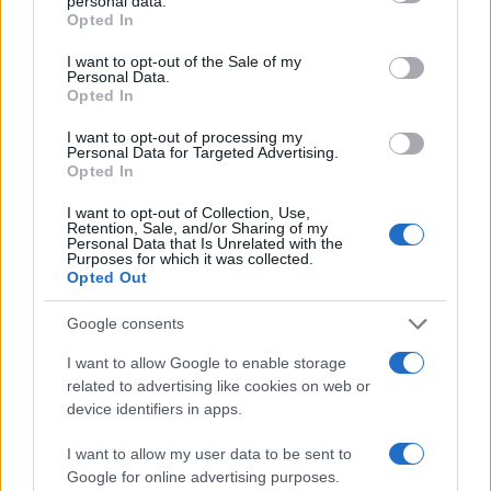
personal data.
preispitaju jesu li ispunjeni kriteriji za privremno
Opted In
puštanje na slobodu s obzirom na nove okolnosti
I want to opt-out of the Sale of my
te kritizira različita praksa ICTY-a u pogledu
Personal Data.
privremenog puštanja na slobodu.
Opted In
I want to opt-out of processing my
Kaže se da je povjerenje u ICTY oslabljeno
Personal Data for Targeted Advertising.
"Šešeljevim neprihvatljivim i uvredljivim javnim
Opted In
izjavama".
I want to opt-out of Collection, Use,
Retention, Sale, and/or Sharing of my
ICTY se poziva da poduzme sve mjere kako bi se
Personal Data that Is Unrelated with the
Purposes for which it was collected.
ubrzali svi procesi te ga se podsjeća da je
Opted Out
privođenje pravdi počinitelja zločina nužan uvjet za
istinski i trajni proces pomirenja.
Google consents
I want to allow Google to enable storage
related to advertising like cookies on web or
device identifiers in apps.
(FENA)
I want to allow my user data to be sent to
Google for online advertising purposes.