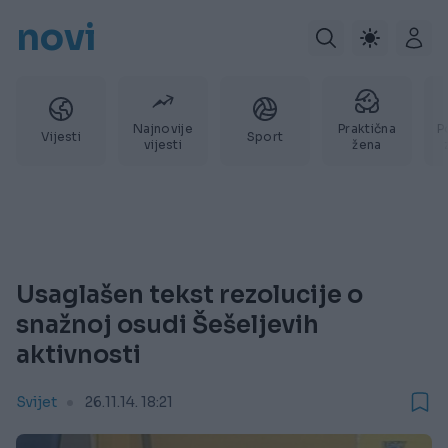
novi
Najnovije
Praktična
P
Vijesti
Sport
vijesti
žena
Usaglašen tekst rezolucije o
snažnoj osudi Šešeljevih
aktivnosti
Svijet
26.11.14. 18:21