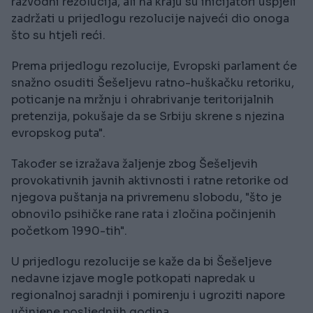
razvodni rezolucija, ali na kraju su inicijatori uspjeli
zadržati u prijedlogu rezolucije najveći dio onoga
što su htjeli reći.
Prema prijedlogu rezolucije, Evropski parlament će
snažno osuditi Šešeljevu ratno-huškačku retoriku,
poticanje na mržnju i ohrabrivanje teritorijalnih
pretenzija, pokušaje da se Srbiju skrene s njezina
evropskog puta".
Također se izražava žaljenje zbog Šešeljevih
provokativnih javnih aktivnosti i ratne retorike od
njegova puštanja na privremenu slobodu, "što je
obnovilo psihičke rane rata i zločina počinjenih
početkom 1990-tih".
U prijedlogu rezolucije se kaže da bi Šešeljeve
nedavne izjave mogle potkopati napredak u
regionalnoj saradnji i pomirenju i ugroziti napore
učinjene posljednjih godina.