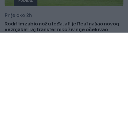
FUDBAL
Prije oko 2h
Rodri im zabio nož u leđa, ali je Real našao novog
veznjaka! Taj transfer niko živ nije očekivao
Saznaj više