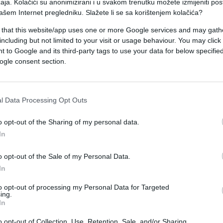
aja. Kolačići su anonimizirani i u svakom trenutku možete izmijeniti po
a zabarakadirala u kući, javila je lokalna medijs
ašem Internet pregledniku. Slažete li se sa korištenjem kolačića?
 that this website/app uses one or more Google services and may gath
including but not limited to your visit or usage behaviour. You may click 
e povrede. Pucnjava se desila u 3.15 po lokalnom
 to Google and its third-party tags to use your data for below specifi
ogle consent section.
aspoređeno je u oblasti Sent Luisa kao pomoć
l Data Processing Opt Outs
 nakon što je sudska porota odbacila optužbu za
tamnopuog tinejdžera.
o opt-out of the Sharing of my personal data.
In
o opt-out of the Sale of my Personal Data.
In
to opt-out of processing my Personal Data for Targeted
ing.
In
o opt-out of Collection, Use, Retention, Sale, and/or Sharing