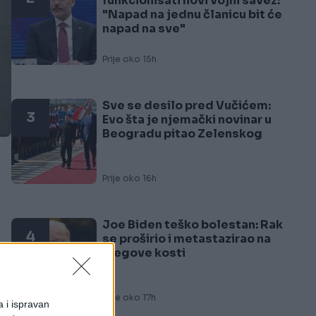
funkcionisati novi vojni savez:
"Napad na jednu članicu bit će
napad na sve"
Prije oko 15h
Sve se desilo pred Vučićem:
3
Evo šta je njemački novinar u
Beogradu pitao Zelenskog
Prije oko 16h
Joe Biden teško bolestan: Rak
4
se proširio i metastazirao na
njegove kosti
Prije oko 17h
a i ispravan