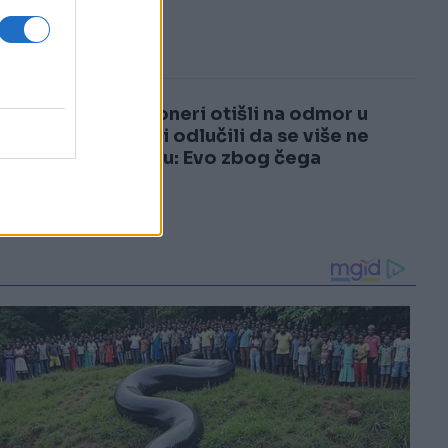
3
4
Penzioneri otišli na odmor u
Italiju i odlučili da se više ne
vraćaju: Evo zbog čega