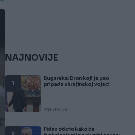
NAJNOVIJE
Bugarska: Dron koji je pao
1
pripada ukrajinskoj vojsci
Prije oko 15h
Fidan otkrio kako će
2