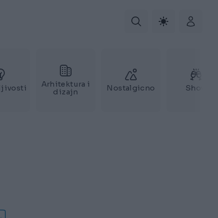
Arhitektura i
jivosti
Nostalgicno
Show
dizajn