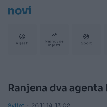
novi
Najnovije
Vijesti
Sport
vijesti
Ranjena dva agenta 
Svijet
26.11.14. 13:02