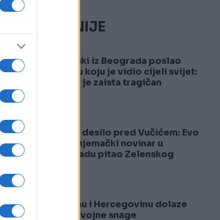
NAJČITANIJE
1
Zelenski iz Beograda poslao
poruku koju je vidio cijeli svijet:
Povod je zaista tragičan
2
Sve se desilo pred Vučićem: Evo
šta je njemački novinar u
Beogradu pitao Zelenskog
U Bosnu i Hercegovinu dolaze
velike vojne snage