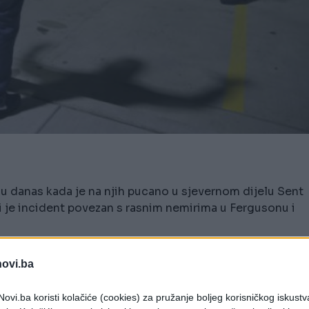
u danas kada je na njih pucano u sjevernom dijelu Sent
 li je incident povezan s rasnim nemirima u Fergusonu i
I/ ranjena su danas kada je na njih pucano u
 Misuri, ali nije poznato da li je incident povezan
novi.ba
ju lokalni mediji.
ovi.ba koristi kolačiće (cookies) za pružanje boljeg korisničkog iskustv