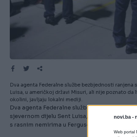
Dva agenta Federalne službe bezbjednosti ranjena s
Luisa, u američkoj državi Misuri, ali nije poznato da
okolini, javljaju lokalni mediji.
Dva agenta Federalne službe bezbjednosti /FB
sjevernom dijelu Sent Luisa, u američkoj državi
novi.ba -
s rasnim nemirima u Fergusonu i okolini, javlja
Web portal N