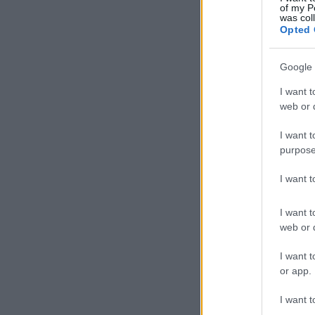
of my P
was col
Opted 
Google 
I want t
web or d
I want t
purpose
I want 
I want t
web or d
I want t
or app.
I want t