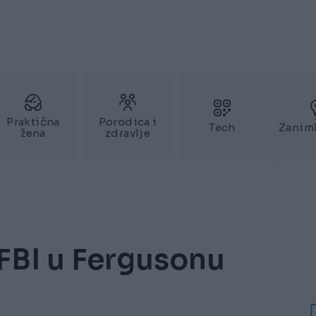
Praktična
Porodica i
Tech
Zaniml
žena
zdravlje
FBI u Fergusonu