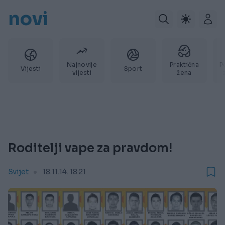
novi
Najnovije
Praktična
P
Vijesti
Sport
vijesti
žena
Roditelji vape za pravdom!
Svijet
18.11.14. 18:21