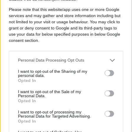
roditelj nestalih studenata koji živi u SDA-
Please note that this website/app uses one or more Google
u."Čudovište" je meksička vlada, kaže Galindo. On
services and may gather and store information including but
ne vjeruje ono što vlasti govore o studentima.
not limited to your visit or usage behaviour. You may click to
grant or deny consent to Google and its third-party tags to
use your data for below specified purposes in below Google
Najmanje 74 osoba uhićeno je u vezi s nestankom i
consent section.
smrti studenata, a guverner Guerrero je uzeo
odmor zbog užasnih kritika na njegov račun da je
on odgovorio presporo na ono što se naziva jednim
Personal Data Processing Opt Outs
od najozbiljnijih kršenja ljudskih prava u novijoj
I want to opt-out of the Sharing of my
istoriji Latinske Amerike. Galindo, kao roditelj nije
personal data.
zadovoljan sa tim uhićenjima.
Opted In
I want to opt-out of the Sale of my
Personal Data.
Nesposobnost vlasti da locira 43 studenta ili
Opted In
njihova tijela je otvorena rana na psihi 43 porodice i
I want to opt-out of processing my
meksičkog društva.
Personal Data for Targeted Advertising.
Opted In