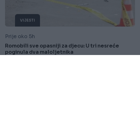
VIJESTI
Prije oko 5h
Romobili sve opasniji za djecu: U tri nesreće
poginula dva maloljetnika
Saznaj više