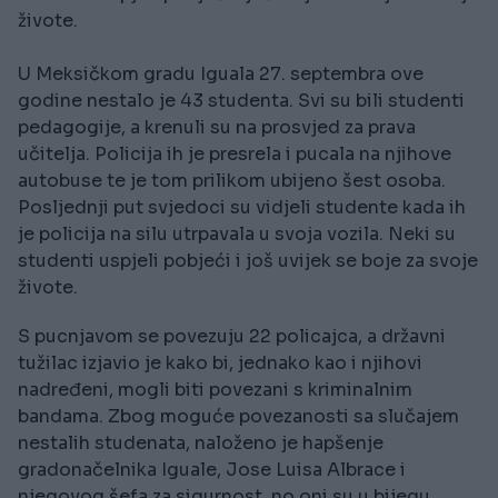
živote.
U Meksičkom gradu Iguala 27. septembra ove
godine nestalo je 43 studenta. Svi su bili studenti
pedagogije, a krenuli su na prosvjed za prava
učitelja. Policija ih je presrela i pucala na njihove
autobuse te je tom prilikom ubijeno šest osoba.
Posljednji put svjedoci su vidjeli studente kada ih
je policija na silu utrpavala u svoja vozila. Neki su
studenti uspjeli pobjeći i još uvijek se boje za svoje
živote.
S pucnjavom se povezuju 22 policajca, a državni
tužilac izjavio je kako bi, jednako kao i njihovi
nadređeni, mogli biti povezani s kriminalnim
bandama. Zbog moguće povezanosti sa slučajem
nestalih studenata, naloženo je hapšenje
gradonačelnika Iguale, Jose Luisa Albrace i
njegovog šefa za sigurnost, no oni su u bijegu.