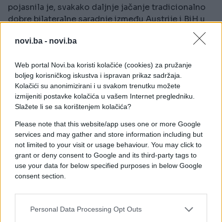
pojasnila je, svakako daljnje jačanje tradicionalno
dobre bilateralne saradnje između Austrije i BiH u
svim oblastimana, od politike, privrede i kulture, pa
novi.ba -
novi.ba
do saradnje u oblasti obrazovanja i razvoja civilnog
društva.
Web portal Novi.ba koristi kolačiće (cookies) za pružanje
boljeg korisničkog iskustva i ispravan prikaz sadržaja.
-
Želim bolje upoznati sve krajeve ove zemlje i
Kolačići su anonimizirani i u svakom trenutku možete
ostvariti neposredan kontakt sa dosiocima
izmijeniti postavke kolačića u vašem Internet pregledniku.
odluka na različitim nivoima vlasti ali i sa
Slažete li se sa korištenjem kolačića?
građanima
- istakla je.
Please note that this website/app uses one or more Google
Također, ukazala je na značaj lokalnih zajednica jer,
services and may gather and store information including but
not limited to your visit or usage behaviour. You may click to
kako je rekla, tamo se odvija stvarni život.
grant or deny consent to Google and its third-party tags to
use your data for below specified purposes in below Google
-
Poznato mi je da su mnoge općine vrlo dobri
consent section.
primjeri privrednog napretka i stvarnog suživota
građana BiH, pripadnika različitih naroda i
vjeroispovijesti. Na koncu, dobra privredna
Personal Data Processing Opt Outs
situacija je od suštinske važnosti za ugodan život