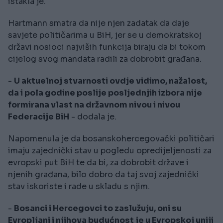
istakla je.
Hartmann smatra da nije njen zadatak da daje
savjete političarima u BiH, jer se u demokratskoj
državi nosioci najviših funkcija biraju da bi tokom
cijelog svog mandata radili za dobrobit građana.
-
U aktuelnoj stvarnosti ovdje vidimo, nažalost,
da i pola godine poslije posljednjih izbora nije
formirana vlast na državnom nivou i nivou
Federacije BiH
- dodala je.
Napomenula je da bosanskohercegovački političari
imaju zajednički stav u pogledu opredijeljenosti za
evropski put BiH te da bi, za dobrobit države i
njenih građana, bilo dobro da taj svoj zajednički
stav iskoriste i rade u skladu s njim.
-
Bosanci i Hercegovci to zaslužuju, oni su
Evropljani i njihova budućnost je u Evropskoj uniji