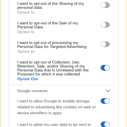
građana i drago mi je da značajno prisustvo
I want to opt-out of the Sharing of my
personal data.
austrijskih preduzeća širom BiH doprinosi tome
-
Opted In
kazala je naša sugovornica.
I want to opt-out of the Sale of my
Personal Data.
S druge strane, još jedan prioritet ambasadorice
Opted In
Hartmann je podrška evropskom putu BiH te
postizanju evropskih standarda života u našoj
I want to opt-out of processing my
Personal Data for Targeted Advertising.
zemlji, a Austrija je, kako je istakla, dokazano
Opted In
prijateljska zemlja BiH i zagovornica što bržeg
I want to opt-out of Collection, Use,
približavanja regije zapadnog Balkana Evropskoj
Retention, Sale, and/or Sharing of my
uniji.
Personal Data that Is Unrelated with the
Purposes for which it was collected.
Opted Out
Bilateralne i ekonomske odnosi Austrije i BiH
ocijenila je odličnim, podsjetivši da Austrijska
Google consents
ambasada u Sarajevu ove godine obilježava 25.
I want to allow Google to enable storage
godišnjicu otkako je prvi austrijski ambasador 6.
related to advertising like cookies on web or
aprila 1994. godine predao akreditive tadašnjem
device identifiers in apps.
predsjedavajućem Predsjedništva. Napomenula je
da je Austrija dobar poznavalac prilika u BiH i
I want to allow my user data to be sent to