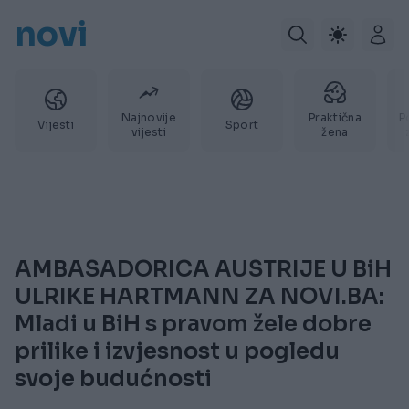
novi
Najnovije
Praktična
P
Vijesti
Sport
vijesti
žena
AMBASADORICA AUSTRIJE U BiH
ULRIKE HARTMANN ZA NOVI.BA:
Mladi u BiH s pravom žele dobre
prilike i izvjesnost u pogledu
svoje budućnosti