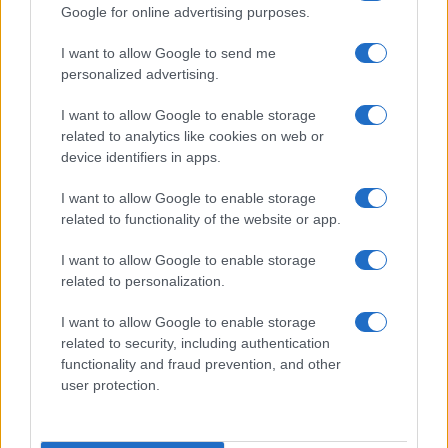
regionu te da se uvijek trudila pomoći BiH, kako
Google for online advertising purposes.
god je to mogla, putem svoje diplomatske mreže,
I want to allow Google to send me
kroz Austrijsku razvojnu agenciju (ADA), Hilfswerk
personalized advertising.
Austrija te kroz niz ostalih humanitarnih
organizacija.
I want to allow Google to enable storage
related to analytics like cookies on web or
Osim navedenog, ukazala je i na brojne zaključene
device identifiers in apps.
bilateralne sporazume.
I want to allow Google to enable storage
-
Nedavno je na snagu stupio Sporazum o
related to functionality of the website or app.
saradnji u oblastima kulture, obrazovanja, nauke,
I want to allow Google to enable storage
mladih i sporta. Od decembra prošle godine pri
related to personalization.
Ambasadi djeluje i Austrijski kulturni forum. U
oblasti stručnog obrazovanja nastojimo
I want to allow Google to enable storage
prenijeti pozitivna austrijska iskustva i pomoći
related to security, including authentication
boljem usklađivanju obrazovnog sistema
functionality and fraud prevention, and other
potrebama tržišt
a - kazala je Hartmann.
user protection.
Govoreći o saradnji dvije zemlje, podsjetila je i na