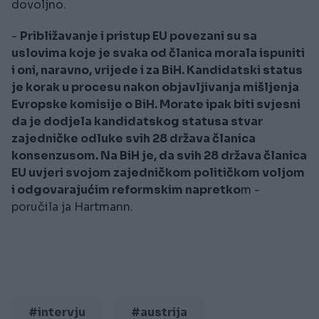
dovoljno.
-
Približavanje i pristup EU povezani su sa
uslovima koje je svaka od članica morala ispuniti
i oni, naravno, vrijede i za BiH. Kandidatski status
je korak u procesu nakon objavljivanja mišljenja
Evropske komisije o BiH. Morate ipak biti svjesni
da je dodjela kandidatskog statusa stvar
zajedničke odluke svih 28 država članica
konsenzusom. Na BiH je, da svih 28 država članica
EU uvjeri svojom zajedničkom političkom voljom
i odgovarajućim reformskim napretko
m -
poručila ja Hartmann.
#intervju
#austrija