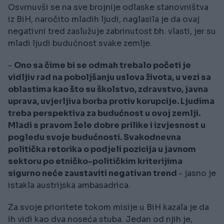
Osvrnuvši se na sve brojnije odlaske stanovništva
iz BiH, naročito mladih ljudi, naglasila je da ovaj
negativni tred zaslužuje zabrinutost bh. vlasti, jer su
mladi ljudi budućnost svake zemlje.
-
Ono sa čime bi se odmah trebalo početi je
vidljiv rad na poboljšanju uslova života, u vezi sa
oblastima kao što su školstvo, zdravstvo, javna
uprava, uvjerljiva borba protiv korupcije. Ljudima
treba perspektiva za budućnost u ovoj zemlji.
Mladi s pravom žele dobre prilike i izvjesnost u
pogledu svoje budućnosti. Svakodnevna
politička retorika o podjeli pozicija u javnom
sektoru po etničko-političkim kriterijima
sigurno neće zaustaviti negativan trend
- jasno je
istakla austrijska ambasadrica.
Za svoje prioritete tokom misije u BiH kazala je da
ih vidi kao dva noseća stuba. Jedan od njih je,