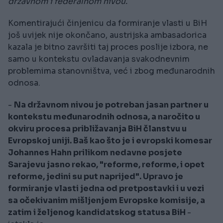
državnom i federalnom nivou.
Komentirajući činjenicu da formiranje vlasti u BiH
još uvijek nije okončano, austrijska ambasadorica
kazala je bitno završiti taj proces poslije izbora, ne
samo u kontekstu ovladavanja svakodnevnim
problemima stanovništva, već i zbog međunarodnih
odnosa.
-
Na državnom nivou je potreban jasan partner u
kontekstu međunarodnih odnosa, a naročito u
okviru procesa približavanja BiH članstvu u
Evropskoj uniji. Baš kao što je i evropski komesar
Johannes Hahn prilikom nedavne posjete
Sarajevu jasno rekao, "reforme, reforme, i opet
reforme, jedini su put naprijed". Upravo je
formiranje vlasti jedna od pretpostavki i u vezi
sa očekivanim mišljenjem Evropske komisije, a
zatim i željenog kandidatskog statusa BiH
-