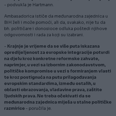
- podvukla je Hartmann.
Ambasadorica ističe da međunarodna zajednica u
BiH želi i može pomoći, ali da, svakako, nije tu da
bh. političare i donosioce odluka poštedi njihove
odgovornosti i rada za koji su izabrani.
-
Krajnje je vrijeme da se više puta iskazana
opredijeljenost za evropske integracije potvrdi
na djelu kroz konkretne reformske zahvate,
naprimjer, u vezi sa izbornim zakonodavstvom,
političke kompromise u vezi s formiranjem vlasti
te kroz postignuća na putu prilagođavanja
evropskim standardima, između ostalih, u
oblasti obrazovanja, vladavine prava, zaštite
ljudskih prava. Ne treba očekivati da se
međunarodna zajednica miješa u stalne političke
razmirice
- poručila je.