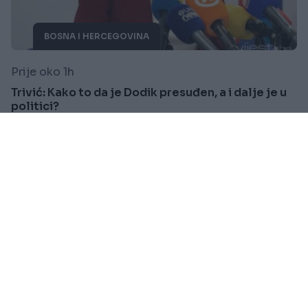
BOSNA I HERCEGOVINA
Prije oko 1h
Trivić: Kako to da je Dodik presuđen, a i dalje je u
politici?
Saznaj više