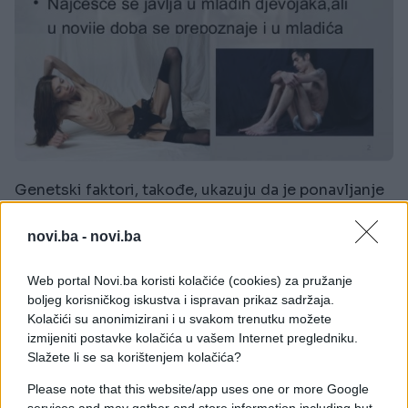
Genetski faktori, takođe, ukazuju da je ponavljanje
poremećaja unutar porodice prepoznato, ali ne
može se sa sigurnošću reći da je to uslov i da se
novi.ba -
novi.ba
podrazumijeva.
Web portal Novi.ba koristi kolačiće (cookies) za pružanje
Psihološki faktori koji mogu doprinjeti
boljeg korisničkog iskustva i ispravan prikaz sadržaja.
poremećajima ishrane uključuju prvenstveno nisko
Kolačići su anonimizirani i u svakom trenutku možete
samopoštovanje, osjećaj neprikladnosti ili
izmijeniti postavke kolačića u vašem Internet pregledniku.
Slažete li se sa korištenjem kolačića?
nedostatak kontrole u životu, depresiju,
anksioznost, ljutnju ili samoću. Osobe sa
Please note that this website/app uses one or more Google
poremećajima ishrane često boluju od depresije sa