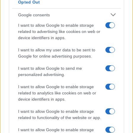
Opted Out
Google consents
I want to allow Google to enable storage
related to advertising like cookies on web or
device identifiers in apps.
I want to allow my user data to be sent to
Google for online advertising purposes.
I want to allow Google to send me
personalized advertising.
I want to allow Google to enable storage
Interpersonalni faktori uključuju problematične
related to analytics like cookies on web or
porodične i lične odnose, poteškoće u izražavanju
device identifiers in apps.
emocija i osjećanja, ismijavanje zbog fizičkih
nedostataka ili istorije fizičkog ili seksualnog
I want to allow Google to enable storage
zlostavljanja. Dr Hilda Bruh (Hilde Bruch, 2001)
related to functionality of the website or app.
naglašava da u radu sa oboljelima od poremećaja u
I want to allow Google to enable storage
ishrani često pronalazi roditelje koji imaju visoka