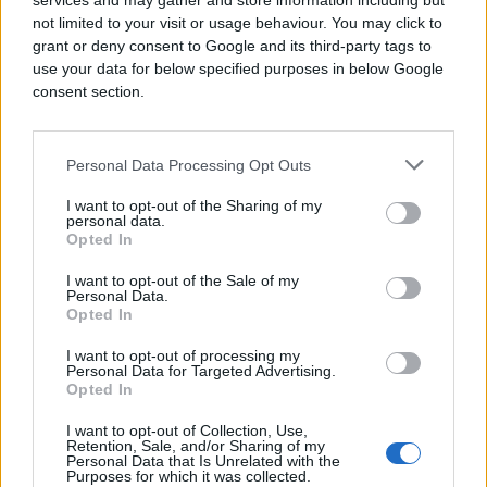
services and may gather and store information including but
jakim osjećajem krivice, nedovoljnosti i
not limited to your visit or usage behaviour. You may click to
grant or deny consent to Google and its third-party tags to
neadekvatnosti.
use your data for below specified purposes in below Google
consent section.
Buđenje seksualnosti za njih može da bude vrlo
bolan period. Hrana je za njih opasna jer imaju
patološki strah od gojenja, te zbog straha od
Personal Data Processing Opt Outs
gubitka kontrole nastoje da do sebe drže u svojim
rukama, tako što „kontrolišu” bar unos hrane. Ako
I want to opt-out of the Sharing of my
personal data.
hranu posmatramo kao izvor života ili, u
Opted In
psihološkom smislu, kao ljubav – emocije, onda
nam poremećaji u ishrani mogu ukazivati na to da
I want to opt-out of the Sale of my
Personal Data.
osoba na taj način sebi nešto od toga uskraćuje
Opted In
(kažnjava se izgladnjivanjem) ili zatrpava
(prejedanjem) i naglo oduzima (povraćanjem), i
I want to opt-out of processing my
Personal Data for Targeted Advertising.
time stiče i održava taj lažni osjećaj kontrole nad
Opted In
sobom ili životom.
I want to opt-out of Collection, Use,
Retention, Sale, and/or Sharing of my
Personal Data that Is Unrelated with the
Purposes for which it was collected.