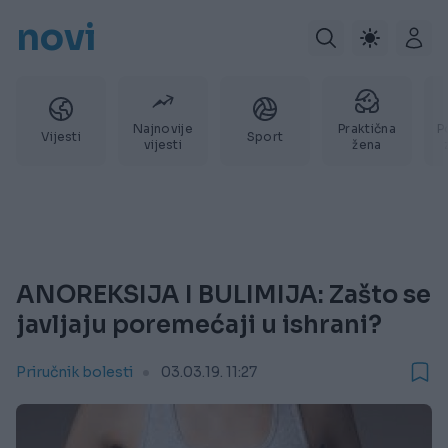
novi
Najnovije
Praktična
P
Vijesti
Sport
vijesti
žena
ANOREKSIJA I BULIMIJA: Zašto se
javljaju poremećaji u ishrani?
Priručnik bolesti
03.03.19. 11:27