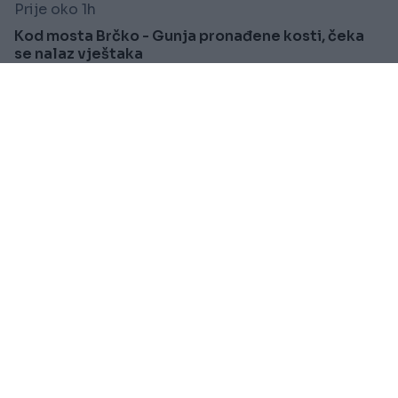
Prije oko 1h
Kod mosta Brčko - Gunja pronađene kosti, čeka
se nalaz vještaka
Saznaj više
SVIJET