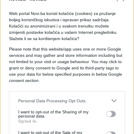
Web portal Novi.ba koristi kolačiće (cookies) za pružanje
boljeg korisničkog iskustva i ispravan prikaz sadržaja.
Farma je smještena u blizini saobraćajnice
Kolačići su anonimizirani i u svakom trenutku možete
Tomislavgrad – Rama koja je proteklih dana bila
izmijeniti postavke kolačića u vašem Internet pregledniku.
blokirana velikim snježnim nanosima zbog čega
Slažete li se sa korištenjem kolačića?
djelatnici Policijske uprave Tomislavgrad i
Please note that this website/app uses one or more Google
veterinari još nisu uspjeli obaviti uviđaj.
services and may gather and store information including but
not limited to your visit or usage behaviour. You may click to
grant or deny consent to Google and its third-party tags to
use your data for below specified purposes in below Google
consent section.
#nesreća
#krov
Personal Data Processing Opt Outs
#tomislavgrad
I want to opt-out of the Sharing of my
personal data.
Opted In
I want to opt-out of the Sale of my