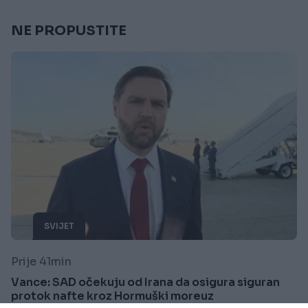
NE PROPUSTITE
SVIJET
Prije 41min
Vance: SAD očekuju od Irana da osigura siguran
protok nafte kroz Hormuški moreuz