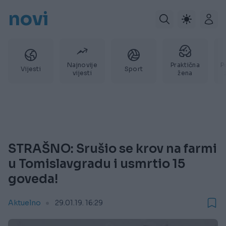
novi
Najnovije
Praktična
P
Vijesti
Sport
vijesti
žena
STRAŠNO: Srušio se krov na farmi
u Tomislavgradu i usmrtio 15
goveda!
Aktuelno
29.01.19. 16:29