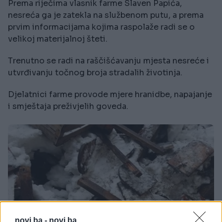
Prema riječima vlasnik farme Slaven Papića,
nesreća ga je zatekla na službenom putu, a prema
prvim informacijama kojima raspolaže radi se o
velikoj materijalnoj šteti.
Trenutno se radi na raščišćavanju mjesta nesreće i
utvrđivanju točnog broja stradalih životinja.
Djelatnici farme provode mjere hranidbe, napajanje
i smještaja preživjelih goveda.
novi.ba -
novi.ba