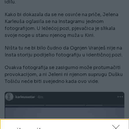
idilu.
Kako bi dokazala da se ne osvrće na priče, Jelena
Karleuša oglasila se na Instagramu jednom
fotografijom. U ležećoj pozi, pjevačica je slikala
svoje noge u stanu njenog muža u Kini.
Ništa tu ne bi bilo čudno da Ognjen Vranješ nije na
Insta storiju podijelio fotografiju u identičnoj pozi.
Ovakva fotografija se zasigurno može protumačiti
provokacijom, a ni Jeleni ni njenom suprugu Dušku
Tošiću neće biti svejedno kada ovo vide.