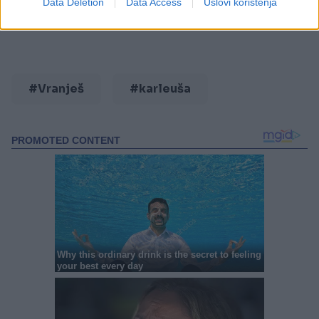
Data Deletion
Data Access
Uslovi korištenja
#Vranješ
#karleuša