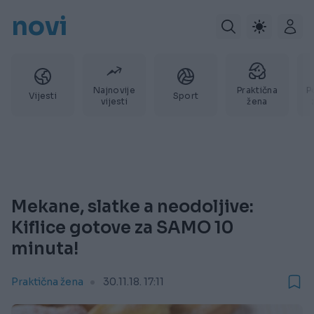
novi
Najnovije
Praktična
P
Vijesti
Sport
vijesti
žena
Mekane, slatke a neodoljive:
Kiflice gotove za SAMO 10
minuta!
Praktična žena
30.11.18. 17:11