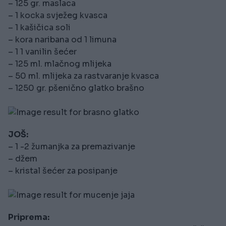
– 125 gr. maslaca
– 1 kocka svježeg kvasca
– 1 kašičica soli
– kora naribana od 1 limuna
– 1 1 vanilin šećer
– 125 ml. mlačnog mlijeka
– 50 ml. mlijeka za rastvaranje kvasca
– 1250 gr. pšenično glatko brašno
JOŠ:
– 1 -2 žumanjka za premazivanje
– džem
– kristal šećer za posipanje
Priprema: