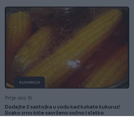
KUHARICA
Prije oko 1h
Dodajte 2 sastojka u vodu kad kuhate kukuruz!
Svako zrno biće savršeno sočno i slatko
Saznaj više