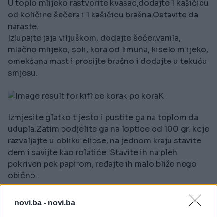
U toplo mlijeko rastvorite kvasac,dodajte 1 kašičicu
od količine šečera i 1 kašičicu brašna.Ostavite da
naraste.
Izlupajte jaja viljuškom, dodajte šećer,vanila,
mlačno mlijeko, soli, kora od limuna, kiselo mlijeko,
omekšana mast i prosijte brašno i dodajte u tekuću
smjesu.
Izmjesite glatko tijesto i pustite ga na toplom da
udupla.Zatim podjelite ga na loptice od 100 gr. koje
razvaljajte u obliku elipse, na jednom kraju stavite
đem i savijte kao rolatiće. Stavite ih na pleh
pokriven pek papirom, ređajte ih malo bliže nego
obično .
novi.ba -
novi.ba