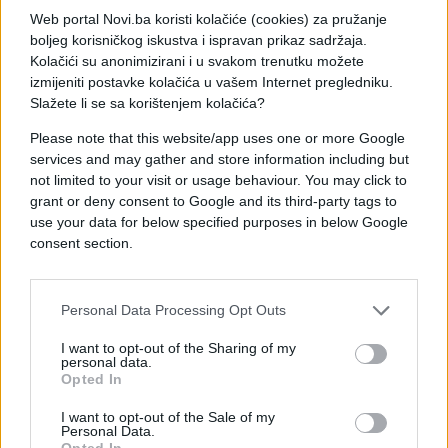
Ostavite ih opet da narastu, pred pečenjem
Web portal Novi.ba koristi kolačiće (cookies) za pružanje
namažite ih žumanjcetom i posujte ih
boljeg korisničkog iskustva i ispravan prikaz sadržaja.
šećerom.Pecite ih na 180 stepeni do zlatno braon
Kolačići su anonimizirani i u svakom trenutku možete
boje.
izmijeniti postavke kolačića u vašem Internet pregledniku.
Slažete li se sa korištenjem kolačića?
Please note that this website/app uses one or more Google
services and may gather and store information including but
not limited to your visit or usage behaviour. You may click to
grant or deny consent to Google and its third-party tags to
use your data for below specified purposes in below Google
consent section.
Personal Data Processing Opt Outs
I want to opt-out of the Sharing of my
personal data.
Opted In
I want to opt-out of the Sale of my
Personal Data.
Opted In