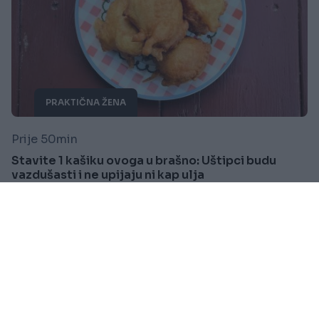
PRAKTIČNA ŽENA
Prije 50min
Stavite 1 kašiku ovoga u brašno: Uštipci budu
vazdušasti i ne upijaju ni kap ulja
Saznaj više