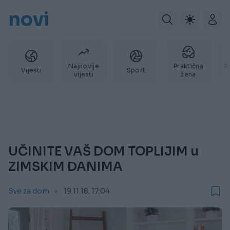
novi
Najnovije
Praktična
P
Vijesti
Sport
vijesti
žena
UČINITE VAŠ DOM TOPLIJIM u
ZIMSKIM DANIMA
Sve za dom
19.11.18. 17:04