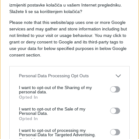
rupa u plafonu kroz koju ulazi hladan vazduh, pa se
izmijeniti postavke kolačića u vašem Internet pregledniku.
gubi oko 25 % energije potrebne za zagrijavanje
Slažete li se sa korištenjem kolačića?
prostora.
Please note that this website/app uses one or more Google
services and may gather and store information including but
not limited to your visit or usage behaviour. You may click to
grant or deny consent to Google and its third-party tags to
use your data for below specified purposes in below Google
consent section.
Personal Data Processing Opt Outs
I want to opt-out of the Sharing of my
personal data.
Opted In
I want to opt-out of the Sale of my
Personal Data.
Opted In
I want to opt-out of processing my
Personal Data for Targeted Advertising.