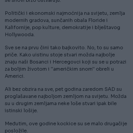
se snovi brzo ostvaruju.
Politički i ekonomski najmoćnija na svijetu, zemlja
modernih gradova, sunčanih obala Floride i
Kalifornije, pop kulture, demokratije i blještavog
Hollywooda.
Sve se na prvu čini tako bajkovito. No, to su samo
priče. Kako uistinu stoje stvari možda najbolje
znaju naši Bosanci i Hercegovci koji su se u potrazi
za boljim životom i ''američkim snom'' obreli u
Americi.
Ali bez obzira na sve, pet godina zaredom SAD su
proglašavane najboljom zemljom na svijetu. Možda
su u drugim zemljama neke loše stvari ipak bile
istinski lošije.
Međutim, ove godine kockice su se malo drugačije
posložile.