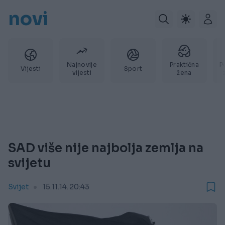
novi
Najnovije
Praktična
P
Vijesti
Sport
vijesti
žena
SAD više nije najbolja zemlja na
svijetu
Svijet
15.11.14. 20:43