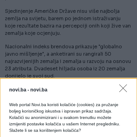
Sjedinjenje Američke Države nisu više najbolja
zemlja na svijetu, barem po jednom istraživanju
koje rezultate bazira na percepciji onih koji žive van
zemalja koje ocjenjuju.
Nacionalni indeks brendova prikazuje "globalno
javno mišljenje", a anketirani su rangirali 50
najrazvijenijih zemalja i zemalja u razvoju na osnovu
23 atributa. Dvadeset hiljada osoba iz 20 zemalja
donijelo je svoj sud.
Prvo mjesto zauzela je Njemačka, potisnuvši tako
novi.ba -
novi.ba
SAD na drugo.
Web portal Novi.ba koristi kolačiće (cookies) za pružanje
Njemačka je profitirala ne samo zbog sportskog
boljeg korisničkog iskustva i ispravan prikaz sadržaja.
uspjeha u fudbalu, već i zbog percepcije njenog
Kolačići su anonimizirani i u svakom trenutku možete
izmijeniti postavke kolačića u vašem Internet pregledniku.
vodstva u Evropi kroz robusnu ekonomiju i politiku.
Slažete li se sa korištenjem kolačića?