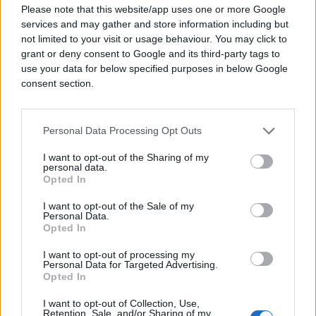
S druge strane, nedavni internacionalni događaji
Please note that this website/app uses one or more Google
učinili su da osobe anketirane u Rusiji i Egiptu daju
services and may gather and store information including but
znatno niže ocjene za globalni mir i sigurnost SAD-
not limited to your visit or usage behaviour. You may click to
u.
grant or deny consent to Google and its third-party tags to
use your data for below specified purposes in below Google
consent section.
Njemačka je također zabilježila visoke ocjene kada
su u pitanju iskrena i kompetentna vlada,
investiciona klima i društvena jednakost, izjavio je
Personal Data Processing Opt Outs
Simon Anholt, nezavisni savjetnik koji je
učestvovao u stvaranju izvještaja.
I want to opt-out of the Sharing of my
personal data.
Opted In
U Top 5 ušle su Ujedinjeno Kraljevstvo, Francuska,
te Kanada, koja, iznenađujuće, po ovom i sličnim
I want to opt-out of the Sale of my
Personal Data.
istraživanjima često gleda u leđa južnome susjedu.
Opted In
I want to opt-out of processing my
Personal Data for Targeted Advertising.
Opted In
I want to opt-out of Collection, Use,
Retention, Sale, and/or Sharing of my