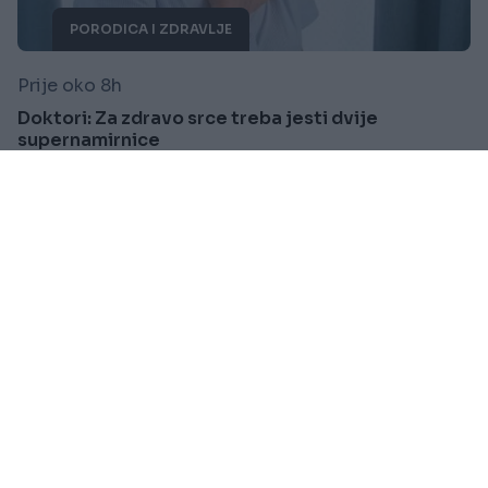
PORODICA I ZDRAVLJE
Prije oko 8h
Doktori: Za zdravo srce treba jesti dvije
supernamirnice
Saznaj više